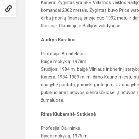
Karjera: Žygintas yra SEB Vilfirmos veiklos Balti
komandai 2002 metais, Žygintas buvo Price wat
dirba įmonių finansų srityje nuo 1992 metų ir dal
Rusijoje, Ukrainoje ir Baltijos valstybėse.
Audrys Karalius
Profesija: Architektas
Baigė mokyklą: 1978m.
Studijos: 1984 m. baigė Vilniaus inžinerinį statybo
Karjera: 1984-1989 m. m. dirbo Kauno miestų sta
daugybę pastatų, paminklų, interjerų. Už daugybę
publikuojami Lietuvos dienraščiuose: „Lietuvos ry
žurnaluose.
Rima Kiubaraitė-Sutkienė
Profesija: Dailininkė
Baigė mokyklą: 1976 m.