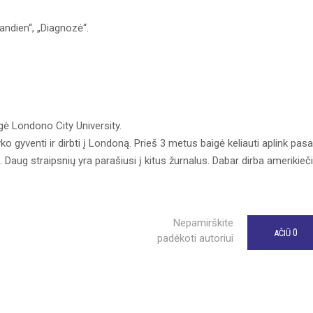
iandien“, „Diagnozė“.
gė Londono City University.
ko gyventi ir dirbti į Londoną. Prieš 3 metus baigė keliauti aplink pasa
. Daug straipsnių yra parašiusi į kitus žurnalus. Dabar dirba amerikieč
Nepamirškite
0
AČIŪ
padėkoti autoriui