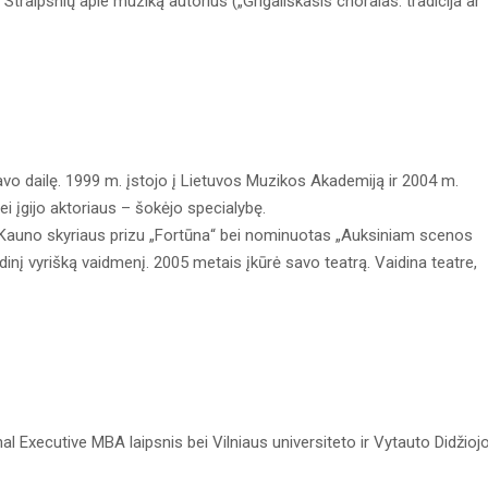
Straipsnių apie muziką autorius („Grigališkasis choralas: tradicija ar
javo dailę. 1999 m. įstojo į Lietuvos Muzikos Akademiją ir 2004 m.
ei įgijo aktoriaus – šokėjo specialybę.
 Kauno skyriaus prizu „Fortūna“ bei nominuotas „Auksiniam scenos
inį vyrišką vaidmenį. 2005 metais įkūrė savo teatrą. Vaidina teatre,
al Executive MBA laipsnis bei Vilniaus universiteto ir Vytauto Didžioj