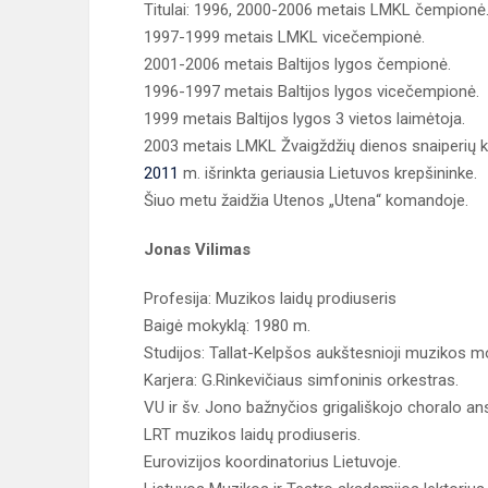
Titulai: 1996, 2000-2006 metais LMKL čempionė
1997-1999 metais LMKL vicečempionė.
2001-2006 metais Baltijos lygos čempionė.
1996-1997 metais Baltijos lygos vicečempionė.
1999 metais Baltijos lygos 3 vietos laimėtoja.
2003 metais LMKL Žvaigždžių dienos snaiperių k
2011
m. išrinkta geriausia Lietuvos krepšininke.
Šiuo metu žaidžia Utenos „Utena“ komandoje.
Jonas Vilimas
Profesija: Muzikos laidų prodiuseris
Baigė mokyklą: 1980 m.
Studijos: Tallat-Kelpšos aukštesnioji muzikos mo
Karjera: G.Rinkevičiaus simfoninis orkestras.
VU ir šv. Jono bažnyčios grigališkojo choralo a
LRT muzikos laidų prodiuseris.
Eurovizijos koordinatorius Lietuvoje.