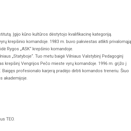
itutą. Įgijo kūno kultūros dėstytojo kvalifikacinę kategoriją.
vyrų krepšinio komandoje. 1983 m. buvo pakviestas atlikti privalomąj
aidė Rygos „ASK“ krepšinio komandoje.
ilniaus „Statyboje“. Tuo metu baigė Vilniaus Valstybinį Pedagoginį
as krepšinį Vengrijos Pečo mieste vyrų komandoje. 1996 m. grįžo į
e“. Baigęs profesionalo karjerą pradėjo dirbti komandos treneriu. Šiuo
ės akademijoje.
aus TEO.