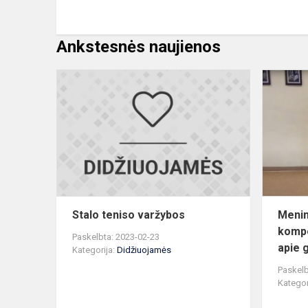
Ankstesnės naujienos
Stalo
teniso
varžybos
Stalo teniso varžybos
Menin
kompo
Paskelbta: 2023-02-23
apie 
Kategorija:
Didžiuojamės
Paskelb
Kategor