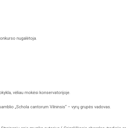
.
onkurso nugalėtoja.
kykla, vėliau mokėsi konservatorijoje.
nsamblio „Schola cantorum Vilninsis“ – vyrų grupės vadovas.