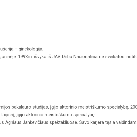
šerija – ginekologija.
igoninėje. 1993m. išvyko iš JAV. Dirba Nacionaliniame sveikatos instit
ijos bakalauro studijas, įgijo aktorinio meistriškumo specialybę. 20
aipsnį, įgijo aktorinio meistriškumo specialybę.
iaus Agniaus Jankevičiaus spektakliuose. Savo karjera tęsia vaidindam