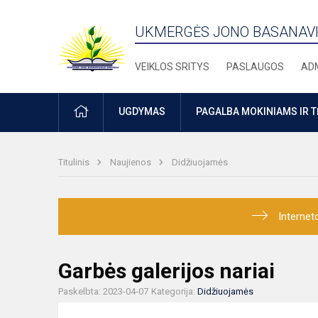
UKMERGĖS JONO BASANAVI
VEIKLOS SRITYS
PASLAUGOS
ADM
PRADŽIA
UGDYMAS
PAGALBA MOKINIAMS IR 
Titulinis
Naujienos
Didžiuojamės
Internet
Garbės galerijos nariai
Paskelbta: 2023-04-07
Kategorija:
Didžiuojamės