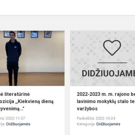
Meninė
literatūrinė
kompozicija
,,Kiekvieną
dieną
apie
gyv...
ė literatūrinė
2022-2023 m. m. rajono 
zicija ,,Kiekvieną dieną
lavinimo mokyklų stalo t
gyvenimą..."
varžybos
ta: 2022-11-07
Paskelbta: 2022-10-24
ija:
Didžiuojamės
Kategorija:
Didžiuojamės