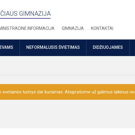
ČIAUS GIMNAZIJA
INISTRACINĖ INFORMACIJA
GIMNAZIJA
KONTAKTAI
TĖVAMS
NEFORMALUSIS ŠVIETIMAS
DIDŽIUOJAMĖS
o svetainės turinys dar kuriamas. Atsiprašome už galimus laikinus nea