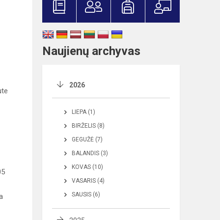
Naujienų archyvas
2026
ute
LIEPA (1)
BIRŽELIS (8)
GEGUŽĖ (7)
BALANDIS (3)
KOVAS (10)
05
VASARIS (4)
SAUSIS (6)
a