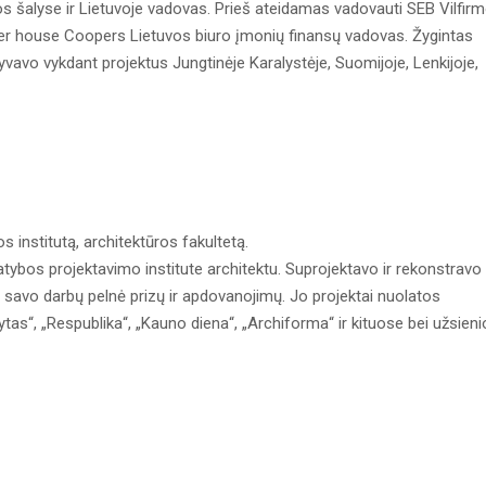
jos šalyse ir Lietuvoje vadovas. Prieš ateidamas vadovauti SEB Vilfir
er house Coopers Lietuvos biuro įmonių finansų vadovas. Žygintas
yvavo vykdant projektus Jungtinėje Karalystėje, Suomijoje, Lenkijoje,
s institutą, architektūros fakultetą.
tybos projektavimo institute architektu. Suprojektavo ir rekonstravo
 savo darbų pelnė prizų ir apdovanojimų. Jo projektai nuolatos
tas“, „Respublika“, „Kauno diena“, „Archiforma“ ir kituose bei užsieni