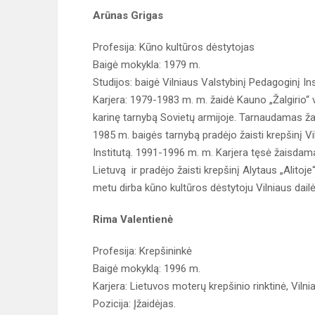
Arūnas Grigas
Profesija: Kūno kultūros dėstytojas
Baigė mokykla: 1979 m.
Studijos: baigė Vilniaus Valstybinį Pedagoginį Inst
Karjera: 1979-1983 m. m. žaidė Kauno „Žalgirio“ 
karinę tarnybą Sovietų armijoje. Tarnaudamas ž
1985 m. baigės tarnybą pradėjo žaisti krepšinį V
Institutą. 1991-1996 m. m. Karjera tęsė žaisdam
Lietuvą ir pradėjo žaisti krepšinį Alytaus „Alitoj
metu dirba kūno kultūros dėstytoju Vilniaus dail
Rima Valentienė
Profesija: Krepšininkė
Baigė mokyklą: 1996 m.
Karjera: Lietuvos moterų krepšinio rinktinė, Vilni
Pozicija: Įžaidėjas.