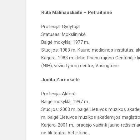
Rūta Malinauskaitė – Petraitienė
Profesija: Gydytoja
Statusas: Mokslininkė
Baigė mokyklą: 1977 m.
Studijos: 1983 m. Kauno medicinos institutas, aku
Karjera: 1983 m. dirbo Prienų rajono Centrinėje l
(NIH), vėžio tyrimų centre, Vašingtone.
Judita Zareckaitė
Profesija: Aktorė
Baigė mokyklą: 1997 m.
Studijos: 2003 m. baigė Lietuvos muzikos akadem
m. baigė Lietuvos muzikos akademijos magistro l
Karjera: 2001 m. pradėjo vaidinti jauno režisier
ne tik teatre, bet ir kine.