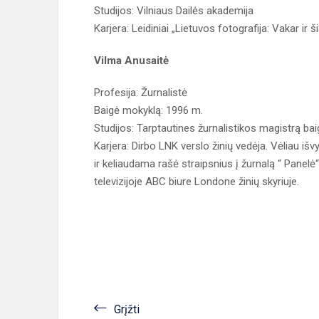
Studijos: Vilniaus Dailės akademija
Karjera: Leidiniai „Lietuvos fotografija: Vakar ir š
Vilma Anusaitė
Profesija: Žurnalistė
Baigė mokyklą: 1996 m.
Studijos: Tarptautines žurnalistikos magistrą bai
Karjera: Dirbo LNK verslo žinių vedėja. Vėliau išvy
ir keliaudama rašė straipsnius į žurnalą “ Panelė“
televizijoje ABC biure Londone žinių skyriuje.
Grįžti