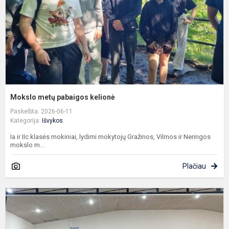
Mokslo metų pabaigos kelionė
Paskelbta: 2026-06-11
Kategorija:
Išvykos
Ia ir IIc klasės mokiniai, lydimi mokytojų Gražinos, Vilmos ir Neringos
mokslo m...
Plačiau
E
p
„