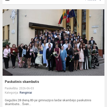
P
s
Paskutinis skambutis
Paskelbta: 2026-06-03
Kategorija:
Renginiai
Gegužės 28 dieną 83-jai gimnazijos laidai skambėjo paskutinis
skambutis... Šven...