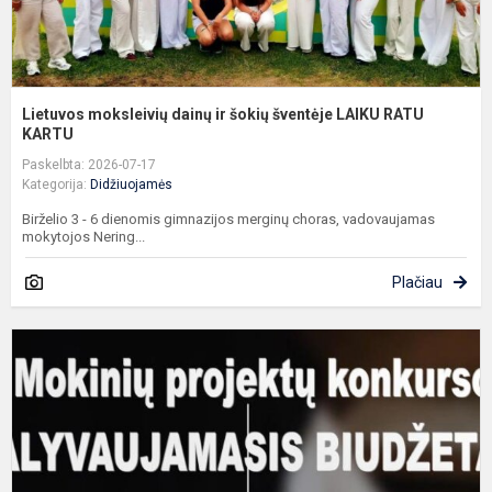
K
Lietuvos moksleivių dainų ir šokių šventėje LAIKU RATU
KARTU
Paskelbta: 2026-07-17
Kategorija:
Didžiuojamės
Birželio 3 - 6 dienomis gimnazijos merginų choras, vadovaujamas
mokytojos Nering...
Plačiau
D
b
i