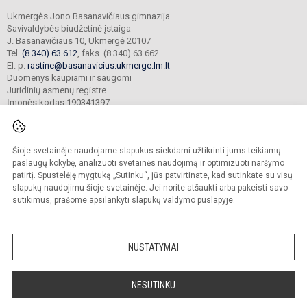
Ukmergės Jono Basanavičiaus gimnazija
Savivaldybės biudžetinė įstaiga
J. Basanavičiaus 10, Ukmergė 20107
Tel.
(8 340) 63 612
, faks. (8 340) 63 662
El. p.
rastine@basanavicius.ukmerge.lm.lt
Duomenys kaupiami ir saugomi
Juridinių asmenų registre
Įmonės kodas 190341397
Šioje svetainėje naudojame slapukus siekdami užtikrinti jums teikiamų
© 2023. Ukmergės Jono Basanavičiaus gimnazija. Visos teisės saugomos.
Kopijuoti turinį be raštiško gimnazijos sutikimo griežtai draudžiama.
paslaugų kokybę, analizuoti svetainės naudojimą ir optimizuoti naršymo
patirtį. Spustelėję mygtuką „Sutinku“, jūs patvirtinate, kad sutinkate su visų
Prieinamumo paraiška
Slapukų politika
slapukų naudojimu šioje svetainėje. Jei norite atšaukti arba pakeisti savo
sutikimus, prašome apsilankyti
slapukų valdymo puslapyje
.
Sumanus būdas atnaujinti
mokyklos interneto
svetainę
NUSTATYMAI
NESUTINKU