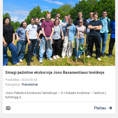
p
e
J
B
t
Smagi pažintinė ekskursija Jono Basanavičiaus tėviškėje
Paskelbta: 2026-06-03
Kategorija:
Pranešimai
Jono Pelėdos konkurso laimėtojai – II c klasės mokiniai – leidosi į
turiningą ir...
Plačiau