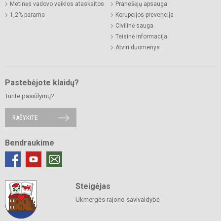
Metinės vadovo veiklos ataskaitos
Pranešėjų apsauga
1,2% parama
Korupcijos prevencija
Civilinė sauga
Teisinė informacija
Atviri duomenys
Pastebėjote klaidų?
Turite pasiūlymų?
RAŠYKITE
Bendraukime
Steigėjas
Ukmergės rajono savivaldybė