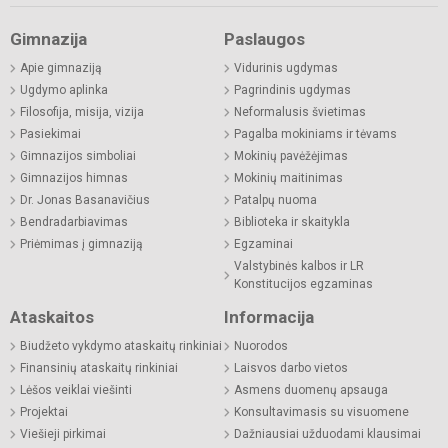
Gimnazija
Paslaugos
Apie gimnaziją
Vidurinis ugdymas
Ugdymo aplinka
Pagrindinis ugdymas
Filosofija, misija, vizija
Neformalusis švietimas
Pasiekimai
Pagalba mokiniams ir tėvams
Gimnazijos simboliai
Mokinių pavėžėjimas
Gimnazijos himnas
Mokinių maitinimas
Dr. Jonas Basanavičius
Patalpų nuoma
Bendradarbiavimas
Biblioteka ir skaitykla
Priėmimas į gimnaziją
Egzaminai
Valstybinės kalbos ir LR
Konstitucijos egzaminas
Ataskaitos
Informacija
Biudžeto vykdymo ataskaitų rinkiniai
Nuorodos
Finansinių ataskaitų rinkiniai
Laisvos darbo vietos
Lėšos veiklai viešinti
Asmens duomenų apsauga
Projektai
Konsultavimasis su visuomene
Viešieji pirkimai
Dažniausiai užduodami klausimai