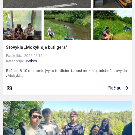
Stovykla „Mokykloje būti gera"
Paskelbta: 2026-06-11
Kategorija:
Išvykos
Birželio 8-10 dienomis įvyko tradicine tapusi mokinių turistinė stovykla
„Mokykl...
Plačiau
M
m
p
k