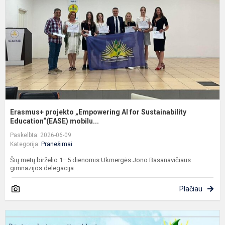
A
f
S
E
Erasmus+ projekto „Empowering AI for Sustainability
Education“(EASE) mobilu...
Paskelbta: 2026-06-09
Kategorija:
Pranešimai
Šių metų birželio 1–5 dienomis Ukmergės Jono Basanavičiaus
gimnazijos delegacija...
Plačiau
M