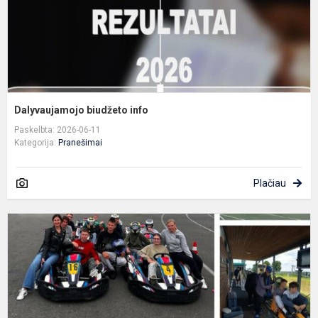
Dalyvaujamojo biudžeto info
Paskelbta: 2026-06-11
Kategorija:
Pranešimai
Plačiau
S
„
b
g