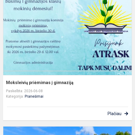
p
į
g
Moksleivių priėmimas į gimnaziją
Paskelbta: 2026-06-08
Kategorija:
Pranešimai
Plačiau
S