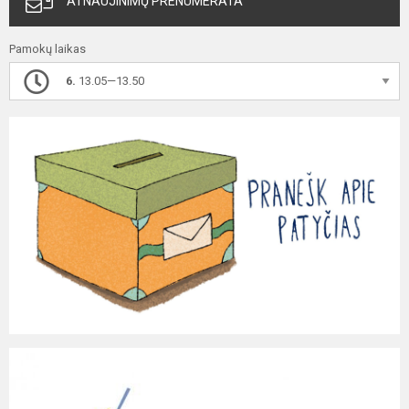
ATNAUJINIMŲ PRENUMERATA
Pamokų laikas
6.
13.05—13.50