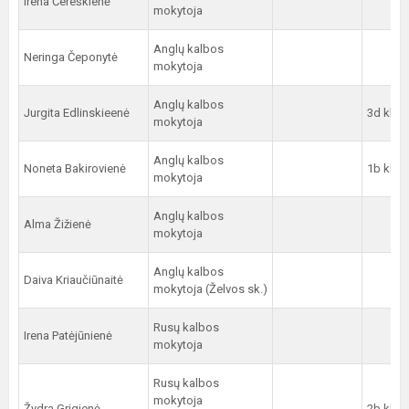
Irena Čereškienė
mokytoja
Anglų kalbos
Neringa Čeponytė
mokytoja
Anglų kalbos
Jurgita Edlinskieenė
3d kl.
mokytoja
Anglų kalbos
Noneta Bakirovienė
1b kl.
mokytoja
Anglų kalbos
Alma Žižienė
mokytoja
Anglų kalbos
Daiva Kriaučiūnaitė
mokytoja (Želvos sk.)
Rusų kalbos
Irena Patėjūnienė
mokytoja
Rusų kalbos
mokytoja
Žydra Grigienė
2b kl.