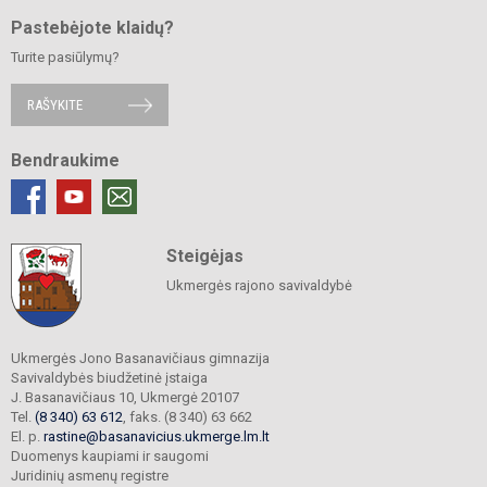
Pastebėjote klaidų?
Turite pasiūlymų?
RAŠYKITE
Bendraukime
Steigėjas
Ukmergės rajono savivaldybė
Ukmergės Jono Basanavičiaus gimnazija
Savivaldybės biudžetinė įstaiga
J. Basanavičiaus 10, Ukmergė 20107
Tel.
(8 340) 63 612
, faks. (8 340) 63 662
El. p.
rastine@basanavicius.ukmerge.lm.lt
Duomenys kaupiami ir saugomi
Juridinių asmenų registre