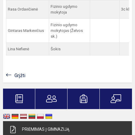
Fizinio ugdymo
Rasa Ordavičienė
3c kl.
mokytoja
Fizinio ugdymo
Gintaras Markevičius
mokytojas (Želvos
sk.)
Lina Nefienė
Šokis
Grįžti
PRIĖMIMAS Į GIMNAZIJĄ