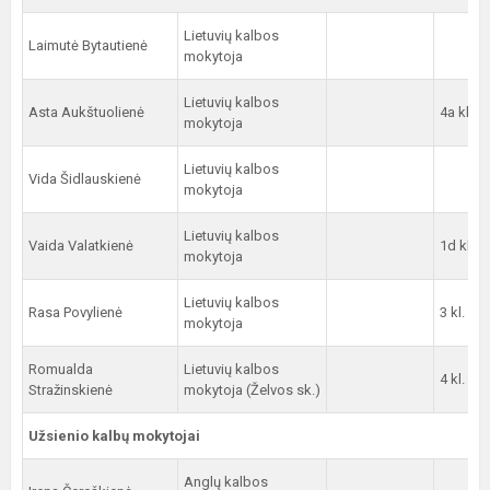
Lietuvių kalbos
Laimutė Bytautienė
mokytoja
Lietuvių kalbos
Asta Aukštuolienė
4a kl.
mokytoja
Lietuvių kalbos
Vida Šidlauskienė
mokytoja
Lietuvių kalbos
Vaida Valatkienė
1d kl.
mokytoja
Lietuvių kalbos
Rasa Povylienė
3 kl.
mokytoja
Romualda
Lietuvių kalbos
4 kl.
Stražinskienė
mokytoja (Želvos sk.)
Užsienio kalbų mokytojai
Anglų kalbos