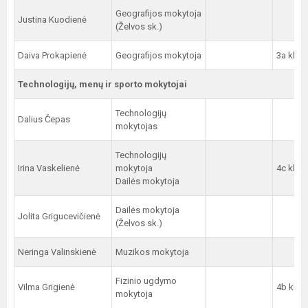
Geografijos mokytoja
Justina Kuodienė
(Želvos sk.)
Daiva Prokapienė
Geografijos mokytoja
3a kl.
Technologijų, menų ir sporto mokytojai
Technologijų
Dalius Čepas
mokytojas
Technologijų
Irina Vaskelienė
mokytoja
4c kl.
Dailės mokytoja
Dailės mokytoja
Jolita Grigucevičienė
(Želvos sk.)
Neringa Valinskienė
Muzikos mokytoja
Fizinio ugdymo
Vilma Grigienė
4b kl.
mokytoja