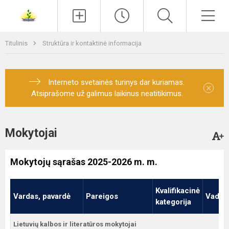
Paieška
Men
Titulinis
Struktūra ir kontaktinė informacija
Interneto svetainės turinys dar kuriamas.
×
Atsiprašome už galimus laikinus neatitikimus.
Mokytojai
Mokytojų sąrašas 2025-2026 m. m.
Kvalifikacinė
Vardas, pavardė
Pareigos
Vadov
kategorija
Lietuvių kalbos ir literatūros mokytojai