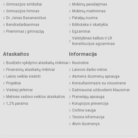
Gimnazijos simboliai
Mokinių pavėžėjimas
Gimnazijos himnas
Mokinių maitinimas
Dr. Jonas Basanavičius
Patalpų nuoma
Bendradarbiavimas
Biblioteka ir skaitykla
Priėmimas į gimnaziją
Egzaminai
Valstybinės kalbos ir LR
Konstitucijos egzaminas
Ataskaitos
Informacija
Biudžeto vykdymo ataskaitų rinkiniai
Nuorodos
Finansinių ataskaitų rinkiniai
Laisvos darbo vietos
Lėšos veiklai viešinti
Asmens duomenų apsauga
Projektai
Konsultavimasis su visuomene
Viešieji pirkimai
Dažniausiai užduodami klausimai
Metinės vadovo veiklos ataskaitos
Pranešėjų apsauga
1,2% parama
Korupcijos prevencija
Civilinė sauga
Teisinė informacija
Atviri duomenys