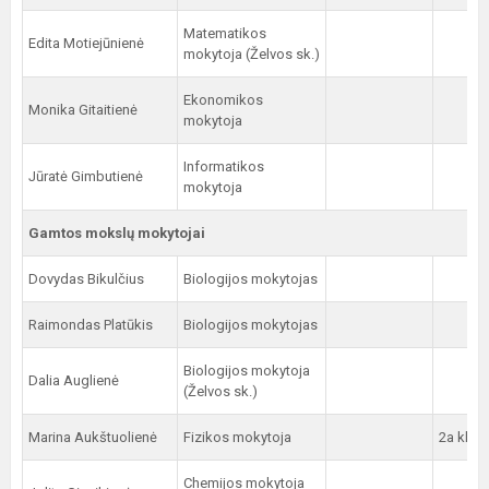
Matematikos
Edita Motiejūnienė
mokytoja (Želvos sk.)
Ekonomikos
Monika Gitaitienė
mokytoja
Informatikos
Jūratė Gimbutienė
mokytoja
Gamtos mokslų mokytojai
Dovydas Bikulčius
Biologijos mokytojas
Raimondas Platūkis
Biologijos mokytojas
Biologijos mokytoja
Dalia Auglienė
(Želvos sk.)
Marina Aukštuolienė
Fizikos mokytoja
2a kl.
Chemijos mokytoja