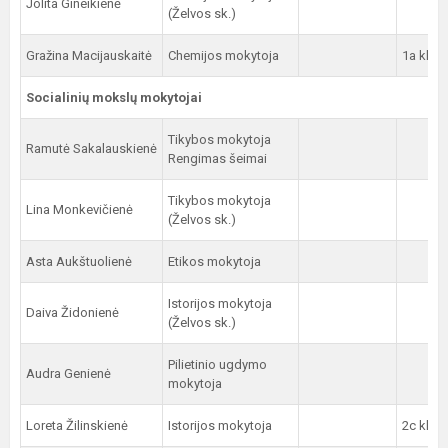
Jolita Gineikienė
(Želvos sk.)
Gražina Macijauskaitė
Chemijos mokytoja
1a kl.
Socialinių mokslų mokytojai
Tikybos mokytoja
Ramutė Sakalauskienė
Rengimas šeimai
Tikybos mokytoja
Lina Monkevičienė
(Želvos sk.)
Asta Aukštuolienė
Etikos mokytoja
Istorijos mokytoja
Daiva Židonienė
(Želvos sk.)
Pilietinio ugdymo
Audra Genienė
mokytoja
Loreta Žilinskienė
Istorijos mokytoja
2c kl.