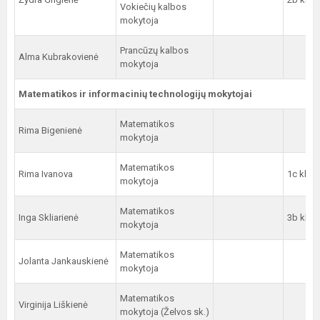
Vokiečių kalbos
mokytoja
Prancūzų kalbos
Alma Kubrakovienė
mokytoja
Matematikos ir informacinių technologijų mokytojai
Matematikos
Rima Bigenienė
mokytoja
Matematikos
Rima Ivanova
1c kl.
mokytoja
Matematikos
Inga Skliarienė
3b kl.
mokytoja
Matematikos
Jolanta Jankauskienė
mokytoja
Matematikos
Virginija Liškienė
mokytoja (Želvos sk.)