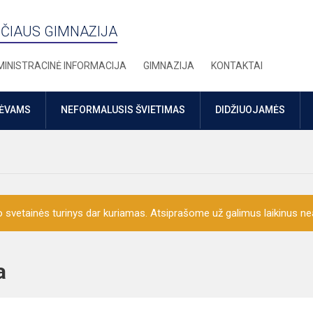
ČIAUS GIMNAZIJA
INISTRACINĖ INFORMACIJA
GIMNAZIJA
KONTAKTAI
TĖVAMS
NEFORMALUSIS ŠVIETIMAS
DIDŽIUOJAMĖS
o svetainės turinys dar kuriamas. Atsiprašome už galimus laikinus nea
ija