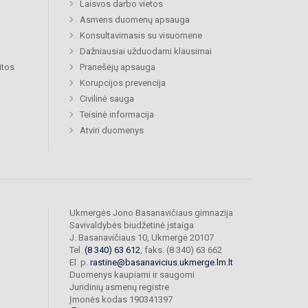
Laisvos darbo vietos
Asmens duomenų apsauga
Konsultavimasis su visuomene
Dažniausiai užduodami klausimai
itos
Pranešėjų apsauga
Korupcijos prevencija
Civilinė sauga
Teisinė informacija
Atviri duomenys
Ukmergės Jono Basanavičiaus gimnazija
Savivaldybės biudžetinė įstaiga
J. Basanavičiaus 10, Ukmergė 20107
Tel.
(8 340) 63 612
, faks. (8 340) 63 662
El. p.
rastine@basanavicius.ukmerge.lm.lt
Duomenys kaupiami ir saugomi
Juridinių asmenų registre
Įmonės kodas 190341397