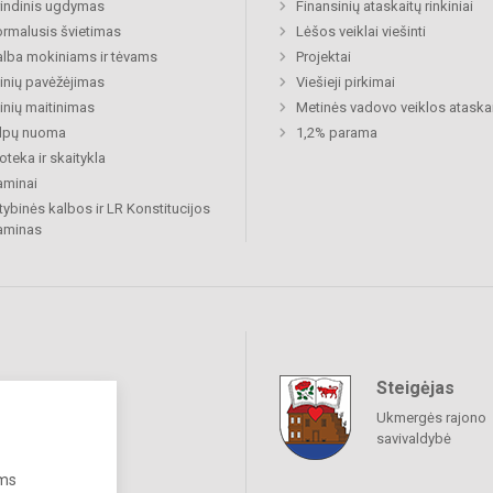
indinis ugdymas
Finansinių ataskaitų rinkiniai
rmalusis švietimas
Lėšos veiklai viešinti
lba mokiniams ir tėvams
Projektai
nių pavėžėjimas
Viešieji pirkimai
nių maitinimas
Metinės vadovo veiklos ataska
alpų nuoma
1,2% parama
ioteka ir skaitykla
aminai
tybinės kalbos ir LR Konstitucijos
aminas
Steigėjas
raukime
Ukmergės rajono
savivaldybė
ums