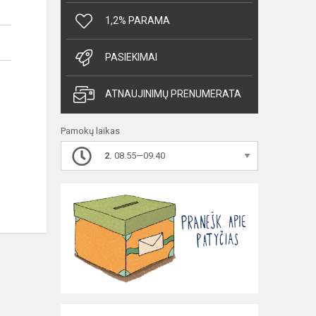
1,2% PARAMA
PASIEKIMAI
ATNAUJINIMŲ PRENUMERATA
Pamokų laikas
2.
08.55—09.40