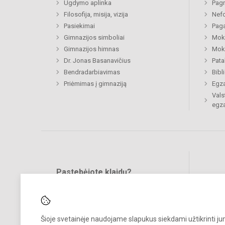
Ugdymo aplinka
Pagr
Filosofija, misija, vizija
Nefo
Pasiekimai
Paga
Gimnazijos simboliai
Moki
Gimnazijos himnas
Moki
Dr. Jonas Basanavičius
Pat
Bendradarbiavimas
Bibl
Priėmimas į gimnaziją
Egz
Vals
egz
Pastebėjote klaidų?
Bend
Turite pasiūlymų?
RAŠYKITE
Šioje svetainėje naudojame slapukus siekdami užtikrinti j