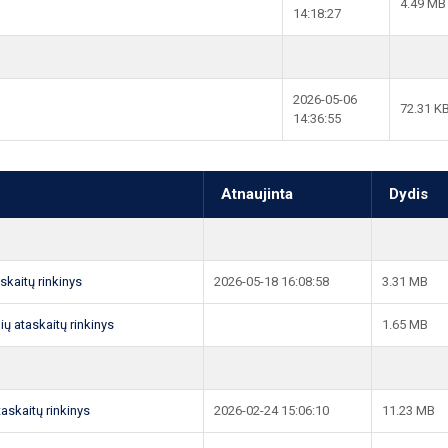
4.49 MB
14:18:27
2026-05-06
72.31 K
14:36:55
Atnaujinta
Dydis
askaitų rinkinys
2026-05-18 16:08:58
3.31 MB
ių ataskaitų rinkinys
1.65 MB
taskaitų rinkinys
2026-02-24 15:06:10
11.23 MB