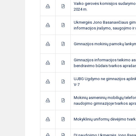
Vaiko gerovės komisijos sudarymo 
2024 m.
Ukmergės Jono Basanavičiaus gimnaz
informacijos įrašymo, saugojimo ir
Gimnazijos mokinių pamokų lankym
Gimnazijos informacijos teikimo as
bendravimo būdais tvarkos apraša
UJBG Ugdymo ne gimnazijos aplink
V-7
Mokinių asmeninių mobiliųjų telefonų
naudojimo gimnazijoje tvarkos apr
Mokyklinių uniformų dėvėjimo tvar
DI naudojimo Ukmergės Jono Basan