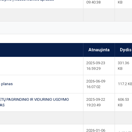
09:40:38
KB
Atnaujinta
Dydis
2025-09-23
331.36
16:59:29
KB
2026-06-09
s planas
117.2 K
16:07:02
METŲ PAGRINDINIO IR VIDURINIO UGDYMO
2025-09-22
606.53
ŠAS
19:20:49
KB
2026-01-06