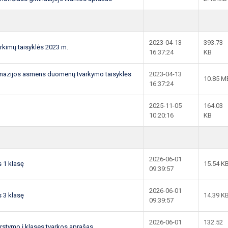
2023-04-13
393.73
rkimų taisyklės 2023 m.
16:37:24
KB
nazijos asmens duomenų tvarkymo taisyklės
2023-04-13
10.85 M
16:37:24
2025-11-05
164.03
10:20:16
KB
2026-06-01
 1 klasę
15.54 K
09:39:57
2026-06-01
 3 klasę
14.39 K
09:39:57
2026-06-01
132.52
rstymo į klases tvarkos aprašas