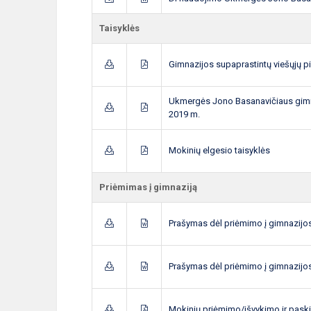
Taisyklės
Gimnazijos supaprastintų viešųjų pi
Ukmergės Jono Basanavičiaus gim
2019 m.
Mokinių elgesio taisyklės
Priėmimas į gimnaziją
Prašymas dėl priėmimo į gimnazijos
Prašymas dėl priėmimo į gimnazijos
Mokinių priėmimo/išvykimo ir paski