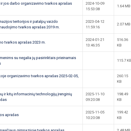
ir jos darbo organizavimo tvarkos aprašas
2024-10-09
1.64 MB
15:53:08
ijos teritorijos ir patalpų vaizdo
2023-04-12
2.07 MB
 naudojimo tvarkos aprašas 2019 m.
11:59:16
2024-01-21
516.36
o tvarkos aprašas 2023 m.
13:46:35
KB
menims su negalia jų pasirinktais prieinamais
115.7 K
s
oje organizavimo tvarkos aprašas 2025-02-05,
260.15
KB
 ir kitų informacinių technologijų įrenginių
2025-11-10
198.49
ašas
09:20:08
KB
2025-11-05
199.42
kos aprašas
10:20:08
KB
avičiaus gimnazijoje tvarkos aprašas
2.48 MB