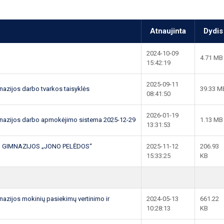
Atnaujinta
Dydis
2024-10-09
4.71 MB
15:42:19
2025-09-11
zijos darbo tvarkos taisyklės
39.33 M
08:41:50
2026-01-19
nazijos darbo apmokėjimo sistema 2025-12-29
1.13 MB
13:31:53
 GIMNAZIJOS „JONO PELĖDOS“
2025-11-12
206.93
15:33:25
KB
zijos mokinių pasiekimų vertinimo ir
2024-05-13
661.22
10:28:13
KB