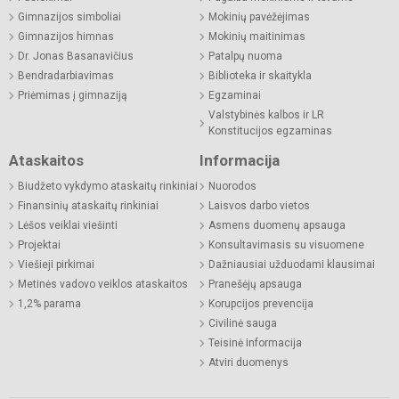
Gimnazijos simboliai
Mokinių pavėžėjimas
Gimnazijos himnas
Mokinių maitinimas
Dr. Jonas Basanavičius
Patalpų nuoma
Bendradarbiavimas
Biblioteka ir skaitykla
Priėmimas į gimnaziją
Egzaminai
Valstybinės kalbos ir LR
Konstitucijos egzaminas
Ataskaitos
Informacija
Biudžeto vykdymo ataskaitų rinkiniai
Nuorodos
Finansinių ataskaitų rinkiniai
Laisvos darbo vietos
Lėšos veiklai viešinti
Asmens duomenų apsauga
Projektai
Konsultavimasis su visuomene
Viešieji pirkimai
Dažniausiai užduodami klausimai
Metinės vadovo veiklos ataskaitos
Pranešėjų apsauga
1,2% parama
Korupcijos prevencija
Civilinė sauga
Teisinė informacija
Atviri duomenys