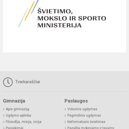
Tvarkaraščiai
Gimnazija
Paslaugos
Apie gimnaziją
Vidurinis ugdymas
Ugdymo aplinka
Pagrindinis ugdymas
Filosofija, misija, vizija
Neformalusis švietimas
Pasiekimai
Pagalba mokiniams ir tėvams