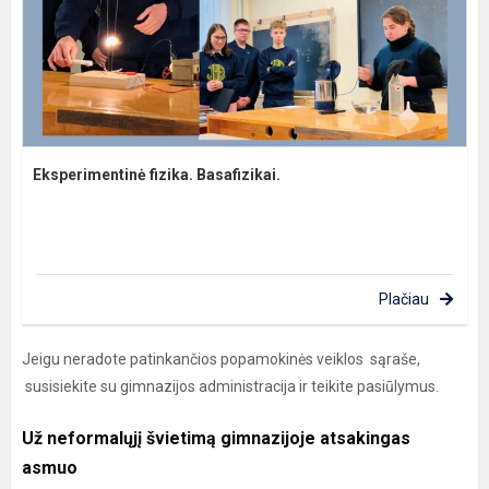
Eksperimentinė fizika. Basafizikai.
Plačiau
Jeigu neradote patinkančios popamokinės veiklos sąraše,
susisiekite su gimnazijos administracija ir teikite pasiūlymus.
Už neformalųjį švietimą gimnazijoje atsakingas
asmuo