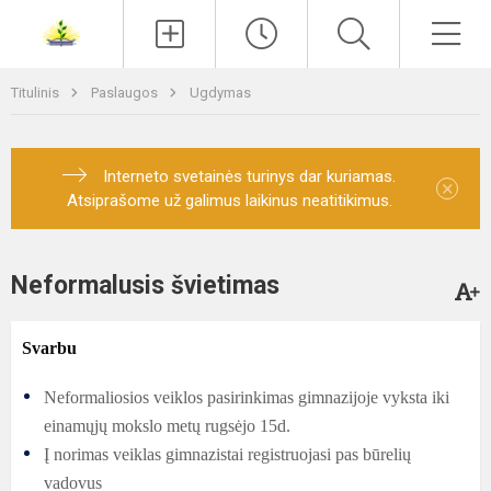
Paieška
Men
Titulinis
Paslaugos
Ugdymas
Interneto svetainės turinys dar kuriamas.
×
Atsiprašome už galimus laikinus neatitikimus.
Neformalusis švietimas
Svarbu
Neformaliosios veiklos pasirinkimas gimnazijoje vyksta iki
einamųjų mokslo metų rugsėjo 15d.
Į norimas veiklas gimnazistai registruojasi pas būrelių
vadovus