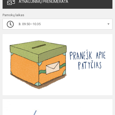
ATNAUJINIMŲ PRENUMERATA
Pamokų laikas
3.
09.50—10.35