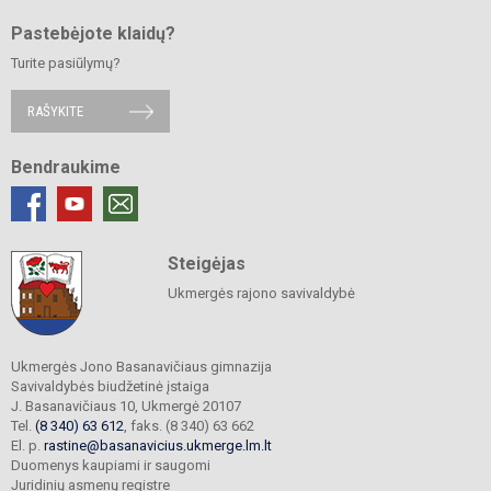
Pastebėjote klaidų?
Turite pasiūlymų?
RAŠYKITE
Bendraukime
Steigėjas
Ukmergės rajono savivaldybė
Ukmergės Jono Basanavičiaus gimnazija
Savivaldybės biudžetinė įstaiga
J. Basanavičiaus 10, Ukmergė 20107
Tel.
(8 340) 63 612
, faks. (8 340) 63 662
El. p.
rastine@basanavicius.ukmerge.lm.lt
Duomenys kaupiami ir saugomi
Juridinių asmenų registre