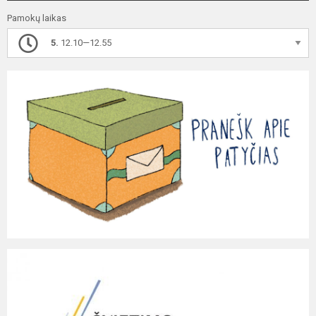
Pamokų laikas
5.
12.10—12.55