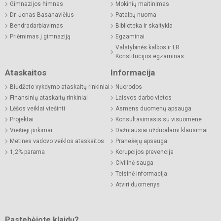
Gimnazijos himnas
Mokinių maitinimas
Dr. Jonas Basanavičius
Patalpų nuoma
Bendradarbiavimas
Biblioteka ir skaitykla
Priėmimas į gimnaziją
Egzaminai
Valstybinės kalbos ir LR
Konstitucijos egzaminas
Ataskaitos
Informacija
Biudžeto vykdymo ataskaitų rinkiniai
Nuorodos
Finansinių ataskaitų rinkiniai
Laisvos darbo vietos
Lėšos veiklai viešinti
Asmens duomenų apsauga
Projektai
Konsultavimasis su visuomene
Viešieji pirkimai
Dažniausiai užduodami klausimai
Metinės vadovo veiklos ataskaitos
Pranešėjų apsauga
1,2% parama
Korupcijos prevencija
Civilinė sauga
Teisinė informacija
Atviri duomenys
Pastebėjote klaidų?