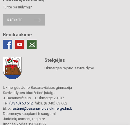
Turite pasiūlymų?
RAŠYKITE
Bendraukime
Steigėjas
Ukmergės rajono savivaldybė
Ukmergės Jono Basanavičiaus gimnazija
Savivaldybės biudžetinė įstaiga
J. Basanavičiaus 10, Ukmergė 20107
Tel.
(8 340) 63 612
, faks. (8 340) 63 662
El. p.
rastine@basanavicius.ukmerge.lm.lt
Duomenys kaupiami ir saugomi
Juridinių asmenų registre
Įmonės kodas 190341397