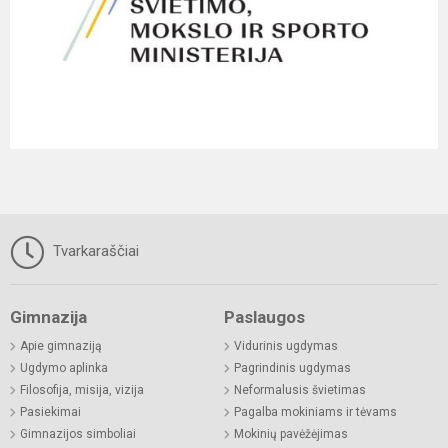
Tvarkaraščiai
Gimnazija
Paslaugos
Apie gimnaziją
Vidurinis ugdymas
Ugdymo aplinka
Pagrindinis ugdymas
Filosofija, misija, vizija
Neformalusis švietimas
Pasiekimai
Pagalba mokiniams ir tėvams
Gimnazijos simboliai
Mokinių pavėžėjimas