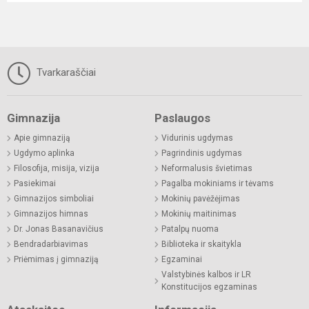
Tvarkaraščiai
Gimnazija
Paslaugos
Apie gimnaziją
Vidurinis ugdymas
Ugdymo aplinka
Pagrindinis ugdymas
Filosofija, misija, vizija
Neformalusis švietimas
Pasiekimai
Pagalba mokiniams ir tėvams
Gimnazijos simboliai
Mokinių pavėžėjimas
Gimnazijos himnas
Mokinių maitinimas
Dr. Jonas Basanavičius
Patalpų nuoma
Bendradarbiavimas
Biblioteka ir skaitykla
Priėmimas į gimnaziją
Egzaminai
Valstybinės kalbos ir LR
Konstitucijos egzaminas