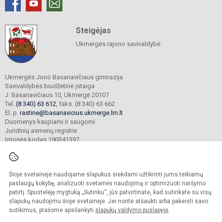
Steigėjas
Ukmergės rajono savivaldybė
Ukmergės Jono Basanavičiaus gimnazija
Savivaldybės biudžetinė įstaiga
J. Basanavičiaus 10, Ukmergė 20107
Tel.
(8 340) 63 612
, faks. (8 340) 63 662
El. p.
rastine@basanavicius.ukmerge.lm.lt
Duomenys kaupiami ir saugomi
Juridinių asmenų registre
Įmonės kodas 190341397
Šioje svetainėje naudojame slapukus siekdami užtikrinti jums teikiamų
© 2023. Ukmergės Jono Basanavičiaus gimnazija. Visos teisės saugomos.
Kopijuoti turinį be raštiško gimnazijos sutikimo griežtai draudžiama.
paslaugų kokybę, analizuoti svetainės naudojimą ir optimizuoti naršymo
patirtį. Spustelėję mygtuką „Sutinku“, jūs patvirtinate, kad sutinkate su visų
Prieinamumo paraiška
Slapukų politika
slapukų naudojimu šioje svetainėje. Jei norite atšaukti arba pakeisti savo
sutikimus, prašome apsilankyti
slapukų valdymo puslapyje
.
Sumanus būdas atnaujinti
mokyklos interneto