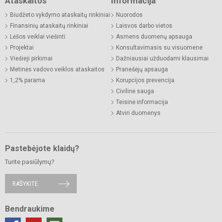
Ataskaitos
Informacija
Biudžeto vykdymo ataskaitų rinkiniai
Nuorodos
Finansinių ataskaitų rinkiniai
Laisvos darbo vietos
Lėšos veiklai viešinti
Asmens duomenų apsauga
Projektai
Konsultavimasis su visuomene
Viešieji pirkimai
Dažniausiai užduodami klausimai
Metinės vadovo veiklos ataskaitos
Pranešėjų apsauga
1,2% parama
Korupcijos prevencija
Civilinė sauga
Teisinė informacija
Atviri duomenys
Pastebėjote klaidų?
Turite pasiūlymų?
RAŠYKITE
Bendraukime