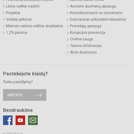
Lėšos veiklai viešinti
Asmens duomenų apsauga
Projektai
Konsultavimasis su visuomene
Viešieji pirkimai
Dažniausiai užduodami klausimai
Metinės vadovo veiklos ataskaitos
Pranešėjų apsauga
1,2% parama
Korupcijos prevencija
Civilinė sauga
Teisinė informacija
Atviri duomenys
Pastebėjote klaidų?
Turite pasiūlymų?
RAŠYKITE
Bendraukime