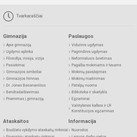
Tvarkaraščiai
Gimnazija
Paslaugos
Apie gimnaziją
Vidurinis ugdymas
Ugdymo aplinka
Pagrindinis ugdymas
Filosofija, misija, vizija
Neformalusis švietimas
Pasiekimai
Pagalba mokiniams ir tėvams
Gimnazijos simboliai
Mokinių pavėžėjimas
Gimnazijos himnas
Mokinių maitinimas
Dr. Jonas Basanavičius
Patalpų nuoma
Bendradarbiavimas
Biblioteka ir skaitykla
Priėmimas į gimnaziją
Egzaminai
Valstybinės kalbos ir LR
Konstitucijos egzaminas
Ataskaitos
Informacija
Biudžeto vykdymo ataskaitų rinkiniai
Nuorodos
Finansinių ataskaitų rinkiniai
Laisvos darbo vietos