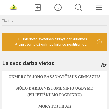
Paieška
Men
Titulinis
Interneto svetainės turinys dar kuriamas.
×
Atsiprašome už galimus laikinus neatitikimus.
Laisvos darbo vietos
UKMERGĖS JONO BASANAVIČIAUS GIMNAZIJA
SIŪLO DARBĄ
VISUOMENINIO UGDYMO
(PILIETIŠKUMO PAGRINDŲ)
MOKYTOJUI(-AI)