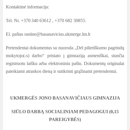
Kontaktinė informacija:
Tel. Nr. +370
340 63612
, +370 682 30855.
El. paštas rastine@basanavicius.ukmerge.lm.lt
Pretendentai dokumentus su nuoroda „Dėl pilietiškumo pagrindų
mokytojo(-s) darbo“ pristato į gimnaziją asmeniškai, siunčia
registruotu laišku arba elektroniniu paštu. Dokumentų originalai
pateikiami atrankos dieną ir sutikrinti grąžinami pretendentui.
UKMERGĖS JONO BASANAVIČIAUS GIMNAZIJA
SIŪLO DARBĄ SOCIALINIAM PEDAGOGUI (0,15
PAREIGYBĖS)