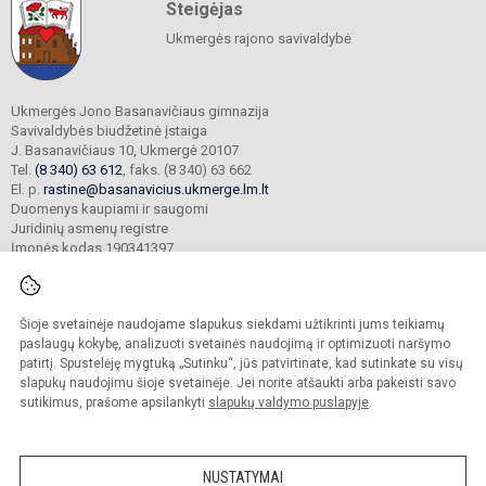
Steigėjas
Ukmergės rajono savivaldybė
Ukmergės Jono Basanavičiaus gimnazija
Savivaldybės biudžetinė įstaiga
J. Basanavičiaus 10, Ukmergė 20107
Tel.
(8 340) 63 612
, faks. (8 340) 63 662
El. p.
rastine@basanavicius.ukmerge.lm.lt
Duomenys kaupiami ir saugomi
Juridinių asmenų registre
Įmonės kodas 190341397
Šioje svetainėje naudojame slapukus siekdami užtikrinti jums teikiamų
© 2023. Ukmergės Jono Basanavičiaus gimnazija. Visos teisės saugomos.
Kopijuoti turinį be raštiško gimnazijos sutikimo griežtai draudžiama.
paslaugų kokybę, analizuoti svetainės naudojimą ir optimizuoti naršymo
patirtį. Spustelėję mygtuką „Sutinku“, jūs patvirtinate, kad sutinkate su visų
Prieinamumo paraiška
Slapukų politika
slapukų naudojimu šioje svetainėje. Jei norite atšaukti arba pakeisti savo
sutikimus, prašome apsilankyti
slapukų valdymo puslapyje
.
Sumanus būdas atnaujinti
mokyklos interneto
svetainę
NUSTATYMAI