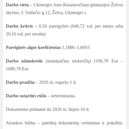
Darbo vieta
– Ukmergės Jono Basanavičiaus gimnazijos Želvos
skyrius,
J. Vaišučio g.12, Želva, Ukmergės r.
Darbo krūvis –
0,56 pareigybės (846,72 val. per metus arba
20,16 val. per savaitę)
Pareiginės algos koeficientas
1,1886–1,6693
Darbo užmokestis
(neatskaičius mokesčių)
1196,78 Eur –
1680,78
Eur.
Darbo pradžia
– 2026 m. rugsėjo 1 d.
Darbo sutarties rūšis
– neterminuota.
Dokumentai priimami iki 2026 m. liepos 10 d.
Atrankos būdas – pateiktų dokumentų vertinimas ir pokalbis.