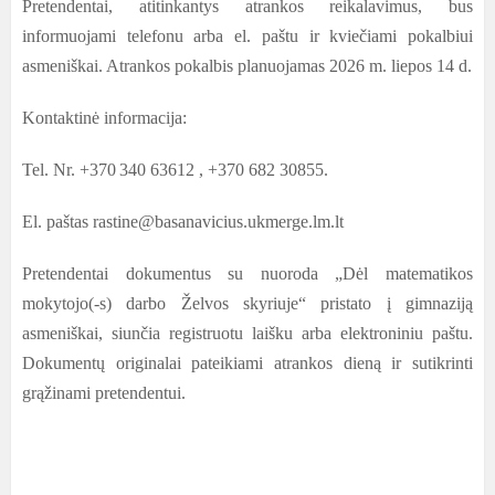
Pretendentai, atitinkantys atrankos reikalavimus, bus
informuojami telefonu arba el. paštu ir kviečiami pokalbiui
asmeniškai. Atrankos pokalbis planuojamas 2026 m. liepos 14 d.
Kontaktinė informacija:
Tel. Nr. +370
340 63612
, +370 682 30855.
El. paštas rastine@basanavicius.ukmerge.lm.lt
Pretendentai dokumentus su nuoroda „Dėl matematikos
mokytojo(-s) darbo Želvos skyriuje“ pristato į gimnaziją
asmeniškai, siunčia registruotu laišku arba elektroniniu paštu.
Dokumentų originalai pateikiami atrankos dieną ir sutikrinti
grąžinami pretendentui.