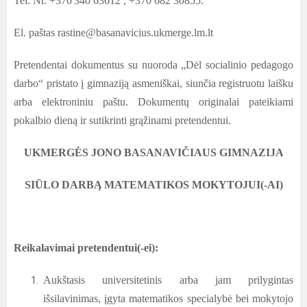
Tel. Nr. +370
340 63612
, +370 682 30855.
El. paštas rastine@basanavicius.ukmerge.lm.lt
Pretendentai dokumentus su nuoroda „Dėl socialinio pedagogo
darbo“ pristato į gimnaziją asmeniškai, siunčia registruotu laišku
arba elektroniniu paštu. Dokumentų originalai pateikiami
pokalbio dieną ir sutikrinti grąžinami pretendentui.
UKMERGĖS JONO BASANAVIČIAUS GIMNAZIJA
SIŪLO DARBĄ
MATEMATIKOS MOKYTOJUI(-AI)
Reikalavimai pretendentui(-ei):
Aukštasis universitetinis arba jam prilygintas
išsilavinimas, įgyta matematikos specialybė bei mokytojo