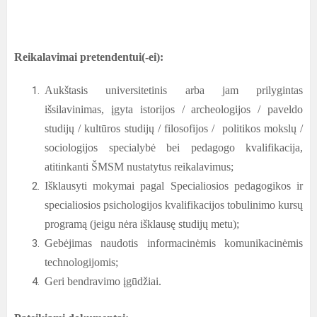
Reikalavimai pretendentui(-ei):
Aukštasis universitetinis arba jam prilygintas
išsilavinimas, įgyta istorijos / archeologijos / paveldo
studijų / kultūros studijų / filosofijos / politikos mokslų /
sociologijos specialybė bei pedagogo kvalifikacija,
atitinkanti ŠMSM nustatytus reikalavimus;
Išklausyti mokymai pagal Specialiosios pedagogikos ir
specialiosios psichologijos kvalifikacijos tobulinimo kursų
programą (jeigu nėra išklausę studijų metu);
Gebėjimas naudotis informacinėmis komunikacinėmis
technologijomis;
Geri bendravimo įgūdžiai.