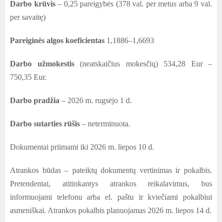
Darbo krūvis
– 0,25 pareigybės (378 val. per metus arba 9 val.
per savaitę)
Pareiginės algos koeficientas
1,1886–1,6693
Darbo užmokestis
(neatskaičius mokesčių)
534,28 Eur –
750,35
Eur.
Darbo pradžia
– 2026 m. rugsėjo 1 d.
Darbo sutarties rūšis
– neterminuota.
Dokumentai priimami iki 2026 m. liepos 10 d.
Atrankos būdas – pateiktų dokumentų vertinimas ir pokalbis.
Pretendentai, atitinkantys atrankos reikalavimus, bus
informuojami telefonu arba el. paštu ir kviečiami pokalbiui
asmeniškai. Atrankos pokalbis planuojamas 2026 m. liepos 14 d.