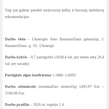
Taip pat galima pateikti motyvacinį laišką ir buvusių darbdavių
rekomendacijas.
Darbo vieta
– Ukmergės Jono Basanavičiaus gimnazija, J.
Basanavičiaus g. 10, Ukmergė.
Darbo krūvis
– 0,7 pareigybės (1058,4 val. per metus arba 29,4
val. per savaitę)
Pareiginės algos koeficientas
1,1886–1,6693
Darbo užmokestis
(neatskaičius mokesčių)
1495,97 Eur –
2100,98
Eur.
Darbo pradžia
– 2026 m. rugsėjo 1 d.