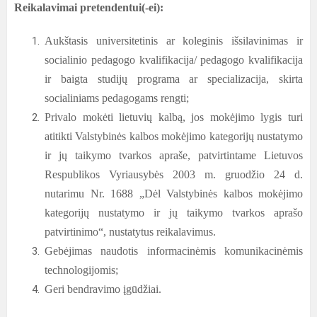
Reikalavimai pretendentui(-ei):
Aukštasis universitetinis ar koleginis išsilavinimas ir
socialinio pedagogo kvalifikacija/ pedagogo kvalifikacija
ir baigta studijų programa ar specializacija, skirta
socialiniams pedagogams rengti;
Privalo mokėti lietuvių kalbą, jos mokėjimo lygis turi
atitikti Valstybinės kalbos mokėjimo kategorijų nustatymo
ir jų taikymo tvarkos apraše, patvirtintame Lietuvos
Respublikos Vyriausybės 2003 m. gruodžio 24 d.
nutarimu Nr. 1688 „Dėl Valstybinės kalbos mokėjimo
kategorijų nustatymo ir jų taikymo tvarkos aprašo
patvirtinimo“, nustatytus reikalavimus.
Gebėjimas naudotis informacinėmis komunikacinėmis
technologijomis;
Geri bendravimo įgūdžiai.