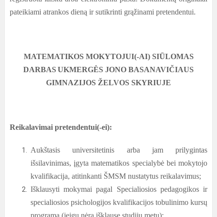
pateikiami atrankos dieną ir sutikrinti grąžinami pretendentui.
MATEMATIKOS MOKYTOJUI(-AI) SIŪLOMAS
DARBAS
UKMERGĖS JONO BASANAVIČIAUS
GIMNAZIJOS ŽELVOS SKYRIUJE
Reikalavimai pretendentui(-ei):
Aukštasis universitetinis arba jam prilygintas
išsilavinimas, įgyta matematikos specialybė bei mokytojo
kvalifikacija, atitinkanti ŠMSM nustatytus reikalavimus;
Išklausyti mokymai pagal Specialiosios pedagogikos ir
specialiosios psichologijos kvalifikacijos tobulinimo kursų
programą (jeigu nėra išklausę studijų metu);