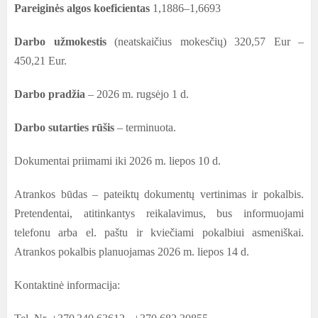
Pareiginės algos koeficientas
1,1886–1,6693
Darbo užmokestis
(neatskaičius mokesčių)
320,57 Eur –
450,21
Eur.
Darbo pradžia
– 2026 m. rugsėjo 1 d.
Darbo sutarties rūšis
– terminuota.
Dokumentai priimami iki 2026 m. liepos 10 d.
Atrankos būdas – pateiktų dokumentų vertinimas ir pokalbis.
Pretendentai, atitinkantys reikalavimus, bus informuojami
telefonu arba el. paštu ir kviečiami pokalbiui asmeniškai.
Atrankos pokalbis planuojamas 2026 m. liepos 14 d.
Kontaktinė informacija: