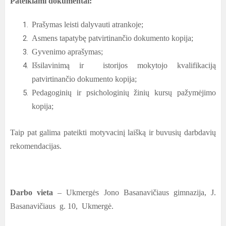
Pateikiami dokumentai:
Prašymas leisti dalyvauti atrankoje;
Asmens tapatybę patvirtinančio dokumento kopija;
Gyvenimo aprašymas;
Išsilavinimą ir istorijos mokytojo kvalifikaciją
patvirtinančio dokumento kopija;
Pedagoginių ir psichologinių žinių kursų pažymėjimo
kopija;
Taip pat galima pateikti motyvacinį laišką ir buvusių darbdavių
rekomendacijas.
Darbo vieta
– Ukmergės Jono Basanavičiaus gimnazija, J.
Basanavičiaus g. 10, Ukmergė.