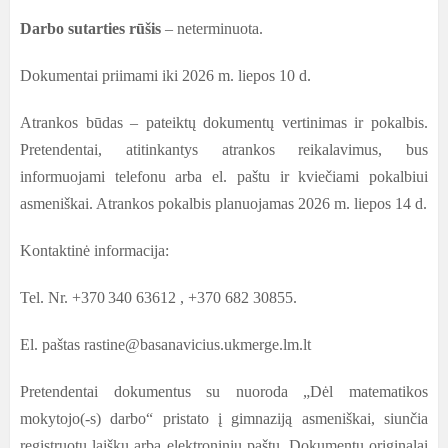
Darbo sutarties rūšis
– neterminuota.
Dokumentai priimami iki 2026 m. liepos 10 d.
Atrankos būdas – pateiktų dokumentų vertinimas ir pokalbis.
Pretendentai, atitinkantys atrankos reikalavimus, bus
informuojami telefonu arba el. paštu ir kviečiami pokalbiui
asmeniškai. Atrankos pokalbis planuojamas 2026 m. liepos 14 d.
Kontaktinė informacija:
Tel. Nr. +370
340 63612
, +370 682 30855.
El. paštas rastine@basanavicius.ukmerge.lm.lt
Pretendentai dokumentus su nuoroda „Dėl matematikos
mokytojo(-s) darbo“ pristato į gimnaziją asmeniškai, siunčia
registruotu laišku arba elektroniniu paštu. Dokumentų originalai