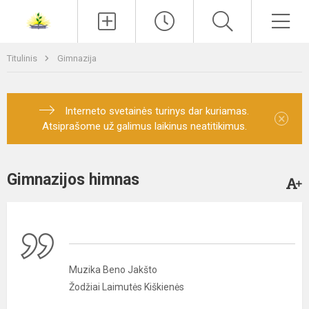
Paieška
Men
Titulinis
Gimnazija
Interneto svetainės turinys dar kuriamas.
×
Atsiprašome už galimus laikinus neatitikimus.
Gimnazijos himnas
Muzika Beno Jakšto
Žodžiai Laimutės Kiškienės