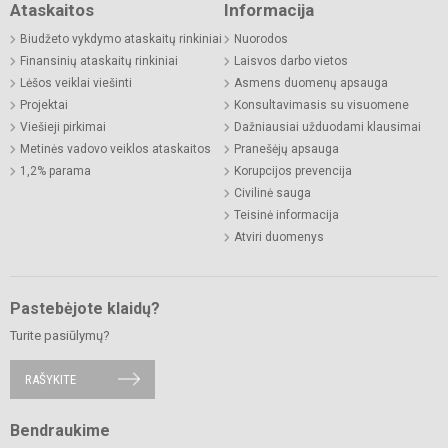
Ataskaitos
Informacija
Biudžeto vykdymo ataskaitų rinkiniai
Nuorodos
Finansinių ataskaitų rinkiniai
Laisvos darbo vietos
Lėšos veiklai viešinti
Asmens duomenų apsauga
Projektai
Konsultavimasis su visuomene
Viešieji pirkimai
Dažniausiai užduodami klausimai
Metinės vadovo veiklos ataskaitos
Pranešėjų apsauga
1,2% parama
Korupcijos prevencija
Civilinė sauga
Teisinė informacija
Atviri duomenys
Pastebėjote klaidų?
Turite pasiūlymų?
RAŠYKITE
Bendraukime