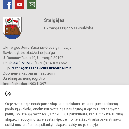
Steigėjas
Ukmergės rajono savivaldybė
Ukmergės Jono Basanavičiaus gimnazija
Savivaldybės biudžetinė įstaiga
J. Basanavičiaus 10, Ukmergė 20107
Tel.
(8 340) 63 612
, faks. (8 340) 63 662
El. p.
rastine@basanavicius.ukmerge.lm.lt
Duomenys kaupiami ir saugomi
Juridinių asmenų registre
Įmonės kodas 190341397
Šioje svetainėje naudojame slapukus siekdami užtikrinti jums teikiamų
© 2023. Ukmergės Jono Basanavičiaus gimnazija. Visos teisės saugomos.
Kopijuoti turinį be raštiško gimnazijos sutikimo griežtai draudžiama.
paslaugų kokybę, analizuoti svetainės naudojimą ir optimizuoti naršymo
patirtį. Spustelėję mygtuką „Sutinku“, jūs patvirtinate, kad sutinkate su visų
Prieinamumo paraiška
Slapukų politika
slapukų naudojimu šioje svetainėje. Jei norite atšaukti arba pakeisti savo
sutikimus, prašome apsilankyti
slapukų valdymo puslapyje
.
Sumanus būdas atnaujinti