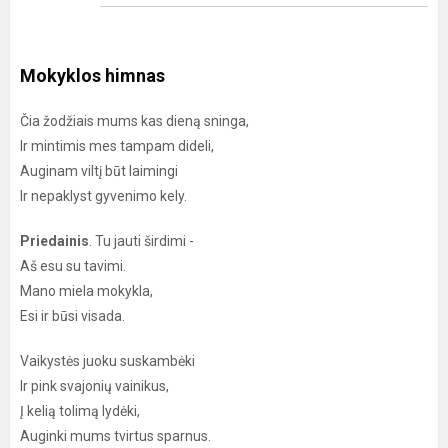
Mokyklos himnas
Čia žodžiais mums kas dieną sninga,
Ir mintimis mes tampam dideli,
Auginam viltį būt laimingi
Ir nepaklyst gyvenimo kely.
Priedainis
. Tu jauti širdimi -
Aš esu su tavimi.
Mano miela mokykla,
Esi ir būsi visada.
Vaikystės juoku suskambėki
Ir pink svajonių vainikus,
Į kelią tolimą lydėki,
Auginki mums tvirtus sparnus.