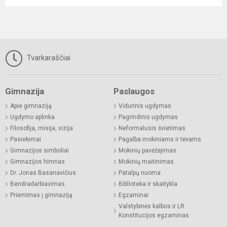
Tvarkaraščiai
Gimnazija
Paslaugos
Apie gimnaziją
Vidurinis ugdymas
Ugdymo aplinka
Pagrindinis ugdymas
Filosofija, misija, vizija
Neformalusis švietimas
Pasiekimai
Pagalba mokiniams ir tėvams
Gimnazijos simboliai
Mokinių pavėžėjimas
Gimnazijos himnas
Mokinių maitinimas
Dr. Jonas Basanavičius
Patalpų nuoma
Bendradarbiavimas
Biblioteka ir skaitykla
Priėmimas į gimnaziją
Egzaminai
Valstybinės kalbos ir LR
Konstitucijos egzaminas