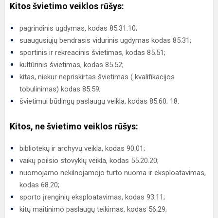
Kitos švietimo veiklos rūšys:
pagrindinis ugdymas, kodas 85.31.10;
suaugusiųjų bendrasis vidurinis ugdymas kodas 85.31;
sportinis ir rekreacinis švietimas, kodas 85.51;
kultūrinis švietimas, kodas 85.52;
kitas, niekur nepriskirtas švietimas ( kvalifikacijos
tobulinimas) kodas 85.59;
švietimui būdingų paslaugų veikla, kodas 85.60; 18.
Kitos, ne švietimo veiklos rūšys:
bibliotekų ir archyvų veikla, kodas 90.01;
vaikų poilsio stovyklų veikla, kodas 55.20.20;
nuomojamo nekilnojamojo turto nuoma ir eksploatavimas,
kodas 68.20;
sporto įrenginių eksploatavimas, kodas 93.11;
kitų maitinimo paslaugų teikimas, kodas 56.29;