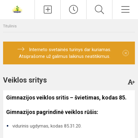
Paieška
Men
Titulinis
Interneto svetainės turinys dar kuriamas.
×
Atsiprašome už galimus laikinus neatitikimus.
Veiklos sritys
Gimnazijos veiklos sritis – švietimas, kodas 85.
Gimnazijos pagrindinė veiklos rūšis:
vidurinis ugdymas, kodas 85.31.20.