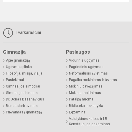
Tvarkaraščiai
Gimnazija
Paslaugos
Apie gimnaziją
Vidurinis ugdymas
Ugdymo aplinka
Pagrindinis ugdymas
Filosofija, misija, vizija
Neformalusis švietimas
Pasiekimai
Pagalba mokiniams ir tėvams
Gimnazijos simboliai
Mokinių pavėžėjimas
Gimnazijos himnas
Mokinių maitinimas
Dr. Jonas Basanavičius
Patalpų nuoma
Bendradarbiavimas
Biblioteka ir skaitykla
Priėmimas į gimnaziją
Egzaminai
Valstybinės kalbos ir LR
Konstitucijos egzaminas