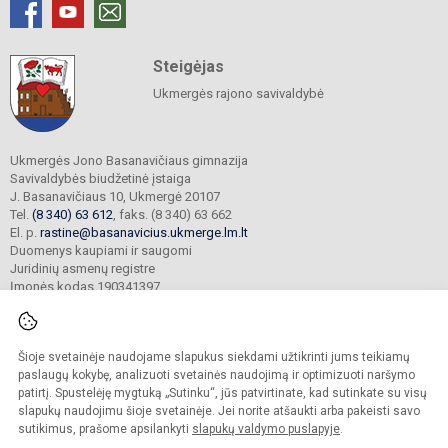
Steigėjas
Ukmergės rajono savivaldybė
Ukmergės Jono Basanavičiaus gimnazija
Savivaldybės biudžetinė įstaiga
J. Basanavičiaus 10, Ukmergė 20107
Tel.
(8 340) 63 612
, faks. (8 340) 63 662
El. p.
rastine@basanavicius.ukmerge.lm.lt
Duomenys kaupiami ir saugomi
Juridinių asmenų registre
Įmonės kodas 190341397
Šioje svetainėje naudojame slapukus siekdami užtikrinti jums teikiamų
© 2023. Ukmergės Jono Basanavičiaus gimnazija. Visos teisės saugomos.
Kopijuoti turinį be raštiško gimnazijos sutikimo griežtai draudžiama.
paslaugų kokybę, analizuoti svetainės naudojimą ir optimizuoti naršymo
patirtį. Spustelėję mygtuką „Sutinku“, jūs patvirtinate, kad sutinkate su visų
Prieinamumo paraiška
Slapukų politika
slapukų naudojimu šioje svetainėje. Jei norite atšaukti arba pakeisti savo
sutikimus, prašome apsilankyti
slapukų valdymo puslapyje
.
Sumanus būdas atnaujinti