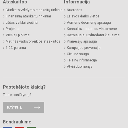
Ataskaitos
Informacija
Biudžeto vykdymo ataskaitų rinkiniai
Nuorodos
Finansinių ataskaitų rinkiniai
Laisvos darbo vietos
Lėšos veiklai viešinti
Asmens duomenų apsauga
Projektai
Konsultavimasis su visuomene
Viešieji pirkimai
Dažniausiai užduodami klausimai
Metinės vadovo veiklos ataskaitos
Pranešėjų apsauga
1,2% parama
Korupcijos prevencija
Civilinė sauga
Teisinė informacija
Atviri duomenys
Pastebėjote klaidų?
Turite pasiūlymų?
RAŠYKITE
Bendraukime