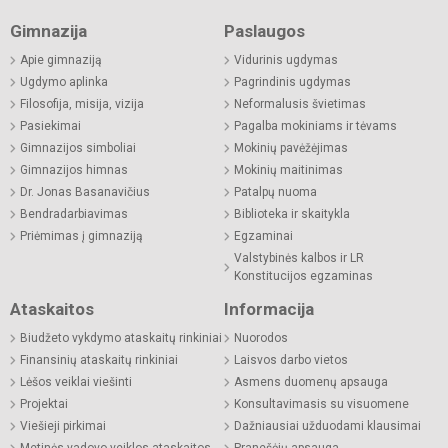
Gimnazija
Paslaugos
Apie gimnaziją
Vidurinis ugdymas
Ugdymo aplinka
Pagrindinis ugdymas
Filosofija, misija, vizija
Neformalusis švietimas
Pasiekimai
Pagalba mokiniams ir tėvams
Gimnazijos simboliai
Mokinių pavėžėjimas
Gimnazijos himnas
Mokinių maitinimas
Dr. Jonas Basanavičius
Patalpų nuoma
Bendradarbiavimas
Biblioteka ir skaitykla
Priėmimas į gimnaziją
Egzaminai
Valstybinės kalbos ir LR
Konstitucijos egzaminas
Ataskaitos
Informacija
Biudžeto vykdymo ataskaitų rinkiniai
Nuorodos
Finansinių ataskaitų rinkiniai
Laisvos darbo vietos
Lėšos veiklai viešinti
Asmens duomenų apsauga
Projektai
Konsultavimasis su visuomene
Viešieji pirkimai
Dažniausiai užduodami klausimai