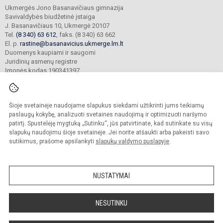
Ukmergės Jono Basanavičiaus gimnazija
Savivaldybės biudžetinė įstaiga
J. Basanavičiaus 10, Ukmergė 20107
Tel.
(8 340) 63 612
, faks. (8 340) 63 662
El. p.
rastine@basanavicius.ukmerge.lm.lt
Duomenys kaupiami ir saugomi
Juridinių asmenų registre
Įmonės kodas 190341397
Šioje svetainėje naudojame slapukus siekdami užtikrinti jums teikiamų
© 2023. Ukmergės Jono Basanavičiaus gimnazija. Visos teisės saugomos.
Kopijuoti turinį be raštiško gimnazijos sutikimo griežtai draudžiama.
paslaugų kokybę, analizuoti svetainės naudojimą ir optimizuoti naršymo
patirtį. Spustelėję mygtuką „Sutinku“, jūs patvirtinate, kad sutinkate su visų
Prieinamumo paraiška
Slapukų politika
slapukų naudojimu šioje svetainėje. Jei norite atšaukti arba pakeisti savo
sutikimus, prašome apsilankyti
slapukų valdymo puslapyje
.
Sumanus būdas atnaujinti
mokyklos interneto
svetainę
NUSTATYMAI
NESUTINKU