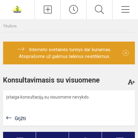
Paieška
Men
Titulinis
Interneto svetainės turinys dar kuriamas.
×
Atsiprašome už galimus laikinus neatitikimus.
Konsultavimasis su visuomene
Įstaiga konsultacijų su visuomene nevykdo.
Grįžti