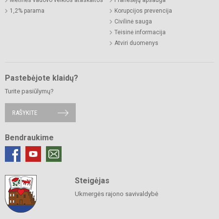
Metinės vadovo veiklos ataskaitos
Pranešėjų apsauga
1,2% parama
Korupcijos prevencija
Civilinė sauga
Teisinė informacija
Atviri duomenys
Pastebėjote klaidų?
Turite pasiūlymų?
RAŠYKITE
Bendraukime
Steigėjas
Ukmergės rajono savivaldybė