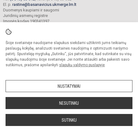
El. p.
rastine@basanavicius.ukmerge.lm.lt
Duomenys kaupiami ir saugomi
Juridinių asmenų registre
Įmonės kodas 190341397
Šioje svetainėje naudojame slapukus siekdami užtikrinti jums teikiamų
© 2023. Ukmergės Jono Basanavičiaus gimnazija. Visos teisės saugomos.
Kopijuoti turinį be raštiško gimnazijos sutikimo griežtai draudžiama.
paslaugų kokybę, analizuoti svetainės naudojimą ir optimizuoti naršymo
patirtį. Spustelėję mygtuką „Sutinku“, jūs patvirtinate, kad sutinkate su visų
Prieinamumo paraiška
Slapukų politika
slapukų naudojimu šioje svetainėje. Jei norite atšaukti arba pakeisti savo
sutikimus, prašome apsilankyti
slapukų valdymo puslapyje
.
Sumanus būdas atnaujinti
mokyklos interneto
svetainę
NUSTATYMAI
NESUTINKU
SUTINKU