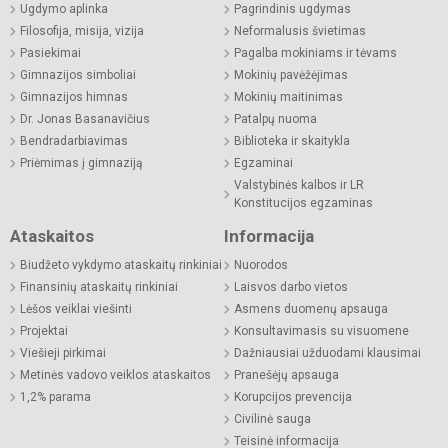
Ugdymo aplinka
Pagrindinis ugdymas
Filosofija, misija, vizija
Neformalusis švietimas
Pasiekimai
Pagalba mokiniams ir tėvams
Gimnazijos simboliai
Mokinių pavėžėjimas
Gimnazijos himnas
Mokinių maitinimas
Dr. Jonas Basanavičius
Patalpų nuoma
Bendradarbiavimas
Biblioteka ir skaitykla
Priėmimas į gimnaziją
Egzaminai
Valstybinės kalbos ir LR
Konstitucijos egzaminas
Ataskaitos
Informacija
Biudžeto vykdymo ataskaitų rinkiniai
Nuorodos
Finansinių ataskaitų rinkiniai
Laisvos darbo vietos
Lėšos veiklai viešinti
Asmens duomenų apsauga
Projektai
Konsultavimasis su visuomene
Viešieji pirkimai
Dažniausiai užduodami klausimai
Metinės vadovo veiklos ataskaitos
Pranešėjų apsauga
1,2% parama
Korupcijos prevencija
Civilinė sauga
Teisinė informacija