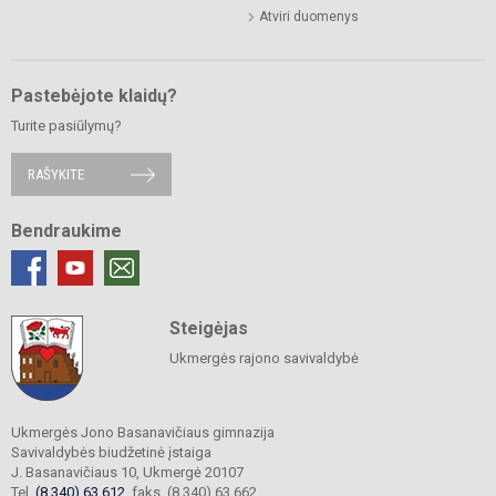
Atviri duomenys
Pastebėjote klaidų?
Turite pasiūlymų?
RAŠYKITE
Bendraukime
Steigėjas
Ukmergės rajono savivaldybė
Ukmergės Jono Basanavičiaus gimnazija
Savivaldybės biudžetinė įstaiga
J. Basanavičiaus 10, Ukmergė 20107
Tel.
(8 340) 63 612
, faks. (8 340) 63 662