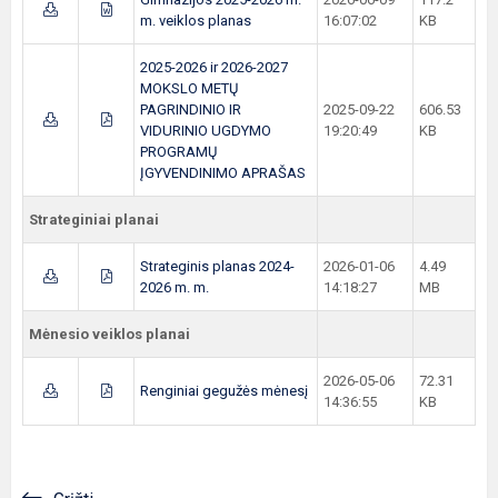
m. veiklos planas
16:07:02
KB
2025-2026 ir 2026-2027
MOKSLO METŲ
PAGRINDINIO IR
2025-09-22
606.53
VIDURINIO UGDYMO
19:20:49
KB
PROGRAMŲ
ĮGYVENDINIMO APRAŠAS
Strateginiai planai
Strateginis planas 2024-
2026-01-06
4.49
2026 m. m.
14:18:27
MB
Mėnesio veiklos planai
2026-05-06
72.31
Renginiai gegužės mėnesį
14:36:55
KB