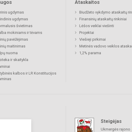
augos
Ataskaitos
rinis ugdymas
Biudžeto vykdymo ataskaitų rin
indinis ugdymas
Finansinių ataskaitų rinkiniai
rmalusis švietimas
Lėšos veiklai viešinti
lba mokiniams ir tėvams
Projektai
nių pavėžėjimas
Viešieji pirkimai
nių maitinimas
Metinės vadovo veiklos ataska
alpų nuoma
1,2% parama
ioteka ir skaitykla
aminai
tybinės kalbos ir LR Konstitucijos
aminas
Steigėjas
raukime
Ukmergės rajono