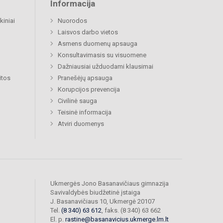
Informacija
kiniai
Nuorodos
Laisvos darbo vietos
Asmens duomenų apsauga
Konsultavimasis su visuomene
Dažniausiai užduodami klausimai
itos
Pranešėjų apsauga
Korupcijos prevencija
Civilinė sauga
Teisinė informacija
Atviri duomenys
Ukmergės Jono Basanavičiaus gimnazija
Savivaldybės biudžetinė įstaiga
J. Basanavičiaus 10, Ukmergė 20107
Tel.
(8 340) 63 612
, faks. (8 340) 63 662
El. p.
rastine@basanavicius.ukmerge.lm.lt