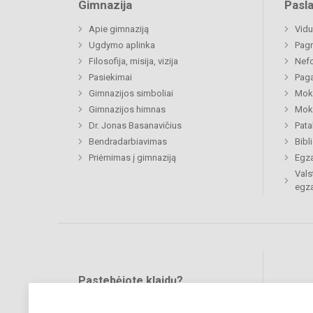
Gimnazija
Pasl
Apie gimnaziją
Vidu
Ugdymo aplinka
Pagr
Filosofija, misija, vizija
Nefo
Pasiekimai
Paga
Gimnazijos simboliai
Moki
Gimnazijos himnas
Moki
Dr. Jonas Basanavičius
Pat
Bendradarbiavimas
Bibl
Priėmimas į gimnaziją
Egz
Vals
egz
Pastebėjote klaidų?
Bend
Turite pasiūlymų?