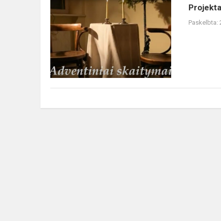
Projektas
Projekt
„Advento
Paskelbta:
skaitymai“