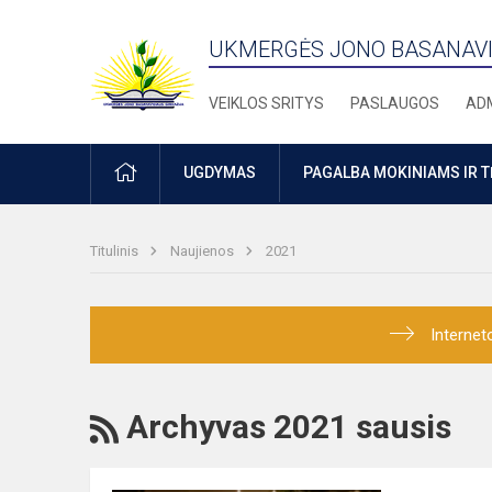
UKMERGĖS JONO BASANAVI
VEIKLOS SRITYS
PASLAUGOS
ADM
PRADŽIA
UGDYMAS
PAGALBA MOKINIAMS IR 
Titulinis
Naujienos
2021
Internet
RSS
Archyvas 2021 sausis