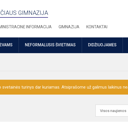
ČIAUS GIMNAZIJA
INISTRACINĖ INFORMACIJA
GIMNAZIJA
KONTAKTAI
TĖVAMS
NEFORMALUSIS ŠVIETIMAS
DIDŽIUOJAMĖS
o svetainės turinys dar kuriamas. Atsiprašome už galimus laikinus nea