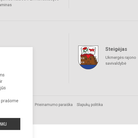
aminas
Steigėjas
raukime
Ukmergės rajono
savivaldybė
ums
ir
 jūs
s, prašome
omos.
Prieinamumo paraiška
Slapukų politika
INKU