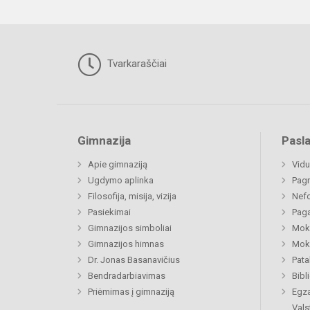
Tvarkaraščiai
Gimnazija
Pasl
Apie gimnaziją
Vidu
Ugdymo aplinka
Pagr
Filosofija, misija, vizija
Nefo
Pasiekimai
Paga
Gimnazijos simboliai
Moki
Gimnazijos himnas
Moki
Dr. Jonas Basanavičius
Pat
Bendradarbiavimas
Bibl
Priėmimas į gimnaziją
Egz
Vals