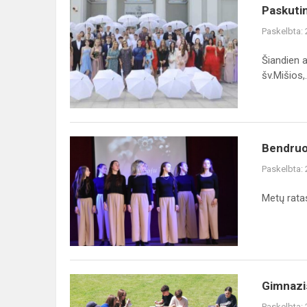
Paskutinis
Paskutin
skambutis
Paskelbta:
nuskambėjo
81-
Šiandien a
ajai
šv.Mišios,.
gimnazijos
abiturie...
Bendruomenės
Bendruo
apdovanojimų
Paskelbta:
koncertas
„Dėkoju
Metų ratas
Tau…”
Gimnazistų
Gimnazis
stovykla
Paskelbta: