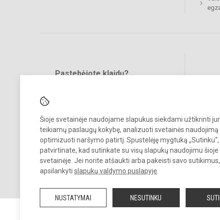
egz
Pastebėjote klaidų?
Bend
Turite pasiūlymų?
RAŠYKITE
Šioje svetainėje naudojame slapukus siekdami užtikrinti j
teikiamų paslaugų kokybę, analizuoti svetainės naudojimą 
optimizuoti naršymo patirtį. Spustelėję mygtuką „Sutinku“,
patvirtinate, kad sutinkate su visų slapukų naudojimu šioje
svetainėje. Jei norite atšaukti arba pakeisti savo sutikimu
© 2023. Ukmergės Jono Basanavičiaus gimnazija. Visos teisės saug
apsilankyti
slapukų valdymo puslapyje
.
Kopijuoti turinį be raštiško gimnazijos sutikimo griežtai draudžiama.
NUSTATYMAI
NESUTINKU
SUT