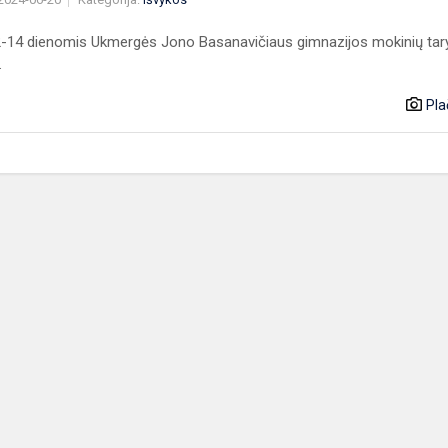
12-14 dienomis Ukmergės Jono Basanavičiaus gimnazijos mokinių ta
.
Pla