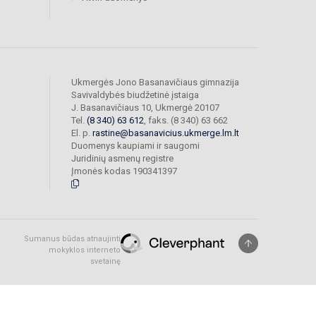
Ukmergės Jono Basanavičiaus gimnazija
Savivaldybės biudžetinė įstaiga
J. Basanavičiaus 10, Ukmergė 20107
Tel.
(8 340) 63 612
, faks. (8 340) 63 662
El. p.
rastine@basanavicius.ukmerge.lm.lt
Duomenys kaupiami ir saugomi
Juridinių asmenų registre
Įmonės kodas 190341397
Sumanus būdas atnaujinti
mokyklos interneto
svetainę