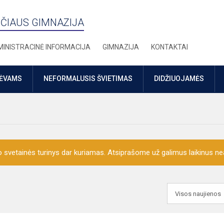
ČIAUS GIMNAZIJA
INISTRACINĖ INFORMACIJA
GIMNAZIJA
KONTAKTAI
TĖVAMS
NEFORMALUSIS ŠVIETIMAS
DIDŽIUOJAMĖS
o svetainės turinys dar kuriamas. Atsiprašome už galimus laikinus nea