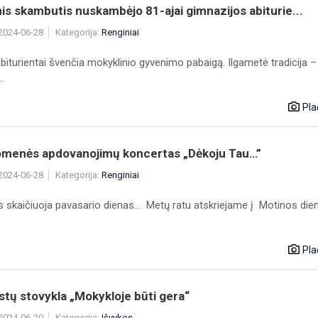
is skambutis nuskambėjo 81-ajai gimnazijos abiturie...
 2024-06-28
Kategorija:
Renginiai
biturientai švenčia mokyklinio gyvenimo pabaigą. Ilgametė tradicija –
..
Pla
menės apdovanojimų koncertas „Dėkoju Tau…”
 2024-06-28
Kategorija:
Renginiai
 skaičiuoja pavasario dienas... Metų ratu atskriejame į Motinos dien.
Pla
tų stovykla „Mokykloje būti gera“
 2024-06-20
Kategorija:
Išvykos