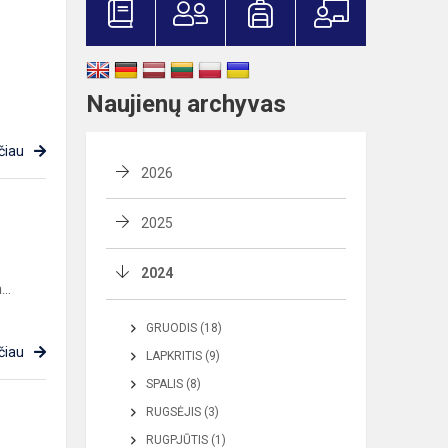
Naujienų archyvas
čiau
2026
2025
2024
..
GRUODIS (18)
čiau
LAPKRITIS (9)
SPALIS (8)
RUGSĖJIS (3)
RUGPJŪTIS (1)