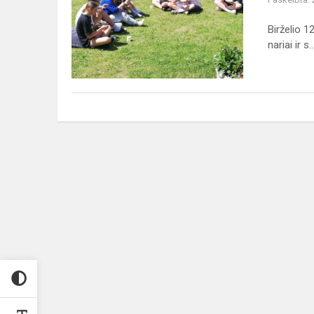
„Mokykloje
būti
Birželio 
gera“
nariai ir s..