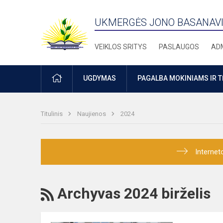
UKMERGĖS JONO BASANAVI
VEIKLOS SRITYS
PASLAUGOS
ADM
PRADŽIA
UGDYMAS
PAGALBA MOKINIAMS IR 
Titulinis
Naujienos
2024
Internet
RSS
Archyvas 2024 birželis