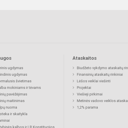
augos
Ataskaitos
rinis ugdymas
Biudžeto vykdymo ataskaitų rin
indinis ugdymas
Finansinių ataskaitų rinkiniai
rmalusis švietimas
Lėšos veiklai viešinti
lba mokiniams ir tėvams
Projektai
nių pavėžėjimas
Viešieji pirkimai
nių maitinimas
Metinės vadovo veiklos ataska
alpų nuoma
1,2% parama
ioteka ir skaitykla
aminai
tybinės kalbos ir LR Konstitucijos