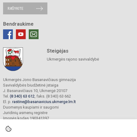
RAŠYKITE
Bendraukime
Steigėjas
Ukmergės rajono savivaldybė
Ukmergės Jono Basanavičiaus gimnazija
Savivaldybės biudžetinė įstaiga
J. Basanavičiaus 10, Ukmergė 20107
Tel.
(8 340) 63 612
, faks. (8 340) 63 662
El. p.
rastine@basanavicius.ukmerge.lm.lt
Duomenys kaupiami ir saugomi
Juridinių asmenų registre
Įmonės kodas 190341397