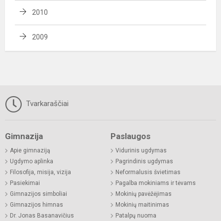
2010
2009
Tvarkaraščiai
Gimnazija
Paslaugos
Apie gimnaziją
Vidurinis ugdymas
Ugdymo aplinka
Pagrindinis ugdymas
Filosofija, misija, vizija
Neformalusis švietimas
Pasiekimai
Pagalba mokiniams ir tėvams
Gimnazijos simboliai
Mokinių pavėžėjimas
Gimnazijos himnas
Mokinių maitinimas
Dr. Jonas Basanavičius
Patalpų nuoma