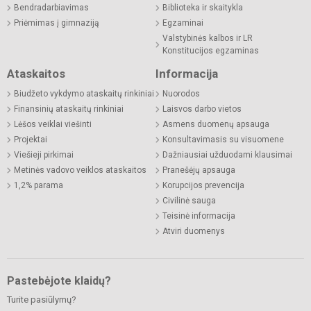
Bendradarbiavimas
Biblioteka ir skaitykla
Priėmimas į gimnaziją
Egzaminai
Valstybinės kalbos ir LR
Konstitucijos egzaminas
Ataskaitos
Informacija
Biudžeto vykdymo ataskaitų rinkiniai
Nuorodos
Finansinių ataskaitų rinkiniai
Laisvos darbo vietos
Lėšos veiklai viešinti
Asmens duomenų apsauga
Projektai
Konsultavimasis su visuomene
Viešieji pirkimai
Dažniausiai užduodami klausimai
Metinės vadovo veiklos ataskaitos
Pranešėjų apsauga
1,2% parama
Korupcijos prevencija
Civilinė sauga
Teisinė informacija
Atviri duomenys
Pastebėjote klaidų?
Turite pasiūlymų?