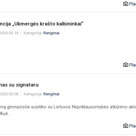
Pla
cija „Ukmergės krašto kalbininkai“
 2026-03-16
Kategorija:
Renginiai
Pla
mas su signataru
 2026-03-06
Kategorija:
Renginiai
eną gimnazistai susitiko su Lietuvos Nepriklausomybės atkūrimo akt
Aud...
Pla