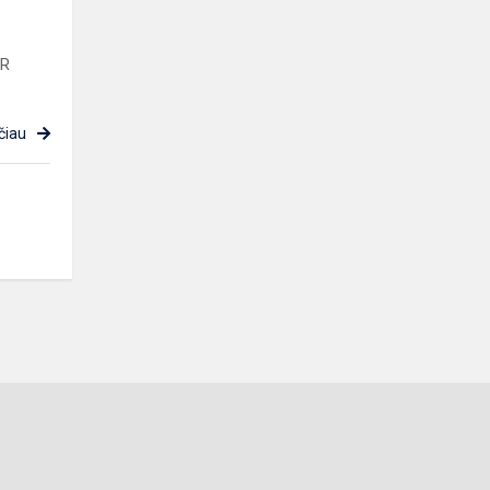
LR
čiau