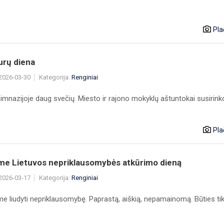
Pla
urų diena
 2026-03-30
Kategorija:
Renginiai
imnazijoje daug svečių. Miesto ir rajono mokyklų aštuntokai susirinko
Pla
me Lietuvos nepriklausomybės atkūrimo dieną
 2026-03-17
Kategorija:
Renginiai
me liudyti nepriklausomybę. Paprastą, aiškią, nepamainomą. Būties t