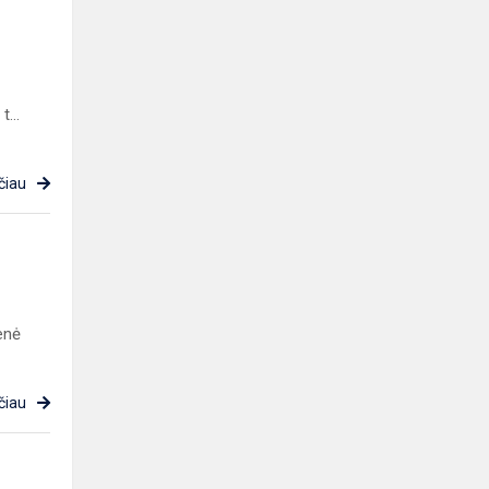
...
čiau
enė
čiau