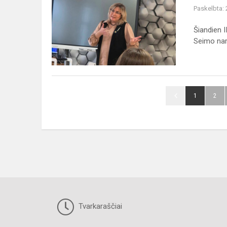
su
Paskelbta:
Seimo
nare
Šiandien I
Seimo nar.
1
2
Tvarkaraščiai