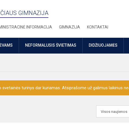
ČIAUS GIMNAZIJA
INISTRACINĖ INFORMACIJA
GIMNAZIJA
KONTAKTAI
TĖVAMS
NEFORMALUSIS ŠVIETIMAS
DIDŽIUOJAMĖS
o svetainės turinys dar kuriamas. Atsiprašome už galimus laikinus nea