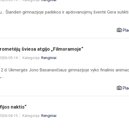
... Šiandien gimnazijoje padėkos ir apdovanojimų šventė Gera sutikti 
Pla
prometėjų šviesa atgijo „Filmoramoje“
 2026-05-14
Kategorija:
Renginiai
2 d. Ukmergės Jono Basanavičiaus gimnazijoje vyko finalinis animac
...
Pla
ijos naktis“
 2026-04-15
Kategorija:
Renginiai