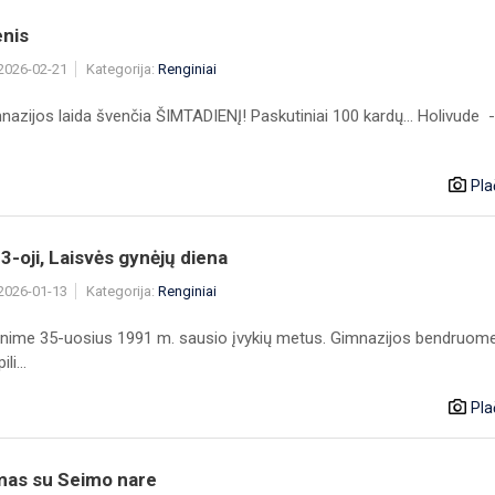
enis
 2026-02-21
Kategorija:
Renginiai
mnazijos laida švenčia ŠIMTADIENĮ! Paskutiniai 100 kardų... Holivude - t
Pla
3-oji, Laisvės gynėjų diena
 2026-01-13
Kategorija:
Renginiai
nime 35-uosius 1991 m. sausio įvykių metus. Gimnazijos bendruom
li...
Pla
imas su Seimo nare