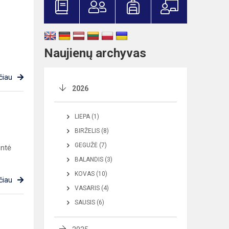
Naujienų archyvas
čiau
2026
LIEPA (1)
BIRŽELIS (8)
GEGUŽĖ (7)
entė
BALANDIS (3)
KOVAS (10)
čiau
VASARIS (4)
SAUSIS (6)