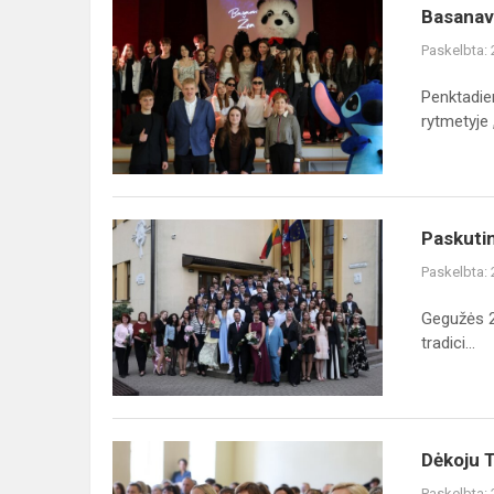
Basanavičiaus
Basanav
žvaigždės
Paskelbta:
Penktadie
rytmetyje 
Paskutinis
Paskuti
skambutis
Paskelbta:
Gegužės 2
tradici...
Dėkoju
Dėkoju T
Tau...
Paskelbta: