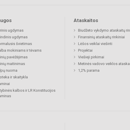
augos
Ataskaitos
rinis ugdymas
Biudžeto vykdymo ataskaitų rin
indinis ugdymas
Finansinių ataskaitų rinkiniai
rmalusis švietimas
Lėšos veiklai viešinti
lba mokiniams ir tėvams
Projektai
nių pavėžėjimas
Viešieji pirkimai
nių maitinimas
Metinės vadovo veiklos ataska
alpų nuoma
1,2% parama
ioteka ir skaitykla
aminai
tybinės kalbos ir LR Konstitucijos
aminas