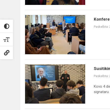
Konferencija
Konferen
„Ukmergės
Paskelbta:
krašto
kalbininkai“
Susitikimas
Susitiki
su
Paskelbta:
signataru
Kovo 4 di
signataru 