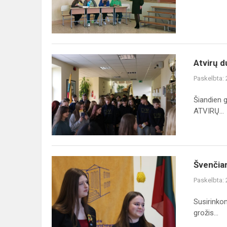
Atvirų
Atvirų d
durų
Paskelbta:
diena
Šiandien g
ATVIRŲ...
Švenčiame
Švenčia
Lietuvos
Paskelbta:
nepriklausomybės
atkūrimo
Susirinko
dieną
grožis...