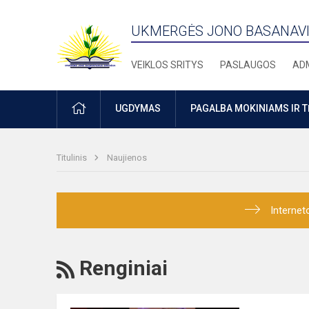
UKMERGĖS JONO BASANAVI
VEIKLOS SRITYS
PASLAUGOS
ADM
PRADŽIA
UGDYMAS
PAGALBA MOKINIAMS IR 
Titulinis
Naujienos
Internet
RSS
Renginiai