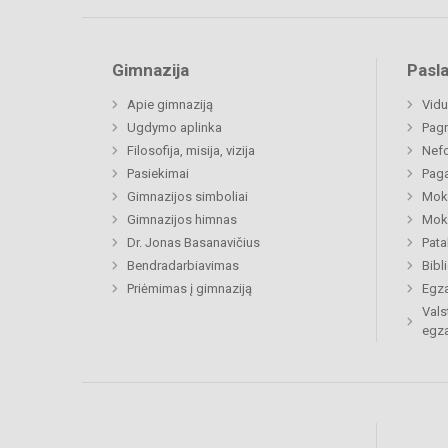
Gimnazija
Pasl
Apie gimnaziją
Vidu
Ugdymo aplinka
Pagr
Filosofija, misija, vizija
Nefo
Pasiekimai
Paga
Gimnazijos simboliai
Moki
Gimnazijos himnas
Moki
Dr. Jonas Basanavičius
Pat
Bendradarbiavimas
Bibl
Priėmimas į gimnaziją
Egz
Vals
egz