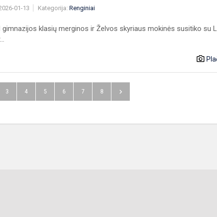
 2026-01-13
Kategorija:
Renginiai
I gimnazijos klasių merginos ir Želvos skyriaus mokinės susitiko su 
..
Pla
3
4
5
6
7
8