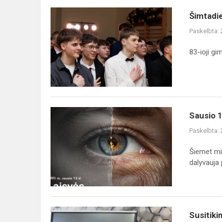
Šimtadienis
Šimtadi
Paskelbta:
83-ioji gi
Sausio
Sausio 1
13-
Paskelbta:
oji,
Laisvės
Šiemet mi
gynėjų
dalyvauja pi
diena
Susitikimas
Susitik