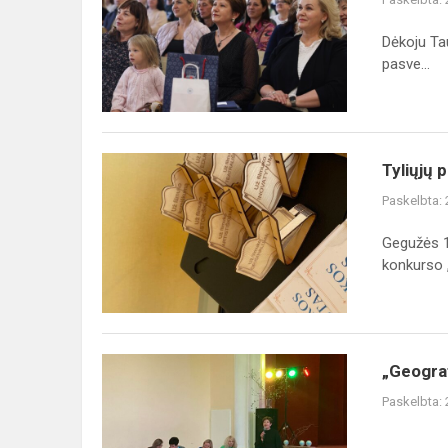
Dėkoju Tau
pasve...
Tyliųjų
Tyliųjų 
prometėjų
Paskelbta:
šviesa
atgijo
Gegužės 1
„Filmoramoje“
konkurso „
„Geografijos
„Geograf
naktis“
Paskelbta: