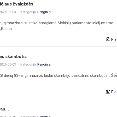
ičiaus žvaigždės
 2026-06-03
Kategorija:
Renginiai
nį gimnazistai susitiko smagiame Mokinių parlamento inicijuotame
„Basan...
Pla
nis skambutis
 2026-06-03
Kategorija:
Renginiai
8 dieną 83-jai gimnazijos laidai skambėjo paskutinis skambutis... Šv
Pla
au...
 2026-05-19
Kategorija:
Renginiai