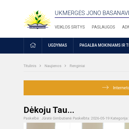
UKMERGĖS JONO BASANAVI
VEIKLOS SRITYS
PASLAUGOS
ADM
PRADŽIA
UGDYMAS
PAGALBA MOKINIAMS IR 
Titulinis
Naujienos
Renginiai
Internet
Dėkoju Tau...
Paskelbė : Jūratė Gimbutienė
Paskelbta: 2026-05-19
Kategorija