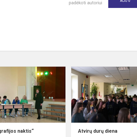
0
AČIŪ
padėkoti autoriui
„Geografijos
naktis“
e“
rafijos naktis“
Atvirų durų diena