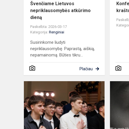
Švenčiame Lietuvos
Konfe
nepriklausomybės atkūrimo
krašt
dieną
Paskelb
Kategor
Paskelbta: 2026-03-17
Kategorija:
Renginiai
Susirinkome liudyti
nepriklausomybę. Paprastą, aiškią,
nepamainomą. Būties tikru...
Plačiau
Šimtadienis