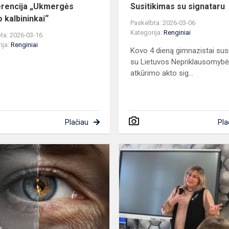
rencija „Ukmergės
Susitikimas su signataru
o kalbininkai“
Paskelbta: 2026-03-06
Kategorija:
Renginiai
ta: 2026-03-16
ija:
Renginiai
Kovo 4 dieną gimnazistai susi
su Lietuvos Nepriklausomyb
atkūrimo akto sig...
Plačiau
Pla
Sausio
13-
oji,
Laisvės
gynėjų
diena