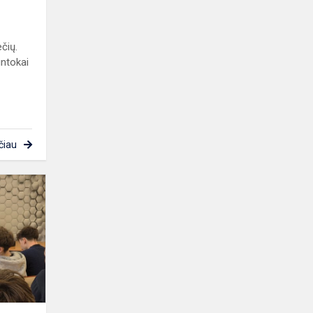
čių.
untokai
čiau
Susitikimas
su
signataru