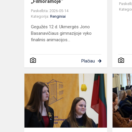
„Filmoramoje“
Paskelb
Kategor
Paskelbta: 2026-05-14
Kategorija:
Renginiai
Gegužės 12 d. Ukmergės Jono
Basanavičiaus gimnazijoje vyko
finalinis animacijos...
Plačiau
Švenčiame
Lietuvos
nepriklaus
atkūrimo
dieną