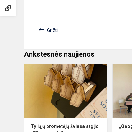
Grįžti
Ankstesnės naujienos
Tyliųjų
prometėjų
šviesa
atgijo
„Filmoramoj
Tyliųjų prometėjų šviesa atgijo
„Geog