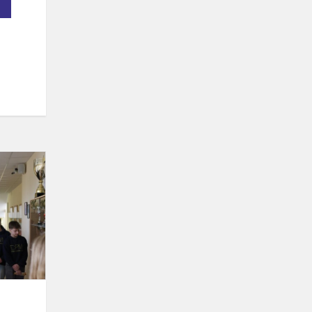
Atvirų
durų
diena