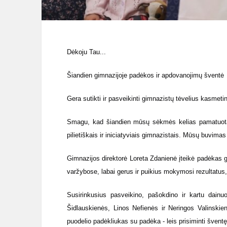
Dėkoju Tau...
Šiandien gimnazijoje padėkos ir apdovanojimų šventė
Gera sutikti ir pasveikinti gimnazistų tėvelius kasmeti
Smagu, kad šiandien mūsų sėkmės kelias pamatuotas
pilietiškais ir iniciatyviais gimnazistais. Mūsų buvimas
Gimnazijos direktorė Loreta Zdanienė įteikė padėkas
varžybose, labai gerus ir puikius mokymosi rezultatus
Susirinkusius pasveikino, pašokdino ir kartu dainu
Šidlauskienės, Linos Nefienės ir Neringos Valinski
puodelio padėkliukas su padėka - leis prisiminti šventę 