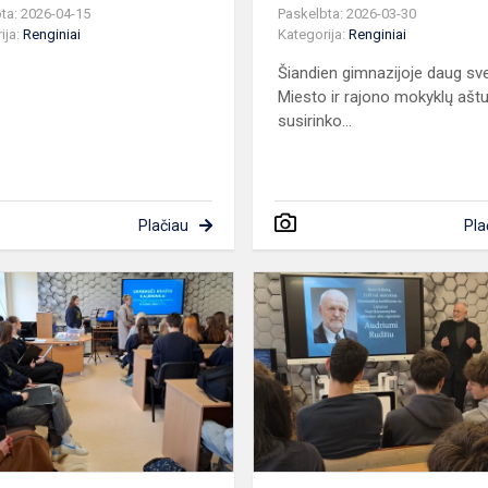
ta: 2026-04-15
Paskelbta: 2026-03-30
ija:
Renginiai
Kategorija:
Renginiai
Šiandien gimnazijoje daug sve
Miesto ir rajono mokyklų ašt
susirinko...
Plačiau
Pla
Konferencija
„Ukmergės
omybės
krašto
kalbininkai“