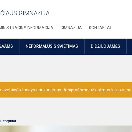
ČIAUS GIMNAZIJA
INISTRACINĖ INFORMACIJA
GIMNAZIJA
KONTAKTAI
TĖVAMS
NEFORMALUSIS ŠVIETIMAS
DIDŽIUOJAMĖS
o svetainės turinys dar kuriamas. Atsiprašome už galimus laikinus nea
:
Renginiai