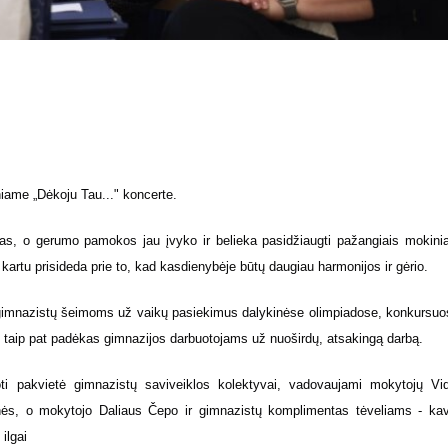
niame „Dėkoju Tau..." koncerte.
, o gerumo pamokos jau įvyko ir belieka pasidžiaugti pažangiais mokinia
 kartu prisideda prie to, kad kasdienybėje būtų daugiau harmonijos ir gėrio.
 gimnazistų šeimoms už vaikų pasiekimus dalykinėse olimpiadose, konkursuo
, taip pat padėkas gimnazijos darbuotojams už nuoširdų, atsakingą darbą.
oti pakvietė gimnazistų saviveiklos kolektyvai, vadovaujami mokytojų Vi
enės, o mokytojo Daliaus Čepo ir gimnazistų komplimentas tėveliams - ka
ilgai