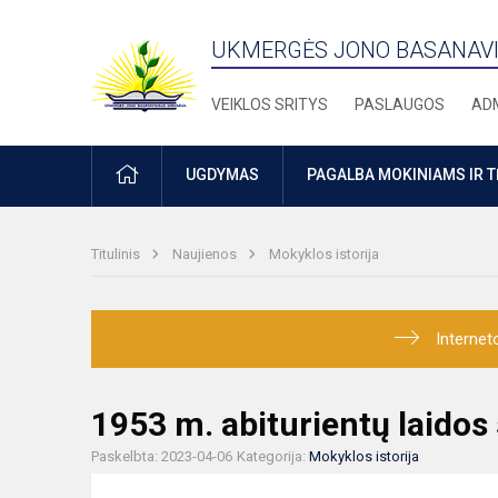
UKMERGĖS JONO BASANAVI
VEIKLOS SRITYS
PASLAUGOS
ADM
PRADŽIA
UGDYMAS
PAGALBA MOKINIAMS IR 
Titulinis
Naujienos
Mokyklos istorija
Internet
1953 m. abiturientų laidos
Paskelbta: 2023-04-06
Kategorija:
Mokyklos istorija