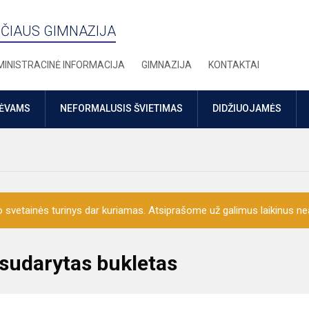
ČIAUS GIMNAZIJA
INISTRACINĖ INFORMACIJA
GIMNAZIJA
KONTAKTAI
TĖVAMS
NEFORMALUSIS ŠVIETIMAS
DIDŽIUOJAMĖS
o svetainės turinys dar kuriamas. Atsiprašome už galimus laikinus nea
 sudarytas bukletas