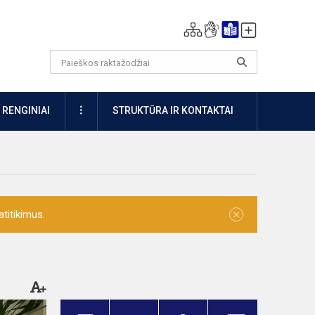
DAUGIAU
RENGINIAI
STRUKTŪRA IR KONTAKTAI
×
titikimus.