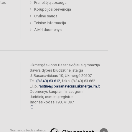
itos
Pranešėjų apsauga
Korupcijos prevencija
Civilinė sauga
Teisinė informacija
Atviri duomenys
Ukmergės Jono Basanavičiaus gimnazija
Savivaldybės biudžetinė įstaiga
J. Basanavičiaus 10, Ukmergė 20107
Tel.
(8 340) 63 612
, faks. (8 340) 63 662
El. p.
rastine@basanavicius.ukmerge.lm.lt
Duomenys kaupiami ir saugomi
Juridinių asmenų registre
Įmonės kodas 190341397
Sumanus būdas atnaujinti