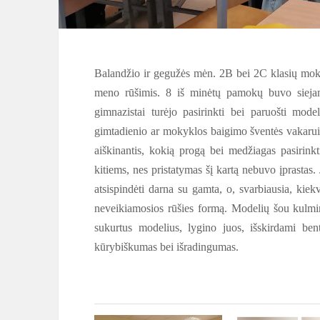
Balandžio ir gegužės mėn. 2B bei 2C klasių mok
meno rūšimis. 8 iš minėtų pamokų buvo siejam
gimnazistai turėjo pasirinkti bei paruošti mod
gimtadienio ar mokyklos baigimo šventės vakarui,
aiškinantis, kokią progą bei medžiagas pasirinkti
kitiems, nes pristatymas šį kartą nebuvo įprastas.
atsispindėti darna su gamta, o, svarbiausia, kiek
neveikiamosios rūšies formą. Modelių šou kulmin
sukurtus modelius, lygino juos, išskirdami b
kūrybiškumas bei išradingumas.