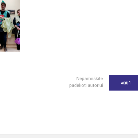
Nepamirškite
1
AČIŪ
padėkoti autoriui