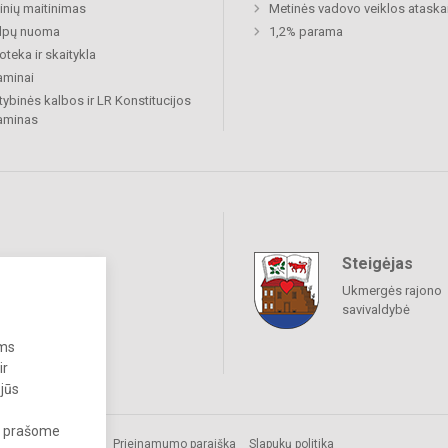
nių maitinimas
Metinės vadovo veiklos ataska
alpų nuoma
1,2% parama
ioteka ir skaitykla
aminai
tybinės kalbos ir LR Konstitucijos
aminas
Steigėjas
raukime
Ukmergės rajono
savivaldybė
ums
ir
 jūs
s, prašome
omos.
Prieinamumo paraiška
Slapukų politika