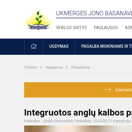
UKMERGĖS JONO BASANAVI
VEIKLOS SRITYS
PASLAUGOS
ADM
PRADŽIA
UGDYMAS
PAGALBA MOKINIAMS IR 
Titulinis
Naujienos
Pranešimai
Internet
Integruotos anglų kalbos
Paskelbė : Jūratė Gimbutienė
Paskelbta: 2024-05-21
Kategorija