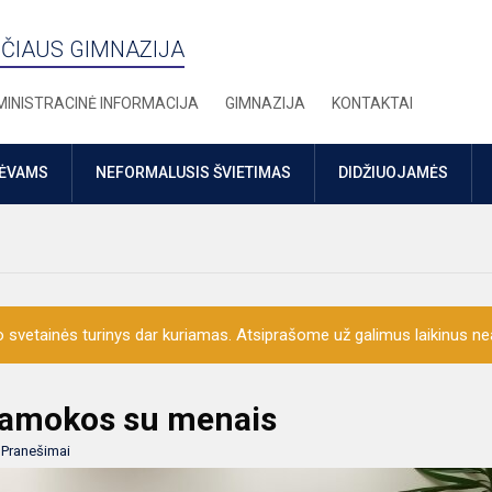
ČIAUS GIMNAZIJA
INISTRACINĖ INFORMACIJA
GIMNAZIJA
KONTAKTAI
TĖVAMS
NEFORMALUSIS ŠVIETIMAS
DIDŽIUOJAMĖS
o svetainės turinys dar kuriamas. Atsiprašome už galimus laikinus nea
 pamokos su menais
:
Pranešimai