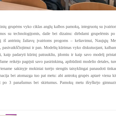
inių grupėms vyko ciklas anglų kalbos pamokų, integruotų su įvairio
os su technologijomis, daile bei dizainu: dirbdami grupelėmis po
elį iš antrinių žaliavų įvairioms progoms – keliavimui, Naujųjų Me
 pasivaikščiojimui ir pan. Modelių kūrimas vyko diskutuojant, kalbant
, kaip padaryti kūrinį patraukliu, įdomiu ir kaip savo modelį pristat
 Jame reikėjo pagrįsti savo pasirinkimą, apibūdinti modelio detales, tur
viename sakinyje mokiniai turėjo stengtis taisyklingai panaudoti tink
acija bei atomazga tuo pat metu: abi antrokų grupės aptarė viena ki
ent po 3 panašumus bei skirtumus. Pamokų metu išryškėjo gimnazi