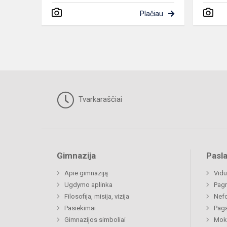
Plačiau
Tvarkaraščiai
Gimnazija
Pasl
Apie gimnaziją
Vidu
Ugdymo aplinka
Pagr
Filosofija, misija, vizija
Nefo
Pasiekimai
Paga
Gimnazijos simboliai
Moki