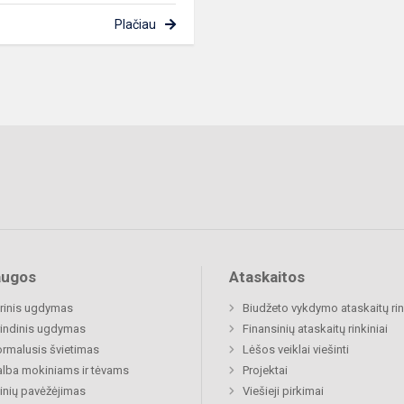
Plačiau
augos
Ataskaitos
rinis ugdymas
Biudžeto vykdymo ataskaitų rin
indinis ugdymas
Finansinių ataskaitų rinkiniai
rmalusis švietimas
Lėšos veiklai viešinti
lba mokiniams ir tėvams
Projektai
nių pavėžėjimas
Viešieji pirkimai