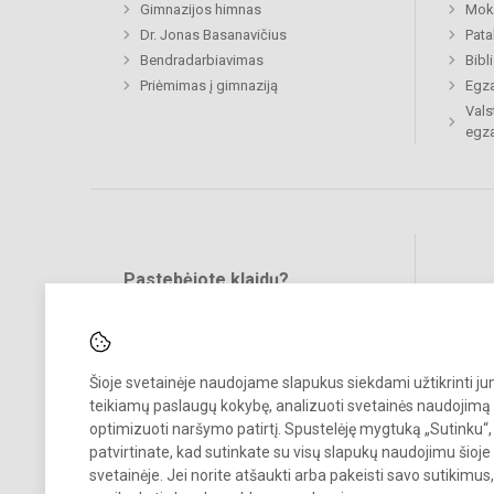
Gimnazijos himnas
Moki
Dr. Jonas Basanavičius
Pat
Bendradarbiavimas
Bibl
Priėmimas į gimnaziją
Egz
Vals
egz
Pastebėjote klaidų?
Bend
Turite pasiūlymų?
RAŠYKITE
Šioje svetainėje naudojame slapukus siekdami užtikrinti j
teikiamų paslaugų kokybę, analizuoti svetainės naudojimą 
optimizuoti naršymo patirtį. Spustelėję mygtuką „Sutinku“,
patvirtinate, kad sutinkate su visų slapukų naudojimu šioje
svetainėje. Jei norite atšaukti arba pakeisti savo sutikimu
© 2023. Ukmergės Jono Basanavičiaus gimnazija. Visos teisės saug