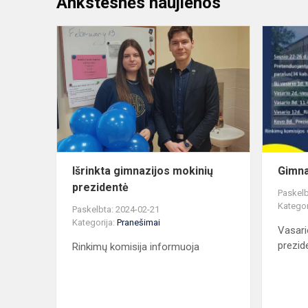
Ankstesnės naujienos
Išrinkta
gimnazijos
mokinių
prezidentė
Išrinkta gimnazijos mokinių
Gimna
prezidentė
Paskelb
Kategor
Paskelbta: 2024-02-21
Kategorija:
Pranešimai
Vasari
prezid
Rinkimų komisija informuoja