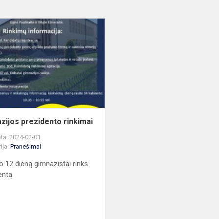
Gimnazijos
prezidento
rinkimai
zijos prezidento rinkimai
ta: 2024-02-01
ija:
Pranešimai
o 12 dieną gimnazistai rinks
entą