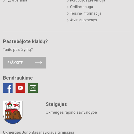
1,2% parama
Korupcijos prevencija
Civilinė sauga
Teisinė informacija
Atviri duomenys
Pastebėjote klaidų?
Turite pasiūlymų?
RAŠYKITE
Bendraukime
Steigėjas
Ukmergės rajono savivaldybė
Ukmergės Jono Basanavičiaus gimnazija