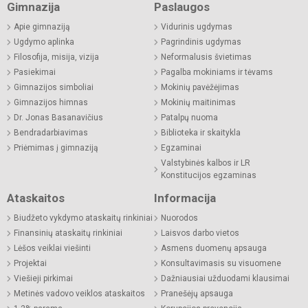
Gimnazija
Paslaugos
Apie gimnaziją
Vidurinis ugdymas
Ugdymo aplinka
Pagrindinis ugdymas
Filosofija, misija, vizija
Neformalusis švietimas
Pasiekimai
Pagalba mokiniams ir tėvams
Gimnazijos simboliai
Mokinių pavėžėjimas
Gimnazijos himnas
Mokinių maitinimas
Dr. Jonas Basanavičius
Patalpų nuoma
Bendradarbiavimas
Biblioteka ir skaitykla
Priėmimas į gimnaziją
Egzaminai
Valstybinės kalbos ir LR
Konstitucijos egzaminas
Ataskaitos
Informacija
Biudžeto vykdymo ataskaitų rinkiniai
Nuorodos
Finansinių ataskaitų rinkiniai
Laisvos darbo vietos
Lėšos veiklai viešinti
Asmens duomenų apsauga
Projektai
Konsultavimasis su visuomene
Viešieji pirkimai
Dažniausiai užduodami klausimai
Metinės vadovo veiklos ataskaitos
Pranešėjų apsauga