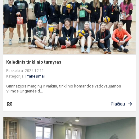
Kalėdinis tinklinio turnyras
Paskelbta: 2024-12-11
Kategorija:
Pranešimai
Gimnazijos merginų ir vaikinų tinklinio komandos vadovaujamos
Vilmos Grigienės d...
Plačiau
K
p
g