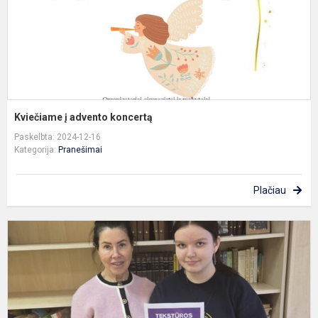
Kviečiame į advento koncertą
Paskelbta: 2024-12-16
Kategorija:
Pranešimai
Plačiau
K
„