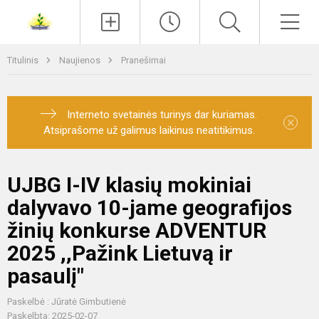
Paieška
Men
Titulinis
Naujienos
Pranešimai
Interneto svetainės turinys dar kuriamas.
×
Atsiprašome už galimus laikinus neatitikimus.
UJBG I-IV klasių mokiniai
dalyvavo 10-jame geografijos
žinių konkurse ADVENTUR
2025 ,,Pažink Lietuvą ir
pasaulį"
Paskelbė : Jūratė Gimbutienė
Paskelbta: 2025-02-07