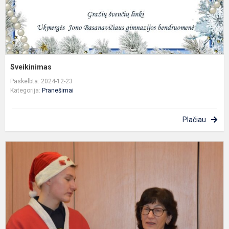
Sveikinimas
Paskelbta: 2024-12-23
Kategorija:
Pranešimai
Plačiau
s
s
š