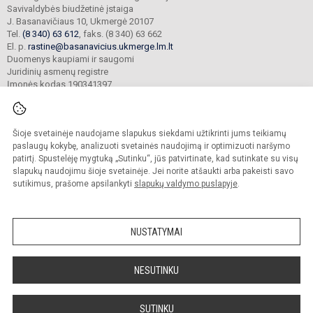
Savivaldybės biudžetinė įstaiga
J. Basanavičiaus 10, Ukmergė 20107
Tel.
(8 340) 63 612
, faks. (8 340) 63 662
El. p.
rastine@basanavicius.ukmerge.lm.lt
Duomenys kaupiami ir saugomi
Juridinių asmenų registre
Įmonės kodas 190341397
Šioje svetainėje naudojame slapukus siekdami užtikrinti jums teikiamų
© 2023. Ukmergės Jono Basanavičiaus gimnazija. Visos teisės saugomos.
Kopijuoti turinį be raštiško gimnazijos sutikimo griežtai draudžiama.
paslaugų kokybę, analizuoti svetainės naudojimą ir optimizuoti naršymo
patirtį. Spustelėję mygtuką „Sutinku“, jūs patvirtinate, kad sutinkate su visų
Prieinamumo paraiška
Slapukų politika
slapukų naudojimu šioje svetainėje. Jei norite atšaukti arba pakeisti savo
sutikimus, prašome apsilankyti
slapukų valdymo puslapyje
.
Sumanus būdas atnaujinti
mokyklos interneto
svetainę
NUSTATYMAI
NESUTINKU
SUTINKU