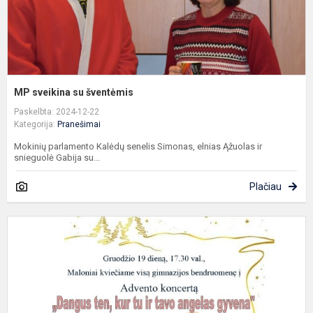
MP sveikina su šventėmis
Paskelbta: 2024-12-22
Kategorija:
Pranešimai
Mokinių parlamento Kalėdų senelis Simonas, elnias Ąžuolas ir
snieguolė Gabija su...
Plačiau
K
į
a
k