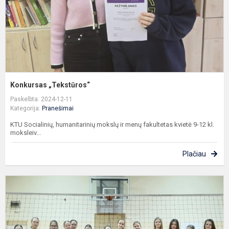
Konkursas „Tekstūros“
Paskelbta: 2024-12-11
Kategorija:
Pranešimai
KTU Socialinių, humanitarinių mokslų ir menų fakultetas kvietė 9-12 kl.
moksleiv...
Plačiau
K
t
t