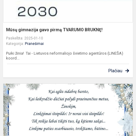
Mūsų gimnazija gavo pirmą TVARUMO BRUKNĘ!
Paskelbta: 2025-01-10
Kategorija:
Pranešimai
Puiki žinia! Tai - Lietuvos neformaliojo švietimo agentūros (LINEŠA)
koord...
Plačiau
S