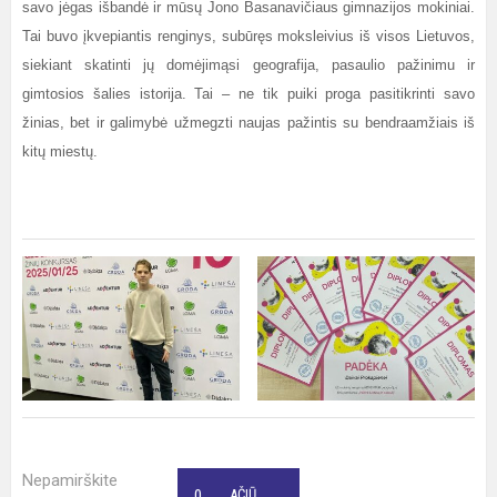
savo jėgas išbandė ir mūsų Jono Basanavičiaus gimnazijos mokiniai.
Tai buvo įkvepiantis renginys, subūręs moksleivius iš visos Lietuvos,
siekiant skatinti jų domėjimąsi geografija, pasaulio pažinimu ir
gimtosios šalies istorija. Tai – ne tik puiki proga pasitikrinti savo
žinias, bet ir galimybė užmegzti naujas pažintis su bendraamžiais iš
kitų miestų.
Nepamirškite
0
AČIŪ