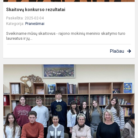
Skaitovų konkurso rezultatai
Paskelbta: 2025-02-04
Kategorija:
Pranešimai
Sveikiname mūsų skaitovus - rajono mokinių meninio skaitymo turo
laureatus ir jų...
Plačiau
S
k