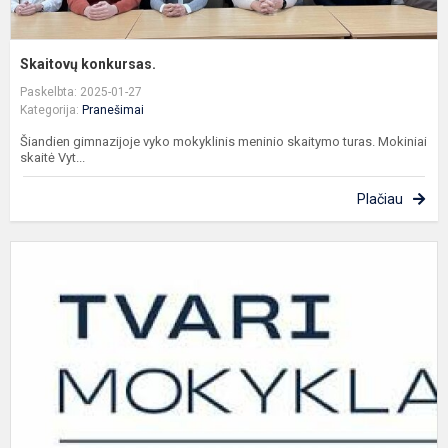
Skaitovų konkursas.
Paskelbta: 2025-01-27
Kategorija:
Pranešimai
Šiandien gimnazijoje vyko mokyklinis meninio skaitymo turas. Mokiniai
skaitė Vyt...
Plačiau
M
g
g
p
T
B