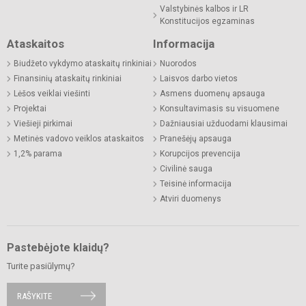
Valstybinės kalbos ir LR
Konstitucijos egzaminas
Ataskaitos
Informacija
Biudžeto vykdymo ataskaitų rinkiniai
Nuorodos
Finansinių ataskaitų rinkiniai
Laisvos darbo vietos
Lėšos veiklai viešinti
Asmens duomenų apsauga
Projektai
Konsultavimasis su visuomene
Viešieji pirkimai
Dažniausiai užduodami klausimai
Metinės vadovo veiklos ataskaitos
Pranešėjų apsauga
1,2% parama
Korupcijos prevencija
Civilinė sauga
Teisinė informacija
Atviri duomenys
Pastebėjote klaidų?
Turite pasiūlymų?
RAŠYKITE