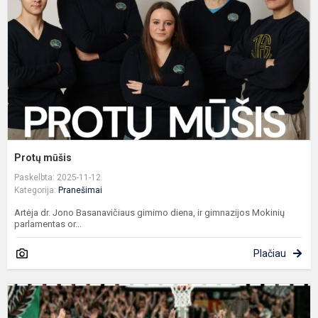
Protų mūšis
Paskelbta: 2025-11-12
Kategorija:
Pranešimai
Artėja dr. Jono Basanavičiaus gimimo diena, ir gimnazijos Mokinių
parlamentas or...
Plačiau
Ž
a