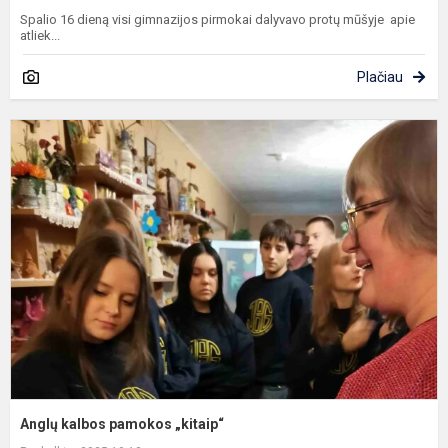
Spalio 16 dieną visi gimnazijos pirmokai dalyvavo protų mūšyje apie
atliek...
Plačiau
A
k
p
„
Anglų kalbos pamokos „kitaip“