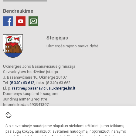
Bendraukime
Steigėjas
Ukmergės rajono savivaldybė
Ukmergės Jono Basanavičiaus gimnazija
Savivaldybės biudžetinė įstaiga
J. Basanavičiaus 10, Ukmergė 20107
Tel.
(8 340) 63 612
, faks. (8 340) 63 662
El. p.
rastine@basanavicius.ukmerge.lm.lt
Duomenys kaupiami ir saugomi
Juridinių asmenų registre
Įmonės kodas 190341397
Šioje svetainėje naudojame slapukus siekdami užtikrinti jums teikiamų
© 2023. Ukmergės Jono Basanavičiaus gimnazija. Visos teisės saugomos.
Kopijuoti turinį be raštiško gimnazijos sutikimo griežtai draudžiama.
paslaugų kokybę, analizuoti svetainės naudojimą ir optimizuoti naršymo