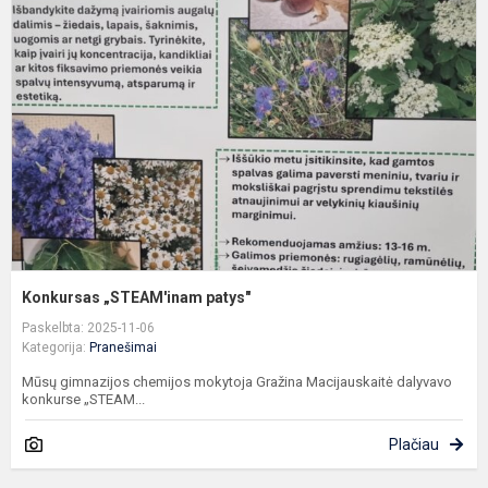
„
p
Konkursas „STEAM'inam patys"
Paskelbta: 2025-11-06
Kategorija:
Pranešimai
Mūsų gimnazijos chemijos mokytoja Gražina Macijauskaitė dalyvavo
konkurse „STEAM...
Plačiau