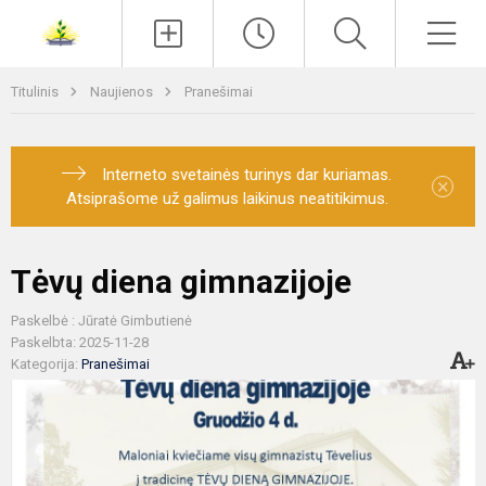
Paieška
Men
Titulinis
Naujienos
Pranešimai
Interneto svetainės turinys dar kuriamas.
×
Atsiprašome už galimus laikinus neatitikimus.
Tėvų diena gimnazijoje
Paskelbė : Jūratė Gimbutienė
Paskelbta: 2025-11-28
Kategorija:
Pranešimai