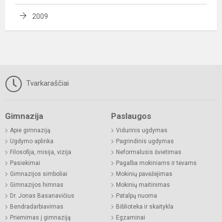
2009
Tvarkaraščiai
Gimnazija
Paslaugos
Apie gimnaziją
Vidurinis ugdymas
Ugdymo aplinka
Pagrindinis ugdymas
Filosofija, misija, vizija
Neformalusis švietimas
Pasiekimai
Pagalba mokiniams ir tėvams
Gimnazijos simboliai
Mokinių pavėžėjimas
Gimnazijos himnas
Mokinių maitinimas
Dr. Jonas Basanavičius
Patalpų nuoma
Bendradarbiavimas
Biblioteka ir skaitykla
Priėmimas į gimnaziją
Egzaminai