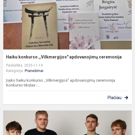
Haiku konkurso ,,Vilkmergijos" apdovanojimų ceremonija
Paskelbta: 2025-11-19
Kategorija:
Pranešimai
Įvyko haiku konkurso ,,Vilkmergijos" apdovanojimų ceremonija.
Konkurso tikslas -...
Plačiau
P
m