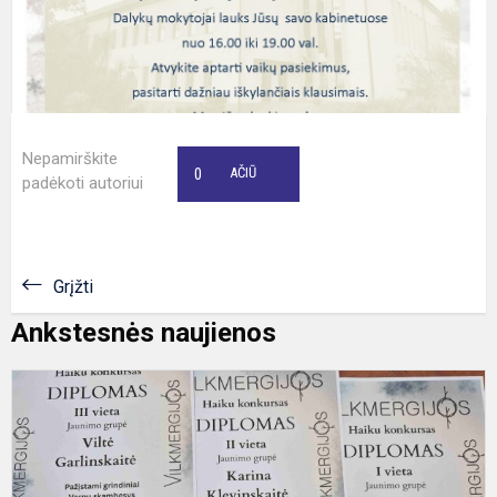
Nepamirškite
0
AČIŪ
padėkoti autoriui
Grįžti
Ankstesnės naujienos
H
k
,
a
c