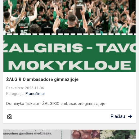
g
ŽALGIRIO ambasadorė gimnazijoje
Paskelbta: 2025-11-06
Kategorija:
Pranešimai
Dominyka Tiškaitė - ŽALGIRIO ambasadorė gimnazijoje
Plačiau
K