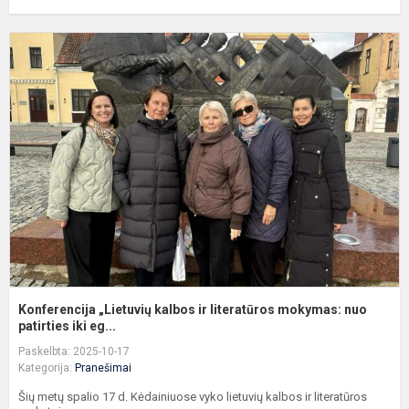
K
„
k
ir
l
m
n
Konferencija „Lietuvių kalbos ir literatūros mokymas: nuo
patirties iki eg...
Paskelbta: 2025-10-17
Kategorija:
Pranešimai
Šių metų spalio 17 d. Kėdainiuose vyko lietuvių kalbos ir literatūros