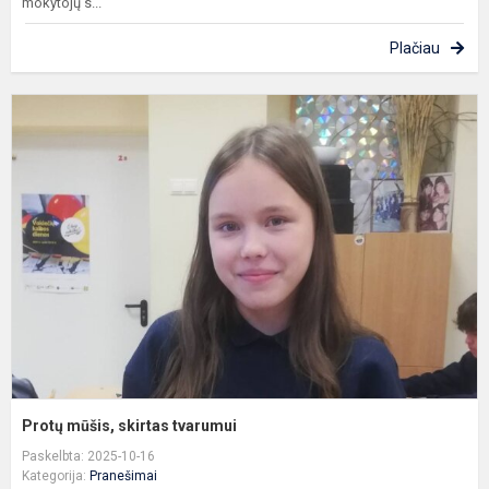
mokytojų s...
Plačiau
P
m
s
t
Protų mūšis, skirtas tvarumui
Paskelbta: 2025-10-16
Kategorija:
Pranešimai