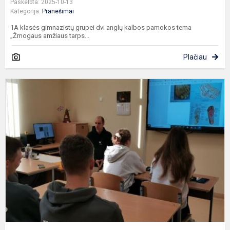
Paskelbta: 2025-10-13
Kategorija:
Pranešimai
1A klasės gimnazistų grupei dvi anglų kalbos pamokos tema
„Žmogaus amžiaus tarps...
Plačiau
A
k
p
„