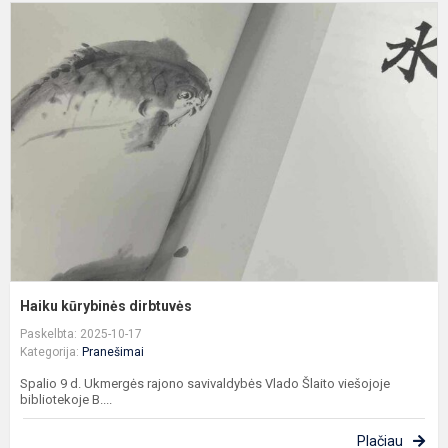
H
k
d
Haiku kūrybinės dirbtuvės
Paskelbta: 2025-10-17
Kategorija:
Pranešimai
Spalio 9 d. Ukmergės rajono savivaldybės Vlado Šlaito viešojoje
bibliotekoje B....
Plačiau