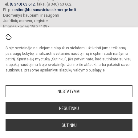
Tel.
(8 340) 63 612
, faks. (8 340) 63 662
El. p.
rastine@basanavicius.ukmerge.lm.lt
Duomenys kaupiami ir saugomi
Juridinių asmenų registre
Įmonės kodas 190341397
Šioje svetainėje naudojame slapukus siekdami užtikrinti jums teikiamų
© 2023. Ukmergės Jono Basanavičiaus gimnazija. Visos teisės saugomos.
Kopijuoti turinį be raštiško gimnazijos sutikimo griežtai draudžiama.
paslaugų kokybę, analizuoti svetainės naudojimą ir optimizuoti naršymo
patirtį. Spustelėję mygtuką „Sutinku“, jūs patvirtinate, kad sutinkate su visų
Prieinamumo paraiška
Slapukų politika
slapukų naudojimu šioje svetainėje. Jei norite atšaukti arba pakeisti savo
sutikimus, prašome apsilankyti
slapukų valdymo puslapyje
.
Sumanus būdas atnaujinti
mokyklos interneto
svetainę
NUSTATYMAI
NESUTINKU
SUTINKU