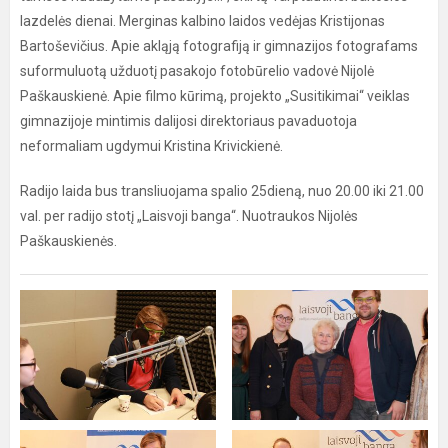
lazdelės dienai. Merginas kalbino laidos vedėjas Kristijonas
Bartoševičius. Apie akląją fotografiją ir gimnazijos fotografams
suformuluotą užduotį pasakojo fotobūrelio vadovė Nijolė
Paškauskienė. Apie filmo kūrimą, projekto „Susitikimai“ veiklas
gimnazijoje mintimis dalijosi direktoriaus pavaduotoja
neformaliam ugdymui Kristina Krivickienė.
Radijo laida bus transliuojama spalio 25dieną, nuo 20.00 iki 21.00
val. per radijo stotį „Laisvoji banga“. Nuotraukos Nijolės
Paškauskienės.