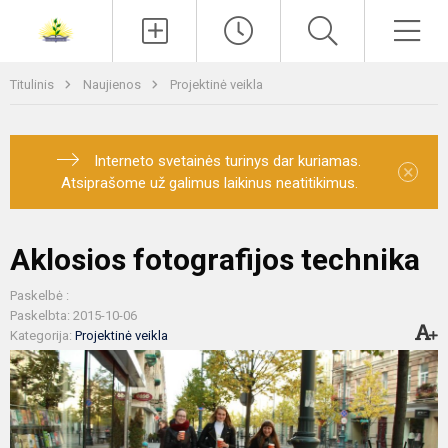
Paieška
Men
Titulinis
Naujienos
Projektinė veikla
Interneto svetainės turinys dar kuriamas.
×
Atsiprašome už galimus laikinus neatitikimus.
Aklosios fotografijos technika
Paskelbė :
Paskelbta: 2015-10-06
Kategorija:
Projektinė veikla