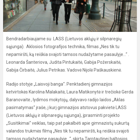
Bendradarbiaujame su LASS (Lietuvos aklųjų ir silpnaregių
sąjunga). Aklosios fotografijos technika, filmas „Nes tik tu
nepamiršti, ką reiškia svajoti tamsos nudažytame pasaulyje...“ .
Leonarda Šanteriova, Judita Pintukaitė, Gabija Požerskaitė,
Gabija Čirbaitė, Julius Petrikas. Vadovė Nijolė Paškauskienė.
Radijo stotyje „Laisvoji banga“. Penktadienį gimnazijos
ketvirtokės Karolina Malakaitė, Laura Matikonytė ir trečiokė Gerda
Baranovaitė , lydimos mokytojų, dalyvavo radijo laidos „Aklas
pasimatymas“ įraše, į kurį gimnazijos atstovus pakvietė LASS
(Lietuvos aklųjų ir silpnaregių sąjunga), įprasminti projekto
„Susitikimai“ veiklas, taip pat pakalbėti apie gimnazistų sukurtą
valandos trukmės filmą „Nes tik tu nepamiršti, ką reiškia svajoti
tamsos nudažytame pasaulyje...“, skirtą Tarptautinei baltosios