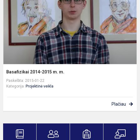
m
m
Basafizikai 2014-2015 m. m.
Paskelbta: 2015-01-22
Kategorija:
Projektinė veikla
Plačiau