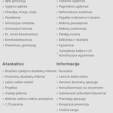
Apie gimnaziją
Vidurinis ugdymas
Ugdymo aplinka
Pagrindinis ugdymas
Filosofija, misija, vizija
Neformalusis švietimas
Pasiekimai
Pagalba mokiniams ir tėvams
Gimnazijos simboliai
Mokinių pavėžėjimas
Gimnazijos himnas
Mokinių maitinimas
Dr. Jonas Basanavičius
Patalpų nuoma
Bendradarbiavimas
Biblioteka ir skaitykla
Priėmimas į gimnaziją
Egzaminai
Valstybinės kalbos ir LR
Konstitucijos egzaminas
Ataskaitos
Informacija
Biudžeto vykdymo ataskaitų rinkiniai
Nuorodos
Finansinių ataskaitų rinkiniai
Laisvos darbo vietos
Lėšos veiklai viešinti
Asmens duomenų apsauga
Projektai
Konsultavimasis su visuomene
Viešieji pirkimai
Dažniausiai užduodami klausimai
Metinės vadovo veiklos ataskaitos
Pranešėjų apsauga
1,2% parama
Korupcijos prevencija
Civilinė sauga