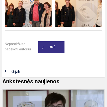
Nepamirškite
0
AČIŪ
padėkoti autoriui
Grįžti
Ankstesnės naujienos
B
2
2