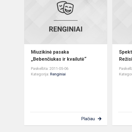
„Bebenčiuk
ir
kvailutė“
Miuzikinė pasaka
Spekt
„Bebenčiukas ir kvailutė“
Režis
Paskelbta: 2011-05-06
Paskelb
Kategorija:
Renginiai
Kategor
Plačiau