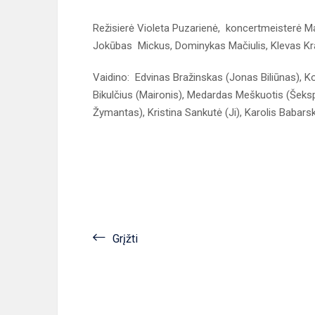
Režisierė Violeta Puzarienė, koncertmeisterė Mari
Jokūbas Mickus, Dominykas Mačiulis, Klevas Kr
Vaidino: Edvinas Bražinskas (Jonas Biliūnas), Kor
Bikulčius (Maironis), Medardas Meškuotis (Šeksp
Žymantas), Kristina Sankutė (Ji), Karolis Babars
Grįžti