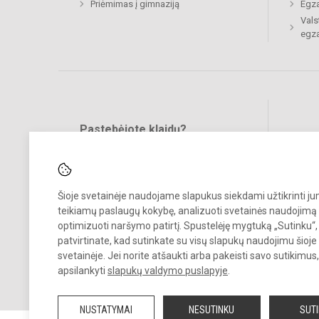
Priėmimas į gimnaziją
Egz
Vals
egz
Pastebėjote klaidų?
Bend
Turite pasiūlymų?
RAŠYKITE
Šioje svetainėje naudojame slapukus siekdami užtikrinti j
teikiamų paslaugų kokybę, analizuoti svetainės naudojimą 
optimizuoti naršymo patirtį. Spustelėję mygtuką „Sutinku“,
patvirtinate, kad sutinkate su visų slapukų naudojimu šioje
svetainėje. Jei norite atšaukti arba pakeisti savo sutikimu
© 2023. Ukmergės Jono Basanavičiaus gimnazija. Visos teisės saug
apsilankyti
slapukų valdymo puslapyje
.
Kopijuoti turinį be raštiško gimnazijos sutikimo griežtai draudžiama.
NUSTATYMAI
NESUTINKU
SUT