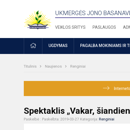
UKMERGĖS JONO BASANAVI
VEIKLOS SRITYS
PASLAUGOS
ADM
PRADŽIA
UGDYMAS
PAGALBA MOKINIAMS IR 
Titulinis
Naujienos
Renginiai
Internet
Spektaklis „Vakar, šiandien
Paskelbė :
Paskelbta: 2019-03-27
Kategorija:
Renginiai