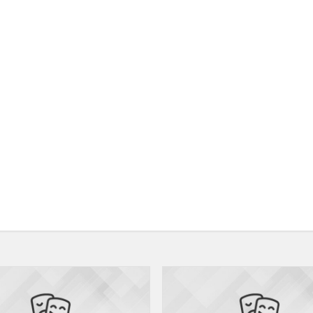
„Metų
būrelis“