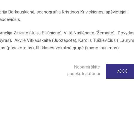
ja Barkauskienė, scenografija Kristinos Krivickienės, apšvietėjai :
aucevičius.
nelija Zinkutė (Julija Biliūnienė), Viltė Našlėnaitė (Žemaitė), Dovyda
yras), Akvilė Vitkauskaitė (Juozapota), Karolis Tuškevičius ( Lauryn
kas (pasakotojas), IIb klasės vokalinė grupė (kaimo jaunimas).
Nepamirškite
0
AČIŪ
padėkoti autoriui