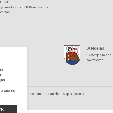
aminai
tybinės kalbos ir LR Konstitucijos
aminas
Steigėjas
raukime
Ukmergės rajono
savivaldybė
ums
ir
 jūs
s, prašome
omos.
Prieinamumo paraiška
Slapukų politika
INKU