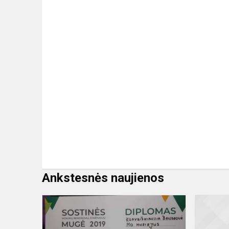
Ankstesnės naujienos
MMB
M-
BERS