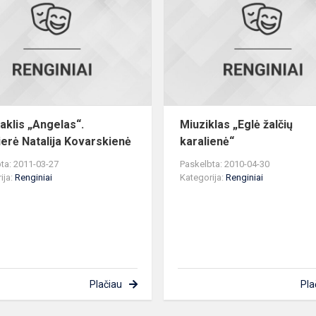
as
Režisierė
Natalija
Kovarskienė
aklis „Angelas“.
Miuziklas „Eglė žalčių
ierė Natalija Kovarskienė
karalienė“
ta: 2011-03-27
Paskelbta: 2010-04-30
ija:
Renginiai
Kategorija:
Renginiai
Plačiau
Pla