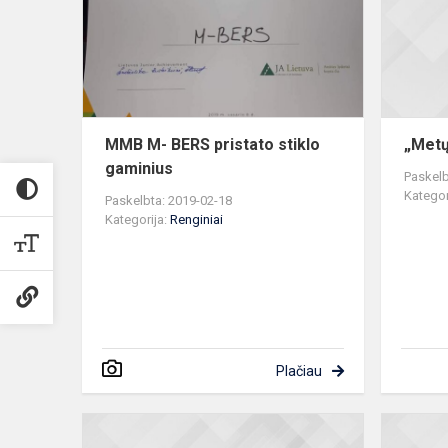
pristato
stiklo
gaminius
MMB M- BERS pristato stiklo
„Metų
gaminius
Paskelb
Kategor
Paskelbta: 2019-02-18
Kategorija:
Renginiai
Plačiau
Miuzikinė
pasaka