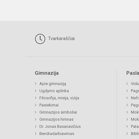
Tvarkaraščiai
Gimnazija
Pasl
Apie gimnaziją
Vidu
Ugdymo aplinka
Pagr
Filosofija, misija, vizija
Nefo
Pasiekimai
Paga
Gimnazijos simboliai
Moki
Gimnazijos himnas
Moki
Dr. Jonas Basanavičius
Pat
Bendradarbiavimas
Bibl