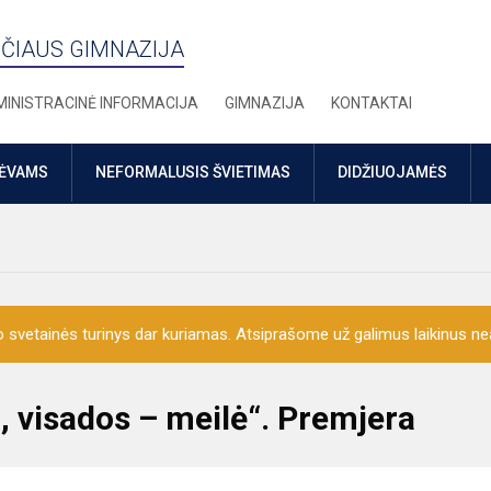
ČIAUS GIMNAZIJA
INISTRACINĖ INFORMACIJA
GIMNAZIJA
KONTAKTAI
TĖVAMS
NEFORMALUSIS ŠVIETIMAS
DIDŽIUOJAMĖS
o svetainės turinys dar kuriamas. Atsiprašome už galimus laikinus nea
, visados – meilė“. Premjera