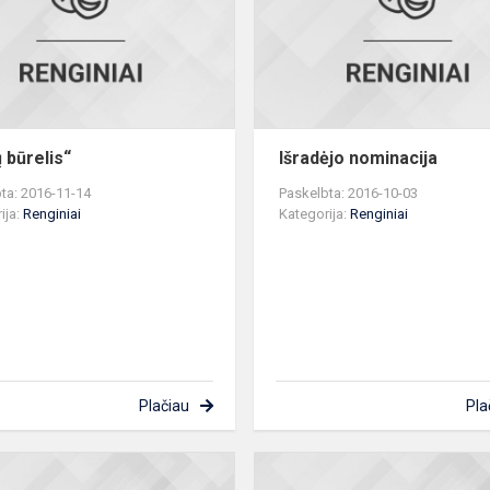
 būrelis“
Išradėjo nominacija
ta: 2016-11-14
Paskelbta: 2016-10-03
ija:
Renginiai
Kategorija:
Renginiai
Plačiau
Pla
Spektaklis
„Angelas“.