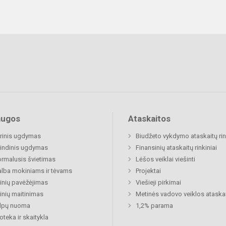
augos
Ataskaitos
rinis ugdymas
Biudžeto vykdymo ataskaitų rin
indinis ugdymas
Finansinių ataskaitų rinkiniai
rmalusis švietimas
Lėšos veiklai viešinti
lba mokiniams ir tėvams
Projektai
nių pavėžėjimas
Viešieji pirkimai
nių maitinimas
Metinės vadovo veiklos ataska
alpų nuoma
1,2% parama
ioteka ir skaitykla