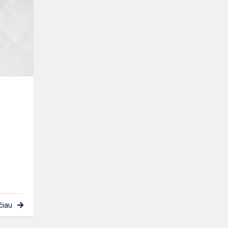
žalčių
karalienė“
čiau