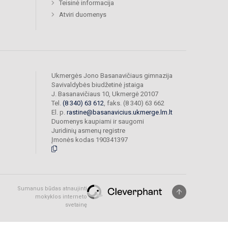
Teisinė informacija
Atviri duomenys
Ukmergės Jono Basanavičiaus gimnazija
Savivaldybės biudžetinė įstaiga
J. Basanavičiaus 10, Ukmergė 20107
Tel.
(8 340) 63 612
, faks. (8 340) 63 662
El. p.
rastine@basanavicius.ukmerge.lm.lt
Duomenys kaupiami ir saugomi
Juridinių asmenų registre
Įmonės kodas 190341397
Sumanus būdas atnaujinti
mokyklos interneto
svetainę