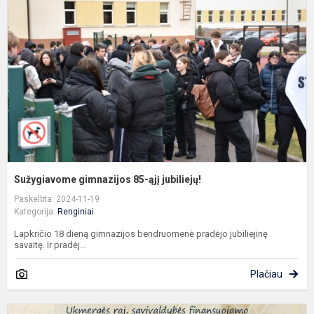
8
ąj
j
Sužygiavome gimnazijos 85-ąjį jubiliejų!
Paskelbta: 2024-11-19
Kategorija:
Renginiai
Lapkričio 18 dieną gimnazijos bendruomenė pradėjo jubiliejinę
savaitę. Ir pradėj...
Plačiau
R