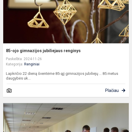
85-ojo gimnazijos jubiliejaus renginys
Paskelbta: 2024-11-26
Kategorija:
Renginiai
Lapkričio 22 dieną šventėme 85-ąjį gimnazijos jubiliejų ... 85 metus
daugybės uk...
Plačiau
E
k
p
„