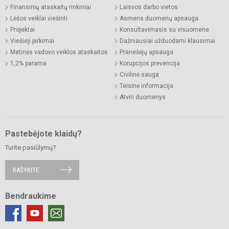
Finansinių ataskaitų rinkiniai
Laisvos darbo vietos
Lėšos veiklai viešinti
Asmens duomenų apsauga
Projektai
Konsultavimasis su visuomene
Viešieji pirkimai
Dažniausiai užduodami klausimai
Metinės vadovo veiklos ataskaitos
Pranešėjų apsauga
1,2% parama
Korupcijos prevencija
Civilinė sauga
Teisinė informacija
Atviri duomenys
Pastebėjote klaidų?
Turite pasiūlymų?
RAŠYKITE
Bendraukime