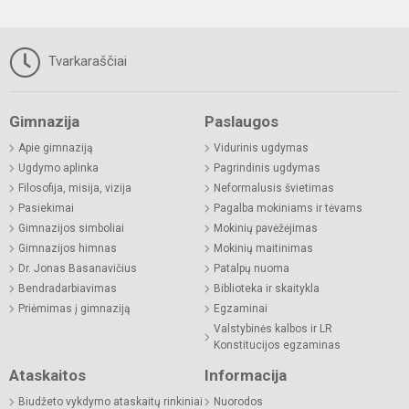
Tvarkaraščiai
Gimnazija
Paslaugos
Apie gimnaziją
Vidurinis ugdymas
Ugdymo aplinka
Pagrindinis ugdymas
Filosofija, misija, vizija
Neformalusis švietimas
Pasiekimai
Pagalba mokiniams ir tėvams
Gimnazijos simboliai
Mokinių pavėžėjimas
Gimnazijos himnas
Mokinių maitinimas
Dr. Jonas Basanavičius
Patalpų nuoma
Bendradarbiavimas
Biblioteka ir skaitykla
Priėmimas į gimnaziją
Egzaminai
Valstybinės kalbos ir LR
Konstitucijos egzaminas
Ataskaitos
Informacija
Biudžeto vykdymo ataskaitų rinkiniai
Nuorodos