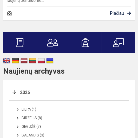
Taujėnų bendruome...
Plačiau
Naujienų archyvas
2026
LIEPA (1)
BIRŽELIS (8)
GEGUŽĖ (7)
BALANDIS (3)