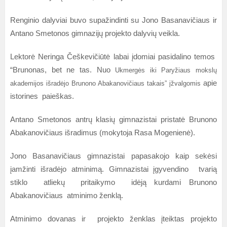
Renginio dalyviai buvo supažindinti su Jono Basanavičiaus ir
Antano Smetonos gimnazijų projekto dalyvių veikla.
Lektorė Neringa Češkevičiūtė labai įdomiai pasidalino temos
“Brunonas, bet ne tas. Nuo
Ukmergės iki Paryžiaus mokslų
apie
akademijos išradėjo Brunono Abakanovičiaus takais” įžvalgomis
istorines paieškas.
Antano Smetonos antrų klasių gimnazistai pristatė Brunono
Abakanovičiaus išradimus (mokytoja Rasa Mogenienė).
Jono Basanavičiaus gimnazistai papasakojo kaip sekėsi
įamžinti išradėjo atminimą. Gimnazistai įgyvendino tvarią
stiklo atliekų pritaikymo idėją kurdami Brunono
Abakanovičiaus atminimo ženklą.
Atminimo dovanas ir projekto ženklas įteiktas projekto