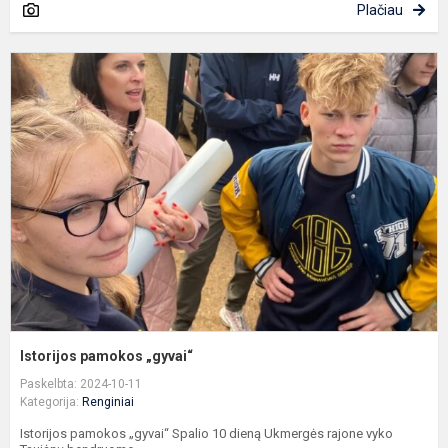
Plačiau
I
p
„
Istorijos pamokos „gyvai“
Paskelbta: 2024-10-11
Kategorija:
Renginiai
Istorijos pamokos „gyvai“ Spalio 10 dieną Ukmergės rajone vyko