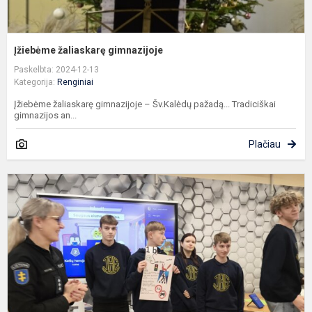
Įžiebėme žaliaskarę gimnazijoje
Paskelbta: 2024-12-13
Kategorija:
Renginiai
Įžiebėme žaliaskarę gimnazijoje – Šv.Kalėdų pažadą... Tradiciškai
gimnazijos an...
Plačiau
G
4
d
g
v
s
e
v