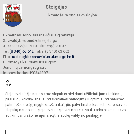
Steigėjas
Ukmergės rajono savivaldybė
Ukmergės Jono Basanavičiaus gimnazija
Savivaldybės biudžetinė įstaiga
J. Basanavičiaus 10, Ukmergė 20107
Tel.
(8 340) 63 612
, faks. (8 340) 63 662
El. p.
rastine@basanavicius.ukmerge.lm.lt
Duomenys kaupiami ir saugomi
Juridinių asmenų registre
Įmonės kodas 190341397
Šioje svetainėje naudojame slapukus siekdami užtikrinti jums teikiamų
© 2023. Ukmergės Jono Basanavičiaus gimnazija. Visos teisės saugomos.
Kopijuoti turinį be raštiško gimnazijos sutikimo griežtai draudžiama.
paslaugų kokybę, analizuoti svetainės naudojimą ir optimizuoti naršymo
patirtį. Spustelėję mygtuką „Sutinku“, jūs patvirtinate, kad sutinkate su visų
Prieinamumo paraiška
Slapukų politika
slapukų naudojimu šioje svetainėje. Jei norite atšaukti arba pakeisti savo
sutikimus, prašome apsilankyti
slapukų valdymo puslapyje
.
Sumanus būdas atnaujinti
mokyklos interneto
svetainę