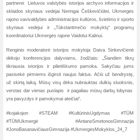
partnerei Lietuvos valstybės istorijos archyvo informacijos ir
sklaidos skyriaus vedėjai Neringai Češkevičiūtei, Ukmergės
rajono savivaldybės administracijos kultūros, švietimo ir sporto
skyriaus vedėjui ir „Tūkstantmečio mokyklų“ programų
koordinatoriui Ukmergės rajone Vaidotui Kalinui.
Renginio moderatorė istorijos mokytoja Daiva Sinkevičienė
dėkojo konferencijos dalyviams, žodžiais: „Šiandien tikrų
tikriausia istorijos ir pilietiškumo pamoka. Sakyčiau jums
pasisekė pirmiems išgirsti naujus faktus. Ačiū už bendrystę,
už skirtą laiką. Mūsų visų dėka nubrauktas dulkių sluoksnis,
verstas dar vienas puslapis ir pagaliau mūsų darbų lobynas
yra pavyzdys ir pamokymai ateičiai“.
#kojakojon #STEAM #KultūrinisUgdymas #TŪM
#TŪMUkmergė #AntanoSmetonosGimnazija
#JonoBasanavičiausGimnazija #UkmergėsMokyklos_24_7