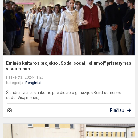
s
l
p
Etninės kultūros projekto „Sodai sodai, leliumoj" pristatymas
visuomenei
Paskelbta: 2024-11-20
Kategorija:
Renginiai
Šiandien visi susirinkome prie didžiojo gimazijos Bendruomenės
sodo. Visą mėnesį...
Plačiau
S
g