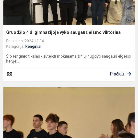
Gruodžio 4 d. gimnazijoje vyko saugaus eismo viktorina
Paskelbta: 2024-12-04
Kategorija:
Renginiai
Šio renginio tikslas - suteikti mokiniams žinių ir ugdyti saugaus elgesio
kelyje...
Plačiau
P
m