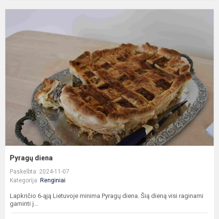
P
d
Pyragų diena
Paskelbta: 2024-11-07
Kategorija:
Renginiai
Lapkričio 6-ąją Lietuvoje minima Pyragų diena. Šią dieną visi raginami
gaminti į...