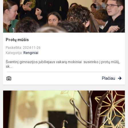
Protų mūšis
Paskelbta: 2024-11-26
Kategorija:
Renginiai
Šventinį gimnazijos jubiliejaus vakarą mokiniai susirinko į protų mūšį,
sk...
Plačiau
8
o
g
j
r