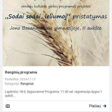
p
Renginių programa
Paskelbta: 2024-11-13
Kategorija:
Renginiai
Lapkričio 18 d. žygiuosime! Programa: 11.40 val. registracija žygiui 1
aukšt...
Plačiau