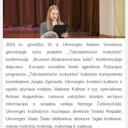
2024 m. gruodžio 10 d. Ukmergės Antano Smetonos
gimnazijoje vyko projekto ,,Tūkstantmečio mokyklos“
konferencija „Brunono Abakanovičiaus keliu“. Konferencijoje
dalyvavo Europos socialinio fondo agentūros Pažangos
programos „Tūkstantmečio mokyklos“ kultūrinio komponento
koordinatorė Jurgita Zigmantė, Ukmergės švietimo kultūros ir
sporto skyriaus vedėjas Vaidotas Kalinas ir vyr. specialistas
Arūnas Augustinas, Lietuvos valstybės istorijos archyvo
informacijos ir sklaidos vedėja Neringa Češkevičiūtė,
Ukmergės kraštotyros muziejaus direktorė Violeta Reipaitė,
Ukmergės Vlado Šlaito bibliotekos direktorė Sigita Astikienė,
miesto mokyklų mokiniai, mokytojai ir vadovai.