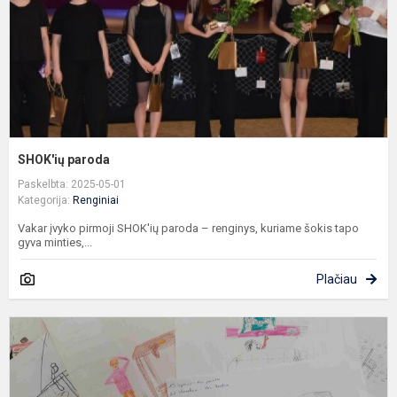
SHOK'ių paroda
Paskelbta: 2025-05-01
Kategorija:
Renginiai
Vakar įvyko pirmoji SHOK'ių paroda – renginys, kuriame šokis tapo
gyva minties,...
Plačiau
J
B
g
m