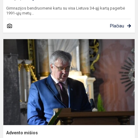
Gimnazijos bendruomenė kartu su visa Lietuva 34-ąjį kartą pagerbė
1991-ųjų metų...
Plačiau
A
m
Advento mišios