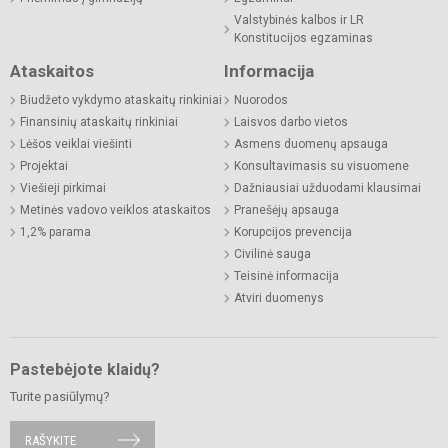
Valstybinės kalbos ir LR
Konstitucijos egzaminas
Ataskaitos
Informacija
Biudžeto vykdymo ataskaitų rinkiniai
Nuorodos
Finansinių ataskaitų rinkiniai
Laisvos darbo vietos
Lėšos veiklai viešinti
Asmens duomenų apsauga
Projektai
Konsultavimasis su visuomene
Viešieji pirkimai
Dažniausiai užduodami klausimai
Metinės vadovo veiklos ataskaitos
Pranešėjų apsauga
1,2% parama
Korupcijos prevencija
Civilinė sauga
Teisinė informacija
Atviri duomenys
Pastebėjote klaidų?
Turite pasiūlymų?
RAŠYKITE