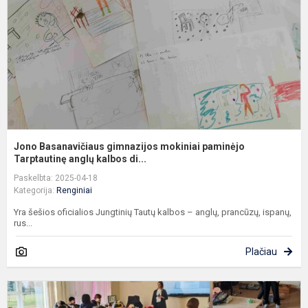
p
T
Jono Basanavičiaus gimnazijos mokiniai paminėjo
Tarptautinę anglų kalbos di...
Paskelbta: 2025-04-18
Kategorija:
Renginiai
Yra šešios oficialios Jungtinių Tautų kalbos – anglų, prancūzų, ispanų,
rus...
Plačiau
P
s