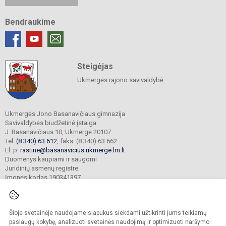
Bendraukime
Steigėjas
Ukmergės rajono savivaldybė
Ukmergės Jono Basanavičiaus gimnazija
Savivaldybės biudžetinė įstaiga
J. Basanavičiaus 10, Ukmergė 20107
Tel.
(8 340) 63 612
, faks. (8 340) 63 662
El. p.
rastine@basanavicius.ukmerge.lm.lt
Duomenys kaupiami ir saugomi
Juridinių asmenų registre
Įmonės kodas 190341397
Šioje svetainėje naudojame slapukus siekdami užtikrinti jums teikiamų
© 2023. Ukmergės Jono Basanavičiaus gimnazija. Visos teisės saugomos.
Kopijuoti turinį be raštiško gimnazijos sutikimo griežtai draudžiama.
paslaugų kokybę, analizuoti svetainės naudojimą ir optimizuoti naršymo