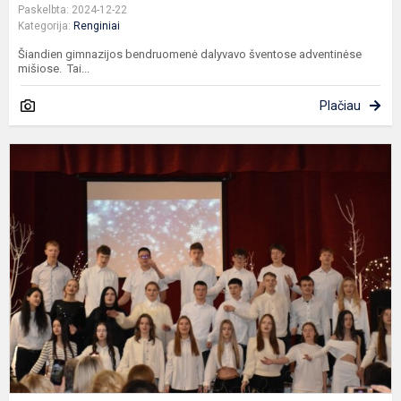
Paskelbta: 2024-12-22
Kategorija:
Renginiai
Šiandien gimnazijos bendruomenė dalyvavo šventose adventinėse
mišiose. Tai...
Plačiau
A
k