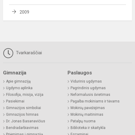
2009
Tvarkaraščiai
Gimnazija
Paslaugos
Apie gimnaziją
Vidurinis ugdymas
Ugdymo aplinka
Pagrindinis ugdymas
Filosofija, misija, vizija
Neformalusis švietimas
Pasiekimai
Pagalba mokiniams ir tėvams
Gimnazijos simboliai
Mokinių pavėžėjimas
Gimnazijos himnas
Mokinių maitinimas
Dr. Jonas Basanavičius
Patalpų nuoma
Bendradarbiavimas
Biblioteka ir skaitykla
Priėmimas į gimnaziją
Egzaminai