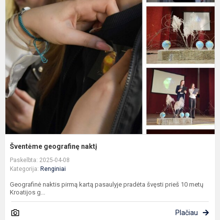
Š
g
n
Šventėme geografinę naktį
Paskelbta: 2025-04-08
Kategorija:
Renginiai
Geografinė naktis pirmą kartą pasaulyje pradėta švęsti prieš 10 metų
Kroatijos g...
Plačiau