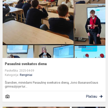
d
Pasaulinė sveikatos diena
Paskelbta: 2025-04-09
Kategorija:
Renginiai
Šiandien, minėdami Pasaulinę sveikatos dieną, Jono Basanavičiaus
gimnazijoje tur...
Plačiau