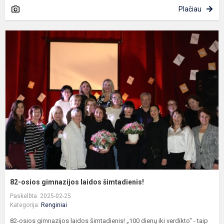
Plačiau
8
o
g
l
š
82-osios gimnazijos laidos šimtadienis!
Paskelbta: 2025-02-25
Kategorija:
Renginiai
82-osios gimnazijos laidos šimtadienis! „100 dienų iki verdikto" - taip