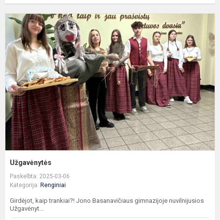
U
Užgavėnytės
Paskelbta: 2025-03-06
Kategorija:
Renginiai
Girdėjot, kaip trankiai?! Jono Basanavičiaus gimnazijoje nuvilnijusios
Užgavėnyt...