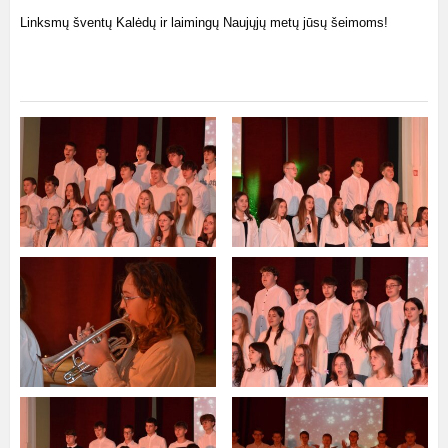
Linksmų šventų Kalėdų ir laimingų Naujųjų metų jūsų šeimoms!