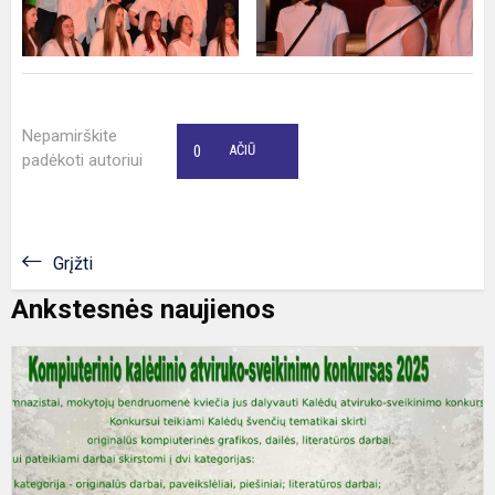
Nepamirškite
0
AČIŪ
padėkoti autoriui
Grįžti
Ankstesnės naujienos
K
a
-
s
k