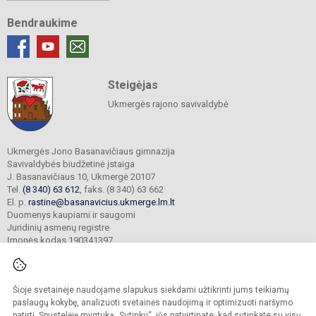
Bendraukime
Steigėjas
Ukmergės rajono savivaldybė
Ukmergės Jono Basanavičiaus gimnazija
Savivaldybės biudžetinė įstaiga
J. Basanavičiaus 10, Ukmergė 20107
Tel.
(8 340) 63 612
, faks. (8 340) 63 662
El. p.
rastine@basanavicius.ukmerge.lm.lt
Duomenys kaupiami ir saugomi
Juridinių asmenų registre
Įmonės kodas 190341397
Šioje svetainėje naudojame slapukus siekdami užtikrinti jums teikiamų
© 2023. Ukmergės Jono Basanavičiaus gimnazija. Visos teisės saugomos.
Kopijuoti turinį be raštiško gimnazijos sutikimo griežtai draudžiama.
paslaugų kokybę, analizuoti svetainės naudojimą ir optimizuoti naršymo
patirtį. Spustelėję mygtuką „Sutinku“, jūs patvirtinate, kad sutinkate su visų