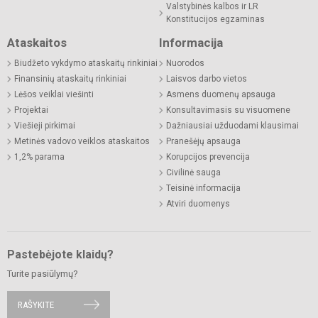
Valstybinės kalbos ir LR
Konstitucijos egzaminas
Ataskaitos
Informacija
Biudžeto vykdymo ataskaitų rinkiniai
Nuorodos
Finansinių ataskaitų rinkiniai
Laisvos darbo vietos
Lėšos veiklai viešinti
Asmens duomenų apsauga
Projektai
Konsultavimasis su visuomene
Viešieji pirkimai
Dažniausiai užduodami klausimai
Metinės vadovo veiklos ataskaitos
Pranešėjų apsauga
1,2% parama
Korupcijos prevencija
Civilinė sauga
Teisinė informacija
Atviri duomenys
Pastebėjote klaidų?
Turite pasiūlymų?
RAŠYKITE