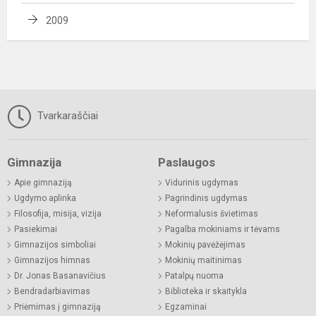
2009
Tvarkaraščiai
Gimnazija
Paslaugos
Apie gimnaziją
Vidurinis ugdymas
Ugdymo aplinka
Pagrindinis ugdymas
Filosofija, misija, vizija
Neformalusis švietimas
Pasiekimai
Pagalba mokiniams ir tėvams
Gimnazijos simboliai
Mokinių pavėžėjimas
Gimnazijos himnas
Mokinių maitinimas
Dr. Jonas Basanavičius
Patalpų nuoma
Bendradarbiavimas
Biblioteka ir skaitykla
Priėmimas į gimnaziją
Egzaminai