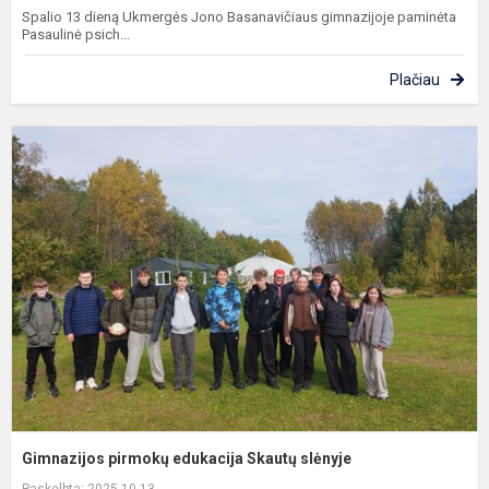
Spalio 13 dieną Ukmergės Jono Basanavičiaus gimnazijoje paminėta
Pasaulinė psich...
Plačiau
G
p
e
S
s
Gimnazijos pirmokų edukacija Skautų slėnyje
Paskelbta: 2025-10-13