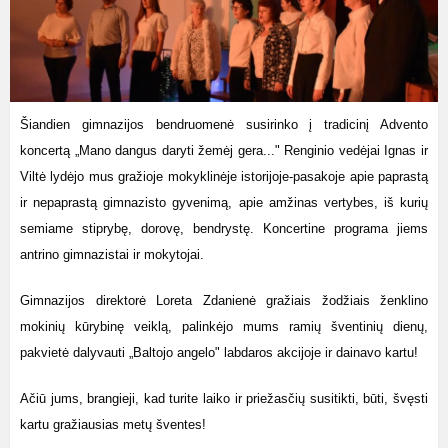
Šiandien gimnazijos bendruomenė susirinko į tradicinį Advento
koncertą „Mano dangus daryti žemėj gera..." Renginio vedėjai Ignas ir
Viltė lydėjo mus gražioje mokyklinėje istorijoje-pasakoje apie paprastą
ir nepaprastą gimnazisto gyvenimą, apie amžinas vertybes, iš kurių
semiame stiprybę, dorovę, bendrystę. Koncertine programa jiems
antrino gimnazistai ir mokytojai.
Gimnazijos direktorė Loreta Zdanienė gražiais žodžiais ženklino
mokinių kūrybinę veiklą, palinkėjo mums ramių šventinių dienų,
pakvietė dalyvauti „Baltojo angelo" labdaros akcijoje ir dainavo kartu!
Ačiū jums, brangieji, kad turite laiko ir priežasčių susitikti, būti, švęsti
kartu gražiausias metų šventes!