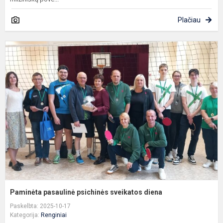
Plačiau
P
p
p
s
d
Paminėta pasaulinė psichinės sveikatos diena
Paskelbta: 2025-10-17
Kategorija:
Renginiai