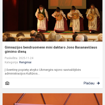
J
B
g
Gimnazijos bendruomenė mini daktaro Jono Basanavičiaus
gimimo dieną
Paskelbta: 2025-11-24
Kategorija:
Renginiai
Į šventinę popietę atvyko Ukmergės rajono savivaldybės
administracijos Kultūros...
Plačiau
P
m