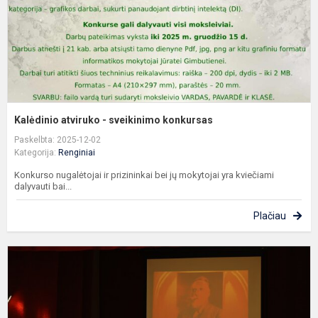
Kalėdinio atviruko - sveikinimo konkursas
Paskelbta: 2025-12-02
Kategorija:
Renginiai
Konkurso nugalėtojai ir prizininkai bei jų mokytojai yra kviečiami
dalyvauti bai...
Plačiau
G
b
m
d