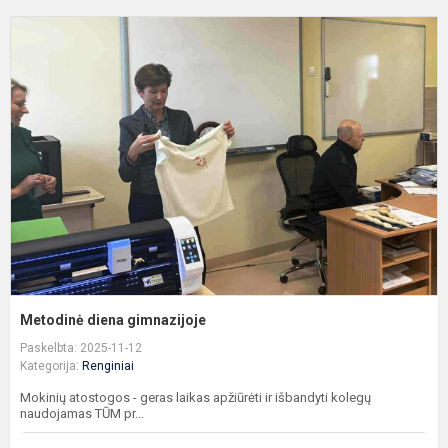
M
d
g
Metodinė diena gimnazijoje
Paskelbta: 2025-11-12
Kategorija:
Renginiai
Mokinių atostogos - geras laikas apžiūrėti ir išbandyti kolegų
naudojamas TŪM pr...