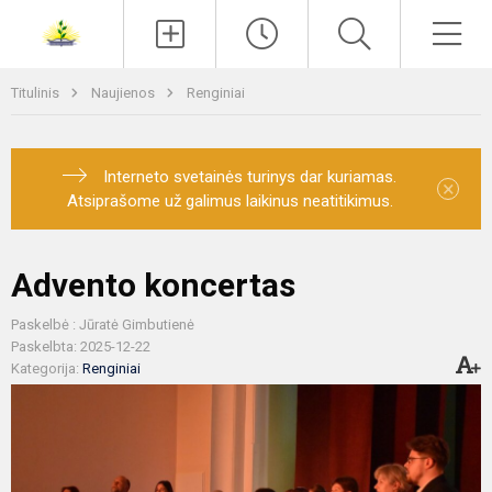
Paieška
Men
Titulinis
Naujienos
Renginiai
Interneto svetainės turinys dar kuriamas.
×
Atsiprašome už galimus laikinus neatitikimus.
Advento koncertas
Paskelbė : Jūratė Gimbutienė
Paskelbta: 2025-12-22
Kategorija:
Renginiai