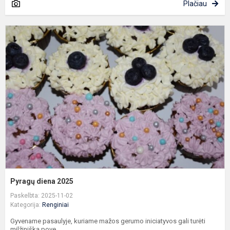
Plačiau
P
d
2
Pyragų diena 2025
Paskelbta: 2025-11-02
Kategorija:
Renginiai
Gyvename pasaulyje, kuriame mažos gerumo iniciatyvos gali turėti
milžinišką pove...