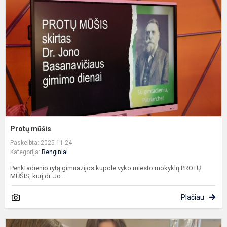
Protų mūšis
Paskelbta: 2025-11-24
Kategorija:
Renginiai
Penktadienio rytą gimnazijos kupole vyko miesto mokyklų PROTŲ
MŪŠIS, kurį dr. Jo...
Plačiau
T