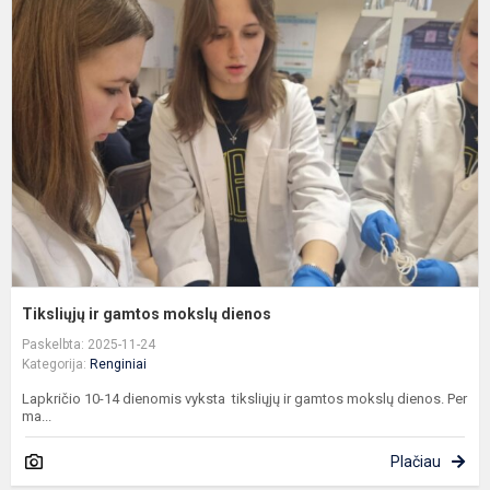
ir
g
m
d
Tiksliųjų ir gamtos mokslų dienos
Paskelbta: 2025-11-24
Kategorija:
Renginiai
Lapkričio 10-14 dienomis vyksta tiksliųjų ir gamtos mokslų dienos. Per
ma...
Plačiau