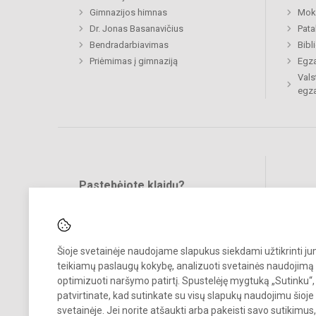
Gimnazijos himnas
Moki
Dr. Jonas Basanavičius
Pat
Bendradarbiavimas
Bibl
Priėmimas į gimnaziją
Egz
Vals
egz
Pastebėjote klaidų?
Bend
Turite pasiūlymų?
RAŠYKITE
Šioje svetainėje naudojame slapukus siekdami užtikrinti j
teikiamų paslaugų kokybę, analizuoti svetainės naudojimą 
optimizuoti naršymo patirtį. Spustelėję mygtuką „Sutinku“,
patvirtinate, kad sutinkate su visų slapukų naudojimu šioje
svetainėje. Jei norite atšaukti arba pakeisti savo sutikimu