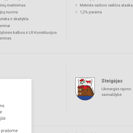
nių maitinimas
Metinės vadovo veiklos ataska
alpų nuoma
1,2% parama
ioteka ir skaitykla
aminai
tybinės kalbos ir LR Konstitucijos
aminas
Steigėjas
raukime
Ukmergės rajono
savivaldybė
ums
ir
 jūs
s, prašome