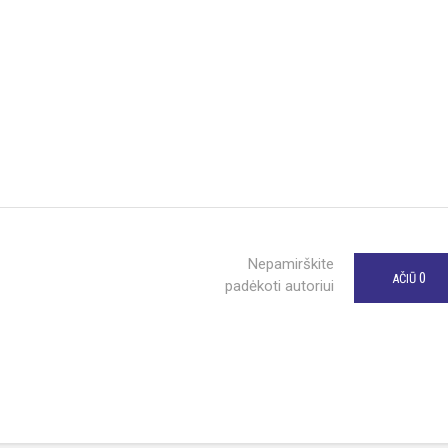
Nepamirškite
0
AČIŪ
padėkoti autoriui