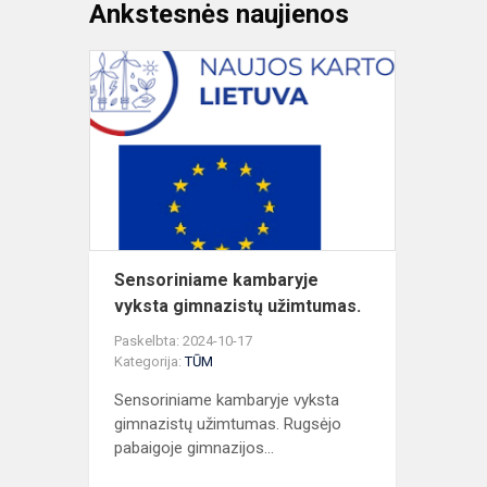
Ankstesnės naujienos
Sensorinia
kambaryje
vyksta
gimnazistų
užimtumas.
Sensoriniame kambaryje
vyksta gimnazistų užimtumas.
Paskelbta: 2024-10-17
Kategorija:
TŪM
Sensoriniame kambaryje vyksta
gimnazistų užimtumas. Rugsėjo
pabaigoje gimnazijos...