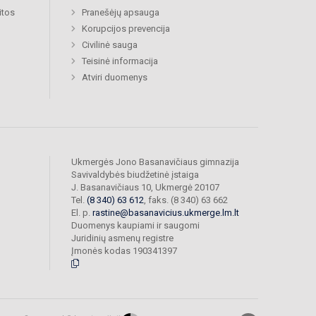
itos
Pranešėjų apsauga
Korupcijos prevencija
Civilinė sauga
Teisinė informacija
Atviri duomenys
Ukmergės Jono Basanavičiaus gimnazija
Savivaldybės biudžetinė įstaiga
J. Basanavičiaus 10, Ukmergė 20107
Tel.
(8 340) 63 612
, faks. (8 340) 63 662
El. p.
rastine@basanavicius.ukmerge.lm.lt
Duomenys kaupiami ir saugomi
Juridinių asmenų registre
Įmonės kodas 190341397