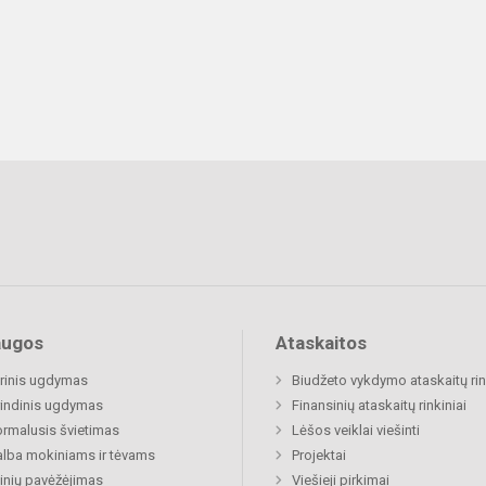
augos
Ataskaitos
rinis ugdymas
Biudžeto vykdymo ataskaitų rin
indinis ugdymas
Finansinių ataskaitų rinkiniai
rmalusis švietimas
Lėšos veiklai viešinti
lba mokiniams ir tėvams
Projektai
nių pavėžėjimas
Viešieji pirkimai