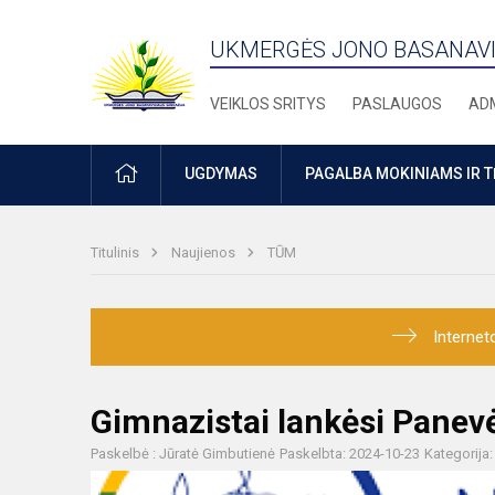
UKMERGĖS JONO BASANAVI
VEIKLOS SRITYS
PASLAUGOS
ADM
PRADŽIA
UGDYMAS
PAGALBA MOKINIAMS IR 
Titulinis
Naujienos
TŪM
Internet
Gimnazistai lankėsi Panev
Paskelbė : Jūratė Gimbutienė
Paskelbta: 2024-10-23
Kategorija