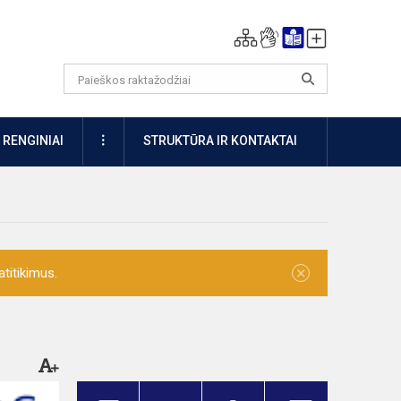
DAUGIAU
RENGINIAI
STRUKTŪRA IR KONTAKTAI
×
titikimus.