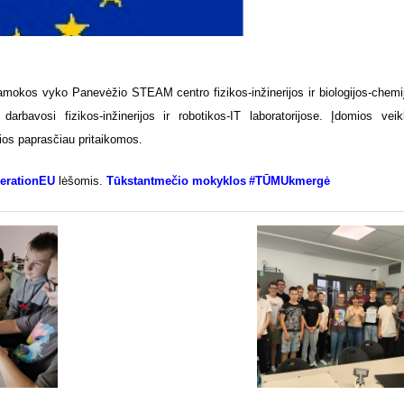
mokos vyko Panevėžio STEAM centro fizikos-inžinerijos ir biologijos-chemi
rbavosi fizikos-inžinerijos ir robotikos-IT laboratorijose. Įdomios veik
ios paprasčiau pritaikomos.
erationEU
lėšomis.
Tūkstantmečio mokyklos
#TŪMUkmergė