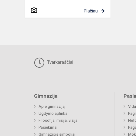
Plačiau
Tvarkaraščiai
Gimnazija
Pasl
Apie gimnaziją
Vidu
Ugdymo aplinka
Pagr
Filosofija, misija, vizija
Nefo
Pasiekimai
Paga
Gimnazijos simboliai
Moki