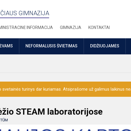
ČIAUS GIMNAZIJA
INISTRACINĖ INFORMACIJA
GIMNAZIJA
KONTAKTAI
TĖVAMS
NEFORMALUSIS ŠVIETIMAS
DIDŽIUOJAMĖS
o svetainės turinys dar kuriamas. Atsiprašome už galimus laikinus nea
ėžio STEAM laboratorijose
:
TŪM