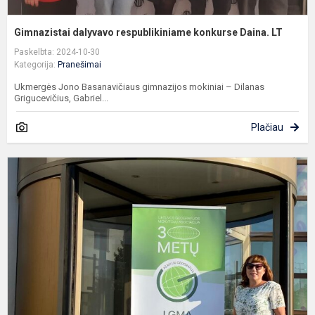
Gimnazistai dalyvavo respublikiniame konkurse Daina. LT
Paskelbta: 2024-10-30
Kategorija:
Pranešimai
Ukmergės Jono Basanavičiaus gimnazijos mokiniai – Dilanas
Grigucevičius, Gabriel...
Plačiau
L
g
m
a
f
,
3.