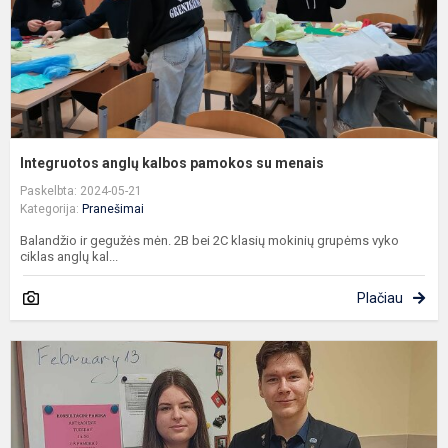
Integruotos anglų kalbos pamokos su menais
Paskelbta: 2024-05-21
Kategorija:
Pranešimai
Balandžio ir gegužės mėn. 2B bei 2C klasių mokinių grupėms vyko
ciklas anglų kal...
Plačiau
I
g
m
p