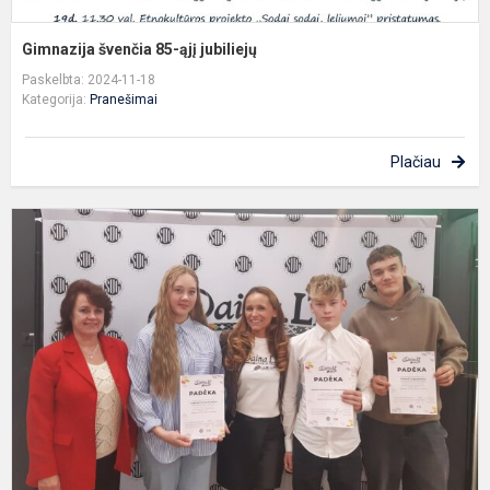
Gimnazija švenčia 85-ąjį jubiliejų
Paskelbta: 2024-11-18
Kategorija:
Pranešimai
Plačiau
G
d
r
k
D
L