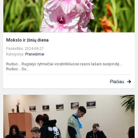
Mokslo ir žinių diena
Paskelbta: 2024-08-27
Kategorija:
Pranešimai
Ruduo... Rugsėjo rytmečiai voratinkliuose rasos lašais suspindę...
Ruduo... Su...
Plačiau
I
a
k
p
s
m