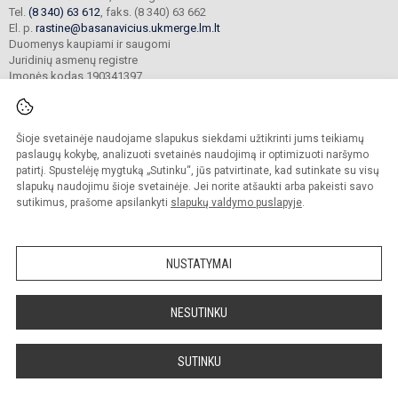
Tel.
(8 340) 63 612
, faks. (8 340) 63 662
El. p.
rastine@basanavicius.ukmerge.lm.lt
Duomenys kaupiami ir saugomi
Juridinių asmenų registre
Įmonės kodas 190341397
Šioje svetainėje naudojame slapukus siekdami užtikrinti jums teikiamų
© 2023. Ukmergės Jono Basanavičiaus gimnazija. Visos teisės saugomos.
Kopijuoti turinį be raštiško gimnazijos sutikimo griežtai draudžiama.
paslaugų kokybę, analizuoti svetainės naudojimą ir optimizuoti naršymo
patirtį. Spustelėję mygtuką „Sutinku“, jūs patvirtinate, kad sutinkate su visų
Prieinamumo paraiška
Slapukų politika
slapukų naudojimu šioje svetainėje. Jei norite atšaukti arba pakeisti savo
sutikimus, prašome apsilankyti
slapukų valdymo puslapyje
.
Sumanus būdas atnaujinti
mokyklos interneto
svetainę
NUSTATYMAI
NESUTINKU
SUTINKU