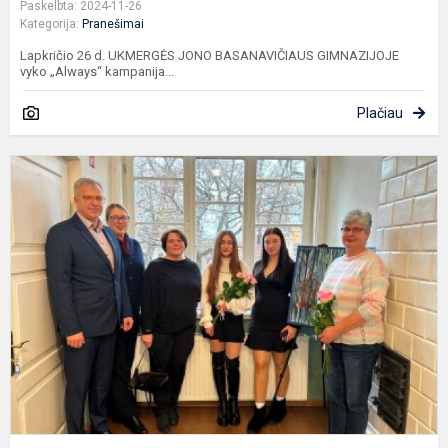
Paskelbta: 2024-11-26
Kategorija:
Pranešimai
Lapkričio 26 d. UKMERGĖS JONO BASANAVIČIAUS GIMNAZIJOJE
vyko „Always“ kampanija...
Plačiau
P
a