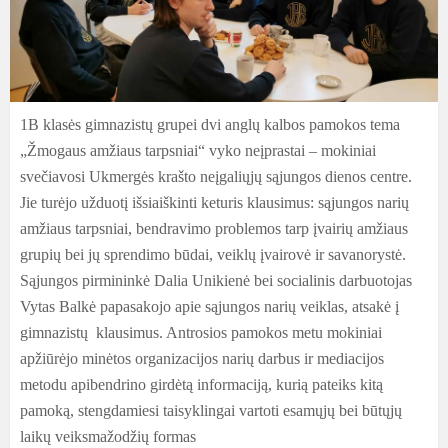
1B klasės gimnazistų grupei dvi anglų kalbos pamokos tema
„Žmogaus amžiaus tarpsniai“ vyko neįprastai – mokiniai
svečiavosi Ukmergės krašto neįgaliųjų sąjungos dienos centre.
Jie turėjo užduotį išsiaiškinti keturis klausimus: sąjungos narių
amžiaus tarpsniai, bendravimo problemos tarp įvairių amžiaus
grupių bei jų sprendimo būdai, veiklų įvairovė ir savanorystė.
Sąjungos pirmininkė Dalia Unikienė bei socialinis darbuotojas
Vytas Balkė papasakojo apie sąjungos narių veiklas, atsakė į
gimnazistų klausimus. Antrosios pamokos metu mokiniai
apžiūrėjo minėtos organizacijos narių darbus ir mediacijos
metodu apibendrino girdėtą informaciją, kurią pateiks kitą
pamoką, stengdamiesi taisyklingai vartoti esamųjų bei būtųjų
laikų veiksmažodžių formas