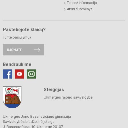
Teisinė informacija
Atviri duomenys
Pastebėjote klaidų?
Turite pasiūlymų?
RAŠYKITE
Bendraukime
Steigėjas
Ukmergės rajono savivaldybė
Ukmergės Jono Basanavičiaus gimnazija
Savivaldybės biudžetinė įstaiga
J. Basanavičiaus 10, Ukmergė 20107