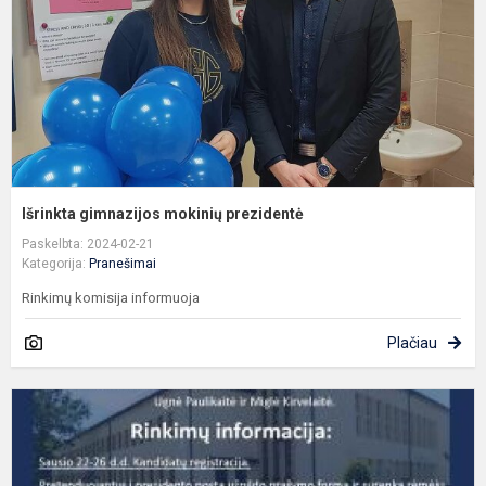
Išrinkta gimnazijos mokinių prezidentė
Paskelbta: 2024-02-21
Kategorija:
Pranešimai
Rinkimų komisija informuoja
Plačiau
G
p
r