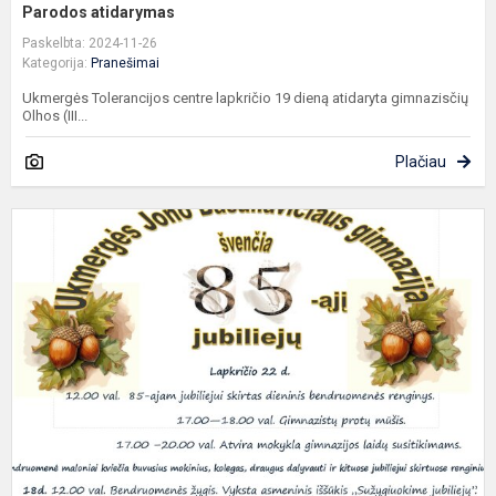
Parodos atidarymas
Paskelbta: 2024-11-26
Kategorija:
Pranešimai
Ukmergės Tolerancijos centre lapkričio 19 dieną atidaryta gimnazisčių
Olhos (III...
Plačiau
G
š
8
ąj
j