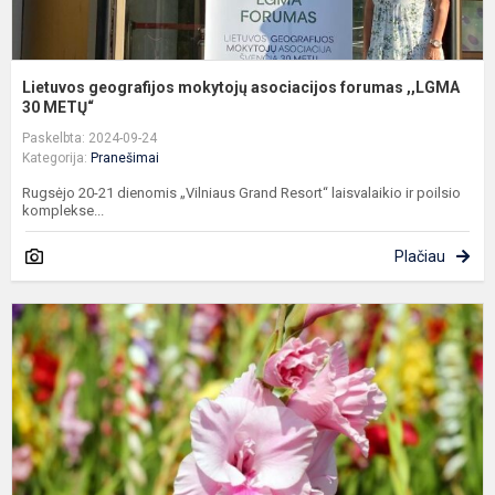
Lietuvos geografijos mokytojų asociacijos forumas ,,LGMA
30 METŲ“
Paskelbta: 2024-09-24
Kategorija:
Pranešimai
Rugsėjo 20-21 dienomis „Vilniaus Grand Resort“ laisvalaikio ir poilsio
komplekse...
Plačiau
M
ir
ž
d