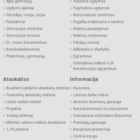
Apie gimnaziją
Vidurinis ugdymas
Ugdymo aplinka
Pagrindinis ugdymas
Filosofija, misija, vizija
Neformalusis švietimas
Pasiekimai
Pagalba mokiniams ir tėvams
Gimnazijos simboliai
Mokinių pavėžėjimas
Gimnazijos himnas
Mokinių maitinimas
Dr. Jonas Basanavičius
Patalpų nuoma
Bendradarbiavimas
Biblioteka ir skaitykla
Priėmimas į gimnaziją
Egzaminai
Valstybinės kalbos ir LR
Konstitucijos egzaminas
Ataskaitos
Informacija
Biudžeto vykdymo ataskaitų rinkiniai
Nuorodos
Finansinių ataskaitų rinkiniai
Laisvos darbo vietos
Lėšos veiklai viešinti
Asmens duomenų apsauga
Projektai
Konsultavimasis su visuomene
Viešieji pirkimai
Dažniausiai užduodami klausimai
Metinės vadovo veiklos ataskaitos
Pranešėjų apsauga
1,2% parama
Korupcijos prevencija
Civilinė sauga