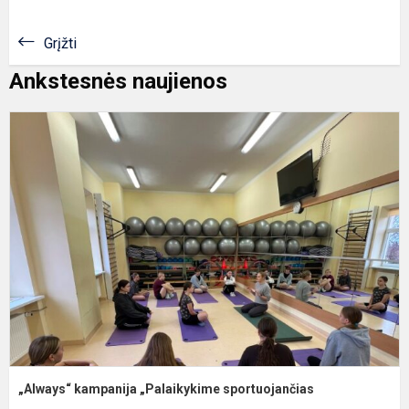
Grįžti
Ankstesnės naujienos
„
k
„
s
„Always“ kampanija „Palaikykime sportuojančias