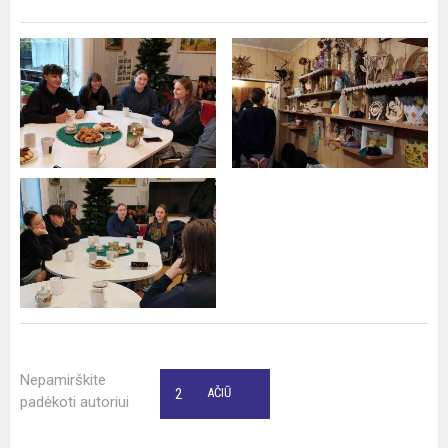
Nepamirškite
2
AČIŪ
padėkoti autoriui