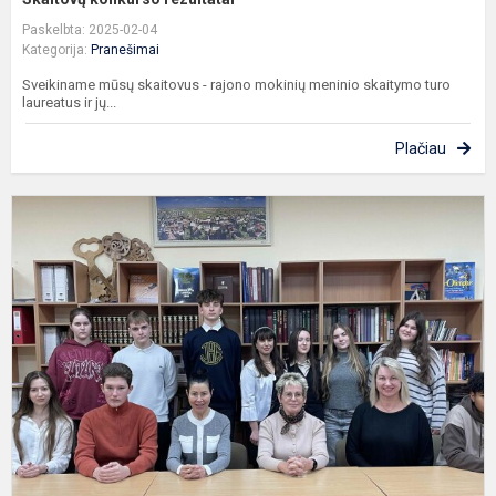
Paskelbta: 2025-02-04
Kategorija:
Pranešimai
Sveikiname mūsų skaitovus - rajono mokinių meninio skaitymo turo
laureatus ir jų...
Plačiau
S
k