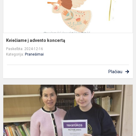
Kviečiame į advento koncertą
Paskelbta: 2024-12-16
Kategorija:
Pranešimai
Plačiau
K
„