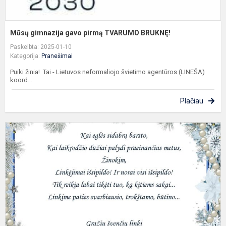
Mūsų gimnazija gavo pirmą TVARUMO BRUKNĘ!
Paskelbta: 2025-01-10
Kategorija:
Pranešimai
Puiki žinia! Tai - Lietuvos neformaliojo švietimo agentūros (LINEŠA)
koord...
Plačiau
S