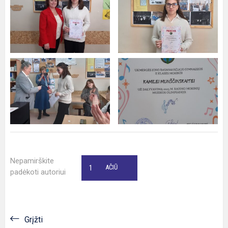
Nepamirškite
1
AČIŪ
padėkoti autoriui
Grįžti