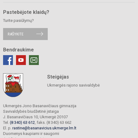
Pastebėjote klaidų?
Turite pasiūlymų?
RAŠYKITE
Bendraukime
Steigėjas
Ukmergės rajono savivaldybė
Ukmergės Jono Basanavičiaus gimnazija
Savivaldybės biudžetinė įstaiga
J. Basanavičiaus 10, Ukmergė 20107
Tel.
(8 340) 63 612
, faks. (8 340) 63 662
El. p.
rastine@basanavicius.ukmerge.lm.lt
Duomenys kaupiami ir saugomi