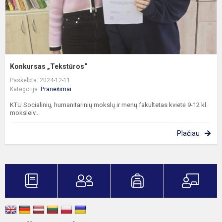
Konkursas „Tekstūros“
Paskelbta: 2024-12-11
Kategorija:
Pranešimai
KTU Socialinių, humanitarinių mokslų ir menų fakultetas kvietė 9-12 kl.
moksleiv...
Plačiau