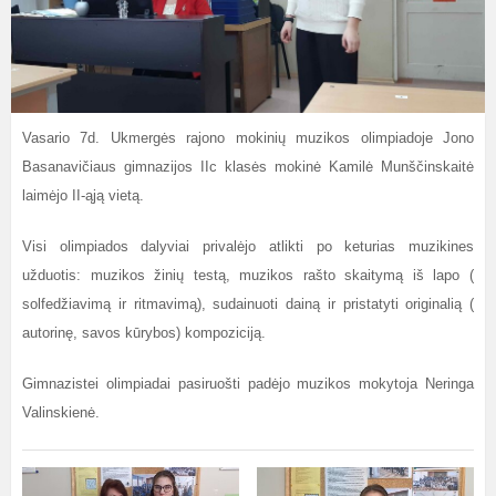
Vasario 7d. Ukmergės rajono mokinių muzikos olimpiadoje Jono
Basanavičiaus gimnazijos IIc klasės mokinė Kamilė Munščinskaitė
laimėjo II-ąją vietą.
Visi olimpiados dalyviai privalėjo atlikti po keturias muzikines
užduotis: muzikos žinių testą, muzikos rašto skaitymą iš lapo (
solfedžiavimą ir ritmavimą), sudainuoti dainą ir pristatyti originalią (
autorinę, savos kūrybos) kompoziciją.
Gimnazistei olimpiadai pasiruošti padėjo muzikos mokytoja Neringa
Valinskienė.