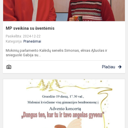
MP sveikina su šventėmis
Paskelbta: 2024-12-22
Kategorija:
Pranešimai
Mokinių parlamento Kalėdų senelis Simonas, elnias Ąžuolas ir
snieguolė Gabija su...
Plačiau
K
į
a
k