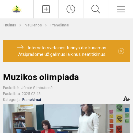
Paieška
Men
Titulinis
Naujienos
Pranešimai
Interneto svetainės turinys dar kuriamas.
×
Atsiprašome už galimus laikinus neatitikimus.
Muzikos olimpiada
Paskelbė : Jūratė Gimbutienė
Paskelbta: 2025-02-13
Kategorija:
Pranešimai