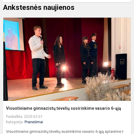
Ankstesnės naujienos
V
g
t
s
v
6
ą
Visuotiniame gimnazistų tėvelių susirinkime vasario 6-ąją
Paskelbta: 2025-02-07
Kategorija:
Pranešimai
Visuotiniame gimnazistų tėvelių susirinkime vasario 6-ąją aptarėme I-