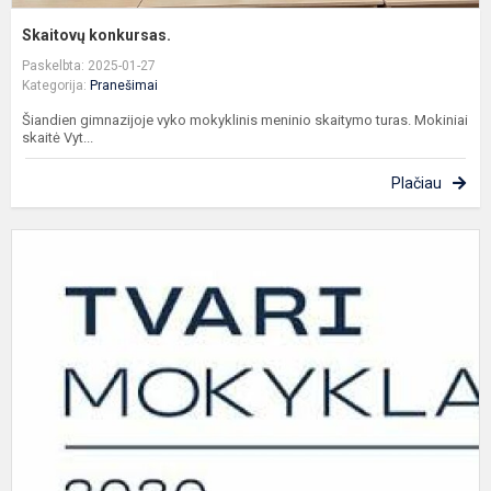
Skaitovų konkursas.
Paskelbta: 2025-01-27
Kategorija:
Pranešimai
Šiandien gimnazijoje vyko mokyklinis meninio skaitymo turas. Mokiniai
skaitė Vyt...
Plačiau
M
g
g
p
T
B