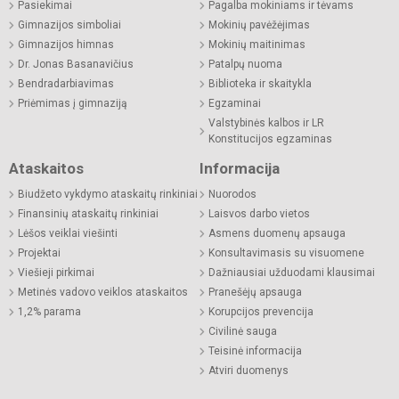
Pasiekimai
Pagalba mokiniams ir tėvams
Gimnazijos simboliai
Mokinių pavėžėjimas
Gimnazijos himnas
Mokinių maitinimas
Dr. Jonas Basanavičius
Patalpų nuoma
Bendradarbiavimas
Biblioteka ir skaitykla
Priėmimas į gimnaziją
Egzaminai
Valstybinės kalbos ir LR
Konstitucijos egzaminas
Ataskaitos
Informacija
Biudžeto vykdymo ataskaitų rinkiniai
Nuorodos
Finansinių ataskaitų rinkiniai
Laisvos darbo vietos
Lėšos veiklai viešinti
Asmens duomenų apsauga
Projektai
Konsultavimasis su visuomene
Viešieji pirkimai
Dažniausiai užduodami klausimai
Metinės vadovo veiklos ataskaitos
Pranešėjų apsauga
1,2% parama
Korupcijos prevencija
Civilinė sauga
Teisinė informacija
Atviri duomenys