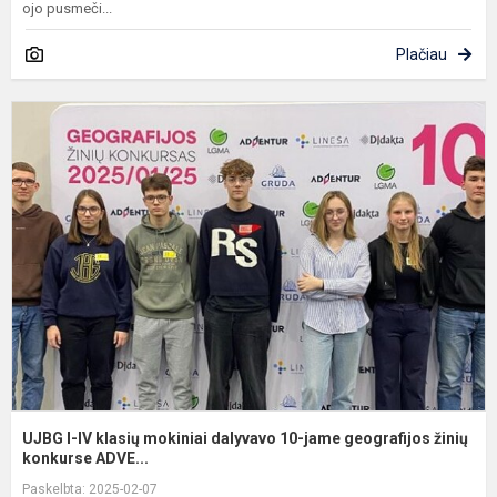
ojo pusmeči...
Plačiau
U
I-
I
k
m
d
1
j
g
ži
UJBG I-IV klasių mokiniai dalyvavo 10-jame geografijos žinių
konkurse ADVE...
Paskelbta: 2025-02-07