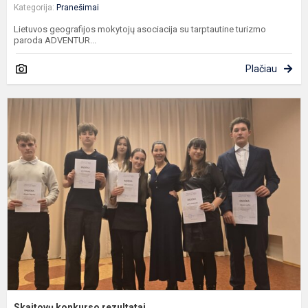
Kategorija:
Pranešimai
Lietuvos geografijos mokytojų asociacija su tarptautine turizmo
paroda ADVENTUR...
Plačiau
S
k
r
Skaitovų konkurso rezultatai