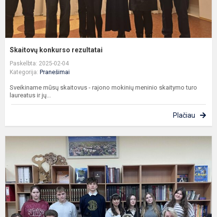
Skaitovų konkurso rezultatai
Paskelbta: 2025-02-04
Kategorija:
Pranešimai
Sveikiname mūsų skaitovus - rajono mokinių meninio skaitymo turo
laureatus ir jų...
Plačiau
S
k