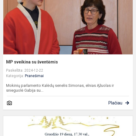
MP sveikina su šventėmis
Paskelbta: 2024-12-22
Kategorija:
Pranešimai
Mokinių parlamento Kalėdų senelis Simonas, elnias Ąžuolas ir
snieguolė Gabija su...
Plačiau
K
į
a