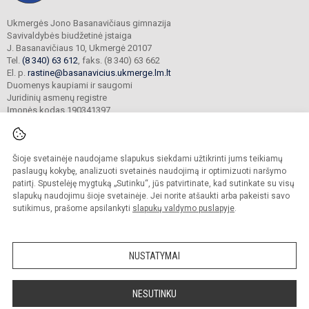
Ukmergės Jono Basanavičiaus gimnazija
Savivaldybės biudžetinė įstaiga
J. Basanavičiaus 10, Ukmergė 20107
Tel.
(8 340) 63 612
, faks. (8 340) 63 662
El. p.
rastine@basanavicius.ukmerge.lm.lt
Duomenys kaupiami ir saugomi
Juridinių asmenų registre
Įmonės kodas 190341397
Šioje svetainėje naudojame slapukus siekdami užtikrinti jums teikiamų
© 2023. Ukmergės Jono Basanavičiaus gimnazija. Visos teisės saugomos.
Kopijuoti turinį be raštiško gimnazijos sutikimo griežtai draudžiama.
paslaugų kokybę, analizuoti svetainės naudojimą ir optimizuoti naršymo
patirtį. Spustelėję mygtuką „Sutinku“, jūs patvirtinate, kad sutinkate su visų
Prieinamumo paraiška
Slapukų politika
slapukų naudojimu šioje svetainėje. Jei norite atšaukti arba pakeisti savo
sutikimus, prašome apsilankyti
slapukų valdymo puslapyje
.
Sumanus būdas atnaujinti
mokyklos interneto
svetainę
NUSTATYMAI
NESUTINKU