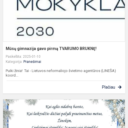
Mūsų gimnazija gavo pirmą TVARUMO BRUKNĘ!
Paskelbta: 2025-01-10
Kategorija:
Pranešimai
Puiki žinia! Tai - Lietuvos neformaliojo švietimo agentūros (LINEŠA)
koord...
Plačiau
S