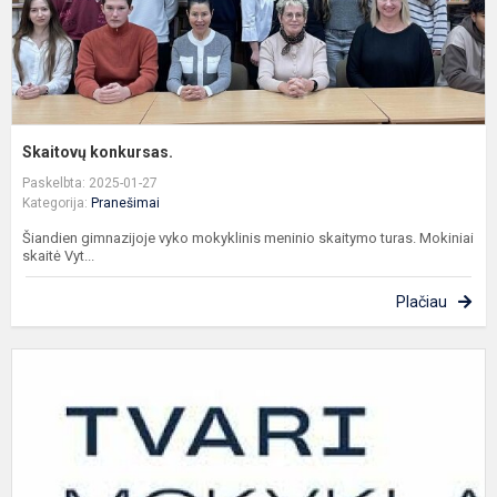
Skaitovų konkursas.
Paskelbta: 2025-01-27
Kategorija:
Pranešimai
Šiandien gimnazijoje vyko mokyklinis meninio skaitymo turas. Mokiniai
skaitė Vyt...
Plačiau
M
g
g
p
T
B