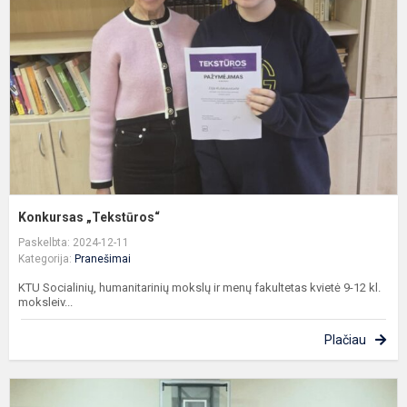
Konkursas „Tekstūros“
Paskelbta: 2024-12-11
Kategorija:
Pranešimai
KTU Socialinių, humanitarinių mokslų ir menų fakultetas kvietė 9-12 kl.
moksleiv...
Plačiau
K