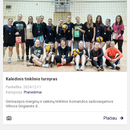
t
t
Kalėdinis tinklinio turnyras
Paskelbta: 2024-12-11
Kategorija:
Pranešimai
Gimnazijos merginų ir vaikinų tinklinio komandos vadovaujamos
Vilmos Grigienės d...
Plačiau