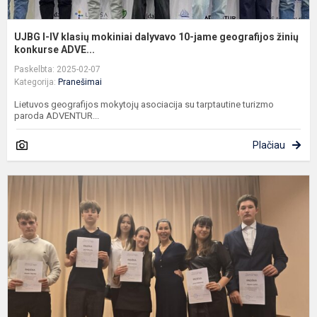
UJBG I-IV klasių mokiniai dalyvavo 10-jame geografijos žinių
konkurse ADVE...
Paskelbta: 2025-02-07
Kategorija:
Pranešimai
Lietuvos geografijos mokytojų asociacija su tarptautine turizmo
paroda ADVENTUR...
Plačiau
S
k
r