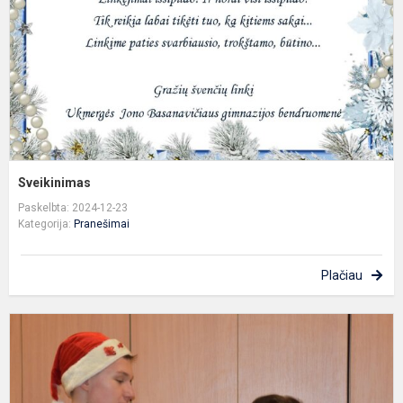
Sveikinimas
Paskelbta: 2024-12-23
Kategorija:
Pranešimai
Plačiau
s
s
š