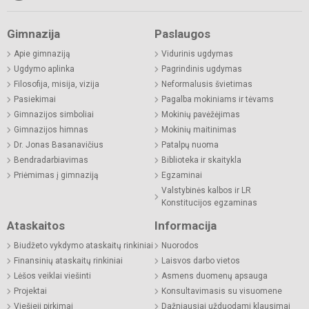
Gimnazija
Paslaugos
Apie gimnaziją
Vidurinis ugdymas
Ugdymo aplinka
Pagrindinis ugdymas
Filosofija, misija, vizija
Neformalusis švietimas
Pasiekimai
Pagalba mokiniams ir tėvams
Gimnazijos simboliai
Mokinių pavėžėjimas
Gimnazijos himnas
Mokinių maitinimas
Dr. Jonas Basanavičius
Patalpų nuoma
Bendradarbiavimas
Biblioteka ir skaitykla
Priėmimas į gimnaziją
Egzaminai
Valstybinės kalbos ir LR
Konstitucijos egzaminas
Ataskaitos
Informacija
Biudžeto vykdymo ataskaitų rinkiniai
Nuorodos
Finansinių ataskaitų rinkiniai
Laisvos darbo vietos
Lėšos veiklai viešinti
Asmens duomenų apsauga
Projektai
Konsultavimasis su visuomene
Viešieji pirkimai
Dažniausiai užduodami klausimai