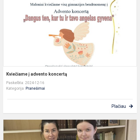
k
Kviečiame į advento koncertą
Paskelbta: 2024-12-16
Kategorija:
Pranešimai
Plačiau
K
„