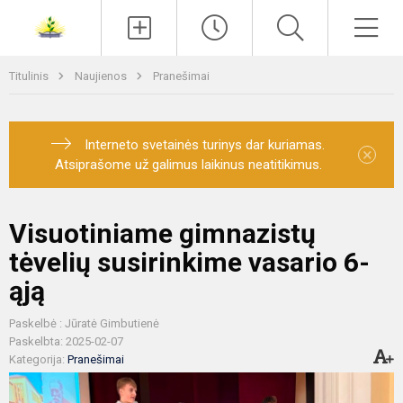
Paieška
Men
Titulinis
Naujienos
Pranešimai
Interneto svetainės turinys dar kuriamas.
×
Atsiprašome už galimus laikinus neatitikimus.
Visuotiniame gimnazistų
tėvelių susirinkime vasario 6-
ąją
Paskelbė : Jūratė Gimbutienė
Paskelbta: 2025-02-07
Kategorija:
Pranešimai