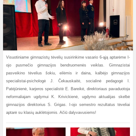
Visuotiniame gimnazistų tėvelių susirinkime vasario 6-ąją aptarėme I-
ojo pusmečio gimnazijos bendruomenės veiklas. Gimnazistai
pasveikino tėvelius šokiu, eilėmis ir daina, kalbėjo gimnazijos
specialistai-psichologė J. Čekauskaitė, socialinė pedagogė I.
Patėjūnienė, karjeros specialistė E. Bareikė, direktoriaus pavaduotoja
neformaliajam ugdymui K. Krivickienė, ugdymo aktualijas skelbė
gimnazijos direktorius S. Grigas. I-ojo semestro rezultatus tėveliai
aptarė su klasių auklėtojomis. Ačiū dalyvavusiems!