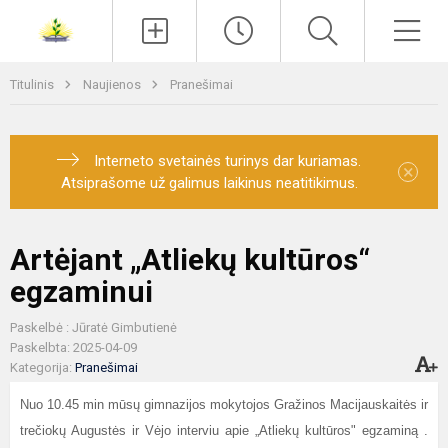
Paieška
Men
Titulinis
Naujienos
Pranešimai
Interneto svetainės turinys dar kuriamas.
×
Atsiprašome už galimus laikinus neatitikimus.
Artėjant „Atliekų kultūros“
egzaminui
Paskelbė : Jūratė Gimbutienė
Paskelbta: 2025-04-09
Kategorija:
Pranešimai
Nuo 10.45 min mūsų gimnazijos mokytojos Gražinos Macijauskaitės ir
trečiokų Augustės ir Vėjo interviu apie „Atliekų kultūros" egzaminą .