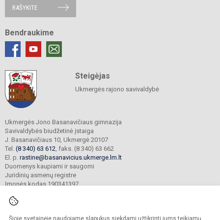
RAŠYKITE
Bendraukime
Steigėjas
Ukmergės rajono savivaldybė
Ukmergės Jono Basanavičiaus gimnazija
Savivaldybės biudžetinė įstaiga
J. Basanavičiaus 10, Ukmergė 20107
Tel.
(8 340) 63 612
, faks. (8 340) 63 662
El. p.
rastine@basanavicius.ukmerge.lm.lt
Duomenys kaupiami ir saugomi
Juridinių asmenų registre
Įmonės kodas 190341397
Šioje svetainėje naudojame slapukus siekdami užtikrinti jums teikiamų
© 2023. Ukmergės Jono Basanavičiaus gimnazija. Visos teisės saugomos.