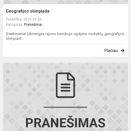
Geografijos olimpiada
Paskelbta: 2025-03-20
Kategorija:
Pranešimai
Sveikiname! Ukmergės rajono bendrojo ugdymo mokyklų geografijos
olimpiad...
Plačiau
D
b