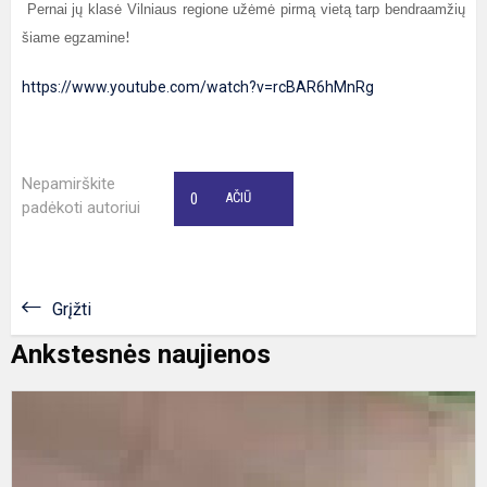
Pernai jų klasė Vilniaus regione užėmė pirmą vietą tarp bendraamžių
šiame egzamine
!
https://www.youtube.com/watch?v=rcBAR6hMnRg
Nepamirškite
0
AČIŪ
padėkoti autoriui
Grįžti
Ankstesnės naujienos
D
m
b
p