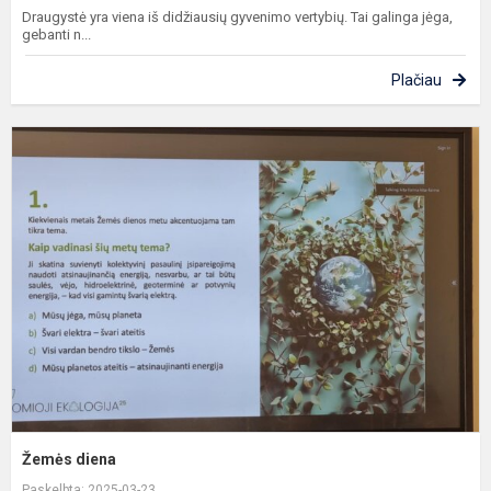
Draugystė yra viena iš didžiausių gyvenimo vertybių. Tai galinga jėga,
gebanti n...
Plačiau
Ž
d
Žemės diena
Paskelbta: 2025-03-23