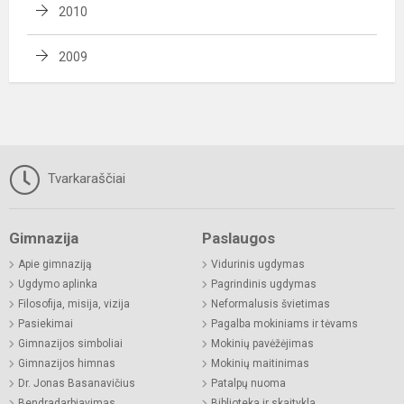
2010
2009
Tvarkaraščiai
Gimnazija
Paslaugos
Apie gimnaziją
Vidurinis ugdymas
Ugdymo aplinka
Pagrindinis ugdymas
Filosofija, misija, vizija
Neformalusis švietimas
Pasiekimai
Pagalba mokiniams ir tėvams
Gimnazijos simboliai
Mokinių pavėžėjimas
Gimnazijos himnas
Mokinių maitinimas
Dr. Jonas Basanavičius
Patalpų nuoma
Bendradarbiavimas
Biblioteka ir skaitykla