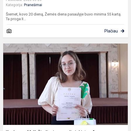
Kategorija:
Pranešimai
Šiemet, kovo 20 dieną, Žemės diena pasaulyje buvo minima 55 kartą.
Ta proga II...
Plačiau
K
„
K
Č
p
ir
L