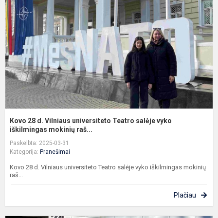
d
V
u
T
s
v
iš
Kovo 28 d. Vilniaus universiteto Teatro salėje vyko
iškilmingas mokinių raš...
Paskelbta: 2025-03-31
Kategorija:
Pranešimai
Kovo 28 d. Vilniaus universiteto Teatro salėje vyko iškilmingas mokinių
raš...
Plačiau