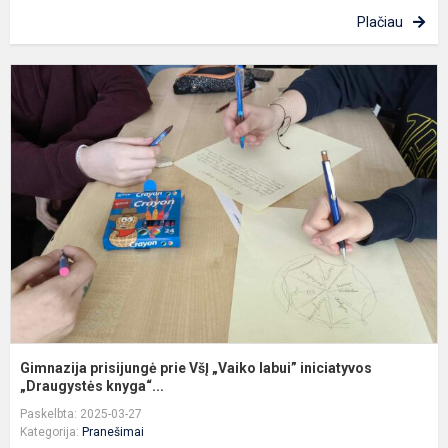
Plačiau
G
p
p
V
„
l
i
„D
Gimnazija prisijungė prie VšĮ „Vaiko labui” iniciatyvos
„Draugystės knyga“...
Paskelbta: 2025-03-27
Kategorija:
Pranešimai