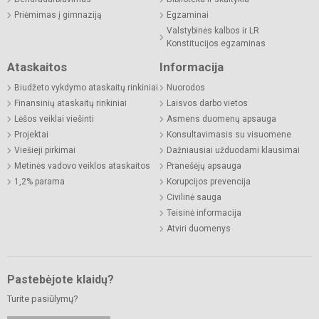
Priėmimas į gimnaziją
Egzaminai
Valstybinės kalbos ir LR
Konstitucijos egzaminas
Ataskaitos
Informacija
Biudžeto vykdymo ataskaitų rinkiniai
Nuorodos
Finansinių ataskaitų rinkiniai
Laisvos darbo vietos
Lėšos veiklai viešinti
Asmens duomenų apsauga
Projektai
Konsultavimasis su visuomene
Viešieji pirkimai
Dažniausiai užduodami klausimai
Metinės vadovo veiklos ataskaitos
Pranešėjų apsauga
1,2% parama
Korupcijos prevencija
Civilinė sauga
Teisinė informacija
Atviri duomenys
Pastebėjote klaidų?
Turite pasiūlymų?