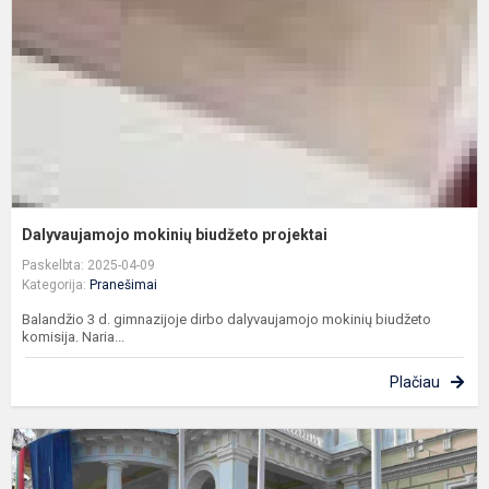
Dalyvaujamojo mokinių biudžeto projektai
Paskelbta: 2025-04-09
Kategorija:
Pranešimai
Balandžio 3 d. gimnazijoje dirbo dalyvaujamojo mokinių biudžeto
komisija. Naria...
Plačiau
K
2