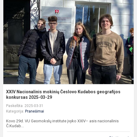
X
N
m
Č
K
g
k
XXIV Nacionalinis mokinių Česlovo Kudabos geografijos
konkursas 2025-03-29
Paskelbta: 2025-03-31
Kategorija:
Pranešimai
Kovo 29d. VU Geomokslų institute įvyko XXIV– asis nacionalinis
Č.Kudab...