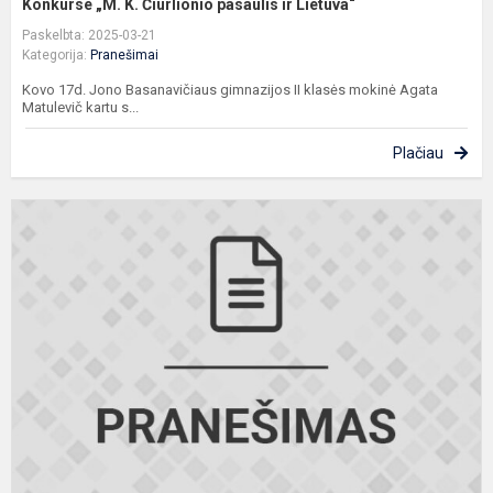
Konkurse „M. K. Čiurlionio pasaulis ir Lietuva“
Paskelbta: 2025-03-21
Kategorija:
Pranešimai
Kovo 17d. Jono Basanavičiaus gimnazijos II klasės mokinė Agata
Matulevič kartu s...
Plačiau
G
o