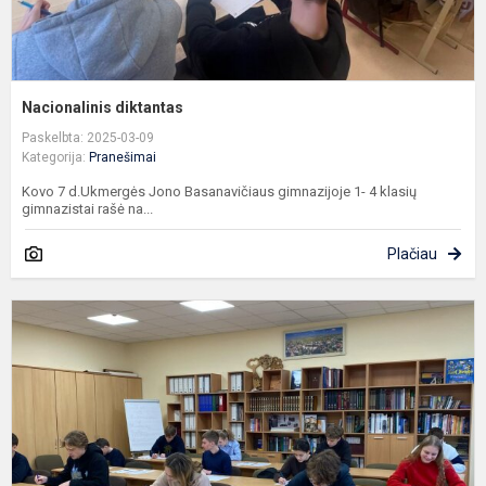
Nacionalinis diktantas
Paskelbta: 2025-03-09
Kategorija:
Pranešimai
Kovo 7 d.Ukmergės Jono Basanavičiaus gimnazijoje 1- 4 klasių
gimnazistai rašė na...
Plačiau
O
,
g
2