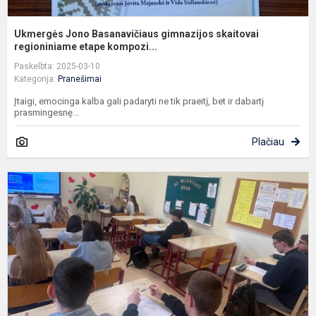
Ukmergės Jono Basanavičiaus gimnazijos skaitovai
regioniniame etape kompozi...
Paskelbta: 2025-03-10
Kategorija:
Pranešimai
Įtaigi, emocinga kalba gali padaryti ne tik praeitį, bet ir dabartį
prasmingesnę...
Plačiau
N
d