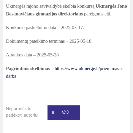
Ukmergės rajono savivaldybė skelbia konkursą
Ukmergės Jono
Basanavičiaus gimnazijos direktoriaus
pareigoms eiti.
Konkurso paskelbimo data – 2025-03-17.
Dokumentų pateikimo terminas – 2025-05-18
Atrankos data – 2025-05-28
Pagrindinis skelbimas
–
https://www.ukmerge.lt/priemimas-i-
darba
Nepamirškite
0
AČIŪ
padėkoti autoriui