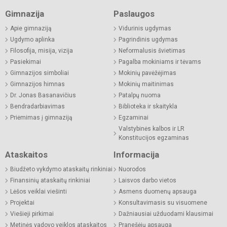
Gimnazija
Paslaugos
Apie gimnaziją
Vidurinis ugdymas
Ugdymo aplinka
Pagrindinis ugdymas
Filosofija, misija, vizija
Neformalusis švietimas
Pasiekimai
Pagalba mokiniams ir tėvams
Gimnazijos simboliai
Mokinių pavėžėjimas
Gimnazijos himnas
Mokinių maitinimas
Dr. Jonas Basanavičius
Patalpų nuoma
Bendradarbiavimas
Biblioteka ir skaitykla
Priėmimas į gimnaziją
Egzaminai
Valstybinės kalbos ir LR
Konstitucijos egzaminas
Ataskaitos
Informacija
Biudžeto vykdymo ataskaitų rinkiniai
Nuorodos
Finansinių ataskaitų rinkiniai
Laisvos darbo vietos
Lėšos veiklai viešinti
Asmens duomenų apsauga
Projektai
Konsultavimasis su visuomene
Viešieji pirkimai
Dažniausiai užduodami klausimai
Metinės vadovo veiklos ataskaitos
Pranešėjų apsauga