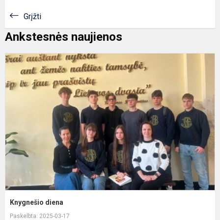
Grįžti
Ankstesnės naujienos
K
d
Knygnešio diena
Paskelbta: 2025-03-17