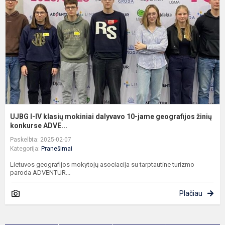
k
m
d
1
j
g
ži
UJBG I-IV klasių mokiniai dalyvavo 10-jame geografijos žinių
konkurse ADVE...
Paskelbta: 2025-02-07
Kategorija:
Pranešimai
Lietuvos geografijos mokytojų asociacija su tarptautine turizmo
paroda ADVENTUR...
Plačiau