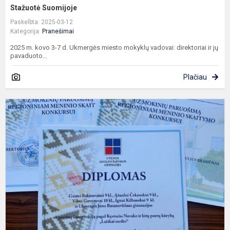
Stažuotė Suomijoje
Paskelbta: 2025-03-12
Kategorija:
Pranešimai
2025 m. kovo 3-7 d. Ukmergės miesto mokyklų vadovai: direktoriai ir jų
pavaduoto...
Plačiau
U
J
B
g
s
r