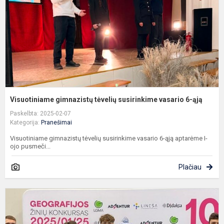
v
6
ą
Visuotiniame gimnazistų tėvelių susirinkime vasario 6-ąją
Paskelbta: 2025-02-07
Kategorija:
Pranešimai
Visuotiniame gimnazistų tėvelių susirinkime vasario 6-ąją aptarėme I-
ojo pusmeči...
Plačiau
U
I-
I