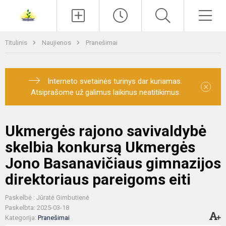
Paieška
Men
Titulinis
Naujienos
Pranešimai
Interneto svetainės turinys dar kuriamas.
×
Atsiprašome už galimus laikinus neatitikimus.
Ukmergės rajono savivaldybė
skelbia konkursą Ukmergės
Jono Basanavičiaus gimnazijos
direktoriaus pareigoms eiti
Paskelbė : Jūratė Gimbutienė
Paskelbta: 2025-03-18
Kategorija:
Pranešimai