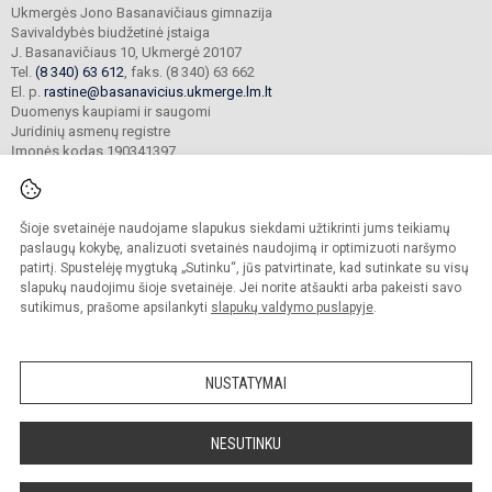
Ukmergės Jono Basanavičiaus gimnazija
Savivaldybės biudžetinė įstaiga
J. Basanavičiaus 10, Ukmergė 20107
Tel.
(8 340) 63 612
, faks. (8 340) 63 662
El. p.
rastine@basanavicius.ukmerge.lm.lt
Duomenys kaupiami ir saugomi
Juridinių asmenų registre
Įmonės kodas 190341397
Šioje svetainėje naudojame slapukus siekdami užtikrinti jums teikiamų
© 2023. Ukmergės Jono Basanavičiaus gimnazija. Visos teisės saugomos.
Kopijuoti turinį be raštiško gimnazijos sutikimo griežtai draudžiama.
paslaugų kokybę, analizuoti svetainės naudojimą ir optimizuoti naršymo
patirtį. Spustelėję mygtuką „Sutinku“, jūs patvirtinate, kad sutinkate su visų
Prieinamumo paraiška
Slapukų politika
slapukų naudojimu šioje svetainėje. Jei norite atšaukti arba pakeisti savo
sutikimus, prašome apsilankyti
slapukų valdymo puslapyje
.
Sumanus būdas atnaujinti
mokyklos interneto
svetainę
NUSTATYMAI
NESUTINKU