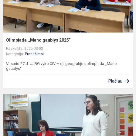
Olimpiada ,,Mano gaublys 2025”
Paskelbta: 2025-03-03
Kategorija:
Pranešimai
Vasario 27 d. UJBG vyko XIV – oji geografijos olimpiada ,,Mano
gaublys“
Plačiau
M
o