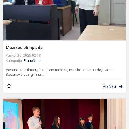
Muzikos olimpiada
Paskelbta: 2025-02-13
Kategorija:
Pranešimai
Vasario 7d. Ukmergės rajono mokinių muzikos olimpiadoje Jono
Basanavičiaus gimna...
Plačiau
V
g
t
s