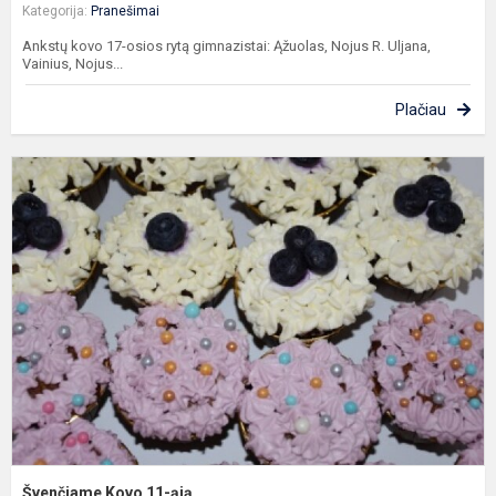
Kategorija:
Pranešimai
Ankstų kovo 17-osios rytą gimnazistai: Ąžuolas, Nojus R. Uljana,
Vainius, Nojus...
Plačiau
Š
K
1
ą
Švenčiame Kovo 11-ąją