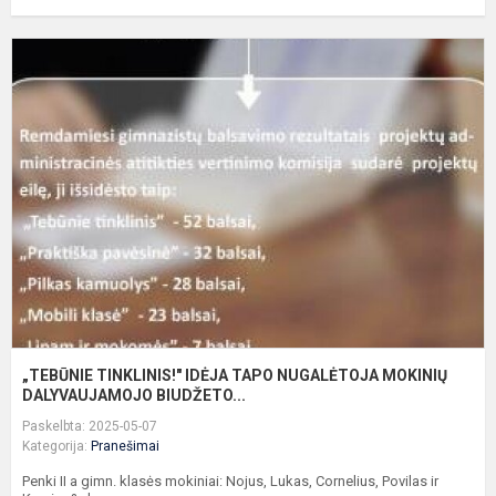
„
T
I
T
N
M
D
„TEBŪNIE TINKLINIS!" IDĖJA TAPO NUGALĖTOJA MOKINIŲ
DALYVAUJAMOJO BIUDŽETO...
Paskelbta: 2025-05-07
Kategorija:
Pranešimai
Penki II a gimn. klasės mokiniai: Nojus, Lukas, Cornelius, Povilas ir