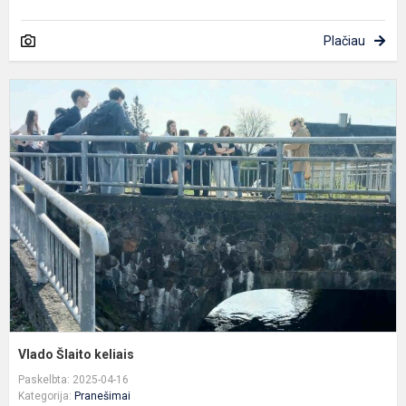
Plačiau
V
Š
k
Vlado Šlaito keliais
Paskelbta: 2025-04-16
Kategorija:
Pranešimai