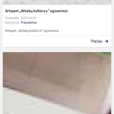
Artėjant „Atliekų kultūros“ egzaminui
Paskelbta: 2025-04-09
Kategorija:
Pranešimai
Artėjant „Atliekų kultūros“ egzaminui.
Plačiau
D
m
b
p