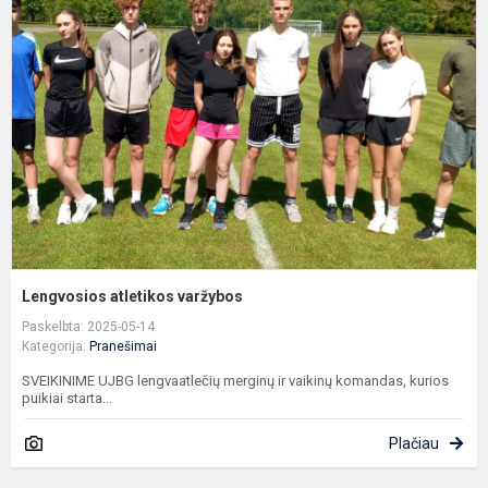
a
v
Lengvosios atletikos varžybos
Paskelbta: 2025-05-14
Kategorija:
Pranešimai
SVEIKINIME UJBG lengvaatlečių merginų ir vaikinų komandas, kurios
puikiai starta...
Plačiau