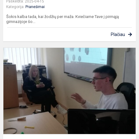
Paskelbta: 2025-04-15
Kategorija:
Pranešimai
Šokis kalba tada, kai žodžių per maža. Kviečiame Tave į pirmąją
gimnazijoje šo...
Plačiau
Š
g
š
a
d
d
s