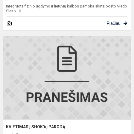
Integruota fizinio ugdymo ir lietuvių kalbos pamoka skirta poeto Vlado
Šlaito 10...
Plačiau
K
Į
S
P
KVIETIMAS Į SHOK’ių PARODĄ