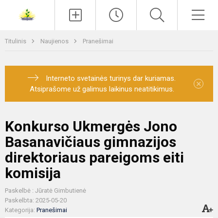
Paieška
Men
Titulinis
Naujienos
Pranešimai
Interneto svetainės turinys dar kuriamas.
×
Atsiprašome už galimus laikinus neatitikimus.
Konkurso Ukmergės Jono
Basanavičiaus gimnazijos
direktoriaus pareigoms eiti
komisija
Paskelbė : Jūratė Gimbutienė
Paskelbta: 2025-05-20
Kategorija:
Pranešimai