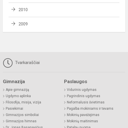
2010
2009
Tvarkaraščiai
Gimnazija
Paslaugos
Apie gimnaziją
Vidurinis ugdymas
Ugdymo aplinka
Pagrindinis ugdymas
Filosofija, misija, vizija
Neformalusis švietimas
Pasiekimai
Pagalba mokiniams ir tėvams
Gimnazijos simboliai
Mokinių pavėžėjimas
Gimnazijos himnas
Mokinių maitinimas
Dr. Jonas Basanavičius
Patalpų nuoma