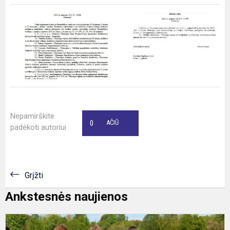
Nepamirškite
0
AČIŪ
padėkoti autoriui
Grįžti
Ankstesnės naujienos
L