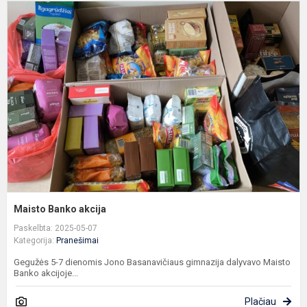
M
B
a
Maisto Banko akcija
Paskelbta: 2025-05-07
Kategorija:
Pranešimai
Gegužės 5-7 dienomis Jono Basanavičiaus gimnazija dalyvavo Maisto
Banko akcijoje...
Plačiau