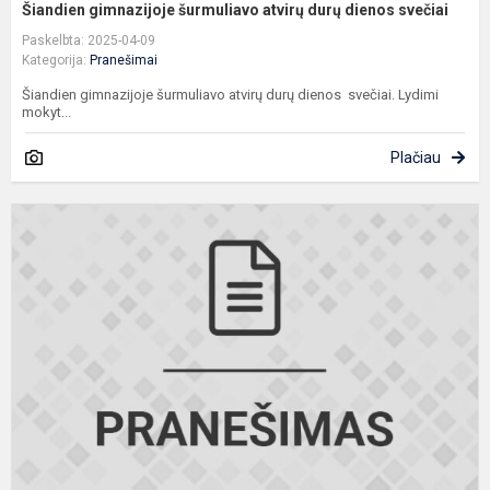
Šiandien gimnazijoje šurmuliavo atvirų durų dienos svečiai
Paskelbta: 2025-04-09
Kategorija:
Pranešimai
Šiandien gimnazijoje šurmuliavo atvirų durų dienos svečiai. Lydimi
mokyt...
Plačiau
A
„
k
e