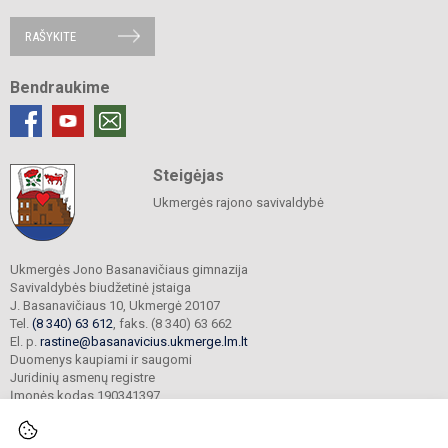
RAŠYKITE
Bendraukime
Steigėjas
Ukmergės rajono savivaldybė
Ukmergės Jono Basanavičiaus gimnazija
Savivaldybės biudžetinė įstaiga
J. Basanavičiaus 10, Ukmergė 20107
Tel.
(8 340) 63 612
, faks. (8 340) 63 662
El. p.
rastine@basanavicius.ukmerge.lm.lt
Duomenys kaupiami ir saugomi
Juridinių asmenų registre
Įmonės kodas 190341397