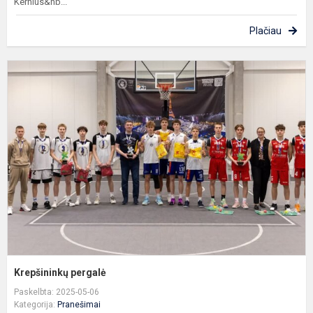
Kernius&nb...
Plačiau
K
p
Krepšininkų pergalė
Paskelbta: 2025-05-06
Kategorija:
Pranešimai