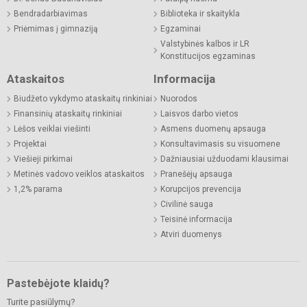
Bendradarbiavimas
Biblioteka ir skaitykla
Priėmimas į gimnaziją
Egzaminai
Valstybinės kalbos ir LR
Konstitucijos egzaminas
Ataskaitos
Informacija
Biudžeto vykdymo ataskaitų rinkiniai
Nuorodos
Finansinių ataskaitų rinkiniai
Laisvos darbo vietos
Lėšos veiklai viešinti
Asmens duomenų apsauga
Projektai
Konsultavimasis su visuomene
Viešieji pirkimai
Dažniausiai užduodami klausimai
Metinės vadovo veiklos ataskaitos
Pranešėjų apsauga
1,2% parama
Korupcijos prevencija
Civilinė sauga
Teisinė informacija
Atviri duomenys
Pastebėjote klaidų?
Turite pasiūlymų?