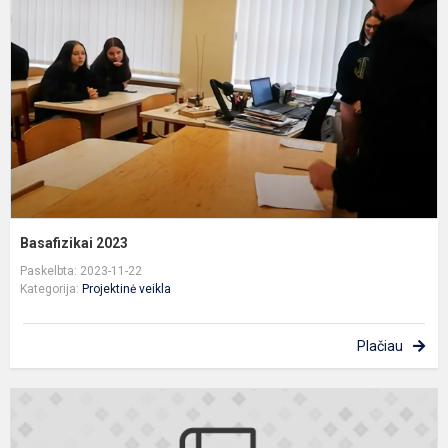
Basafizikai 2023
Paskelbta: 2023-11-22
Kategorija:
Projektinė veikla
Plačiau
P
P
i