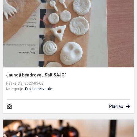
S
Jaunoji bendrovė ,,Salt SAJO"
Paskelbta: 2023-03-02
Kategorija:
Projektinė veikla
Plačiau
G
k