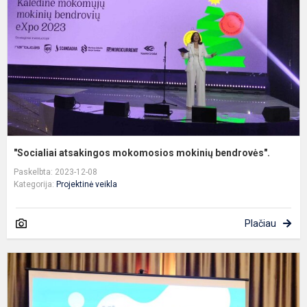
m
b
"Socialiai atsakingos mokomosios mokinių bendrovės".
Paskelbta: 2023-12-08
Kategorija:
Projektinė veikla
Plačiau
G
k
š