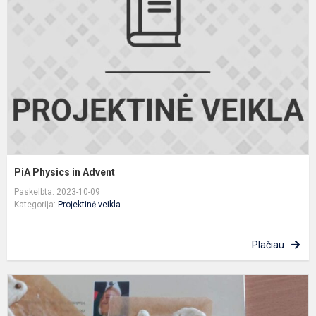
A
PiA Physics in Advent
Paskelbta: 2023-10-09
Kategorija:
Projektinė veikla
Plačiau
J
b
,,