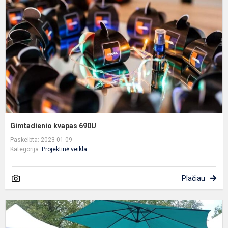
6
Gimtadienio kvapas 690U
Paskelbta: 2023-01-09
Kategorija:
Projektinė veikla
Plačiau
J
b