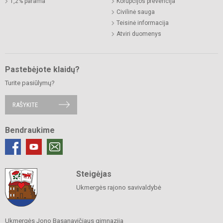
1,2% parama
Korupcijos prevencija
Civilinė sauga
Teisinė informacija
Atviri duomenys
Pastebėjote klaidų?
Turite pasiūlymų?
RAŠYKITE
Bendraukime
Steigėjas
Ukmergės rajono savivaldybė
Ukmergės Jono Basanavičiaus gimnazija