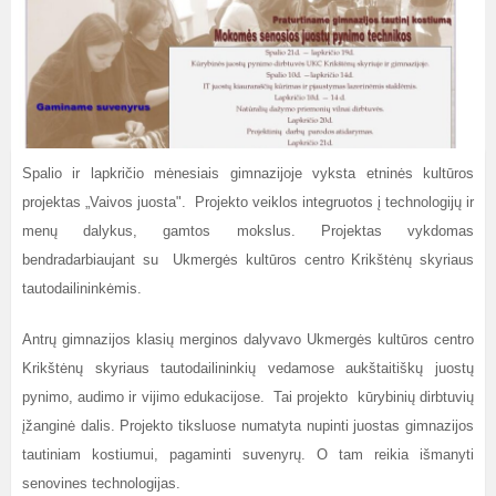
Spalio ir lapkričio mėnesiais gimnazijoje vyksta etninės kultūros
projektas „Vaivos juosta". Projekto veiklos integruotos į technologijų ir
menų dalykus, gamtos mokslus. Projektas vykdomas
bendradarbiaujant su Ukmergės kultūros centro Krikštėnų skyriaus
tautodailininkėmis.
Antrų gimnazijos klasių merginos dalyvavo Ukmergės kultūros centro
Krikštėnų skyriaus tautodailininkių vedamose aukštaitiškų juostų
pynimo, audimo ir vijimo edukacijose. Tai projekto kūrybinių dirbtuvių
įžanginė dalis. Projekto tiksluose numatyta nupinti juostas gimnazijos
tautiniam kostiumui, pagaminti suvenyrų. O tam reikia išmanyti
senovines technologijas.