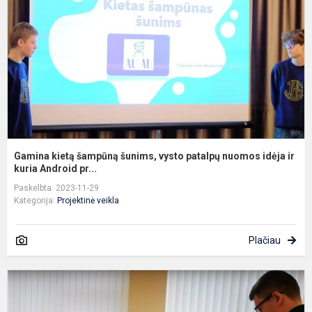
š
v
p
n
i
ir.
Gamina kietą šampūną šunims, vysto patalpų nuomos idėja ir
kuria Android pr...
Paskelbta: 2023-11-29
Kategorija:
Projektinė veikla
Plačiau
B
2