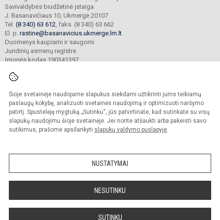
Savivaldybės biudžetinė įstaiga
J. Basanavičiaus 10, Ukmergė 20107
Tel.
(8 340) 63 612
, faks. (8 340) 63 662
El. p.
rastine@basanavicius.ukmerge.lm.lt
Duomenys kaupiami ir saugomi
Juridinių asmenų registre
Įmonės kodas 190341397
Šioje svetainėje naudojame slapukus siekdami užtikrinti jums teikiamų
© 2023. Ukmergės Jono Basanavičiaus gimnazija. Visos teisės saugomos.
Kopijuoti turinį be raštiško gimnazijos sutikimo griežtai draudžiama.
paslaugų kokybę, analizuoti svetainės naudojimą ir optimizuoti naršymo
patirtį. Spustelėję mygtuką „Sutinku“, jūs patvirtinate, kad sutinkate su visų
Prieinamumo paraiška
Slapukų politika
slapukų naudojimu šioje svetainėje. Jei norite atšaukti arba pakeisti savo
sutikimus, prašome apsilankyti
slapukų valdymo puslapyje
.
Sumanus būdas atnaujinti
mokyklos interneto
svetainę
NUSTATYMAI
NESUTINKU
SUTINKU