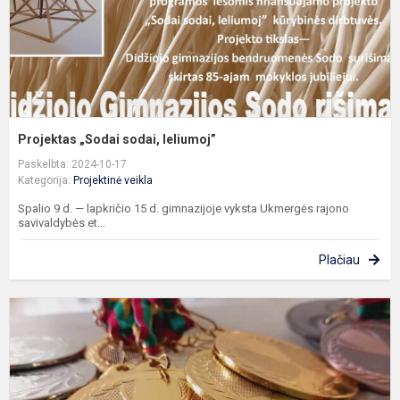
Projektas „Sodai sodai, leliumoj”
Paskelbta: 2024-10-17
Kategorija:
Projektinė veikla
Spalio 9 d. — lapkričio 15 d. gimnazijoje vyksta Ukmergės rajono
savivaldybės et...
Plačiau
P
„
p
ž
s