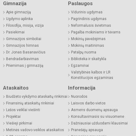
Gimnazija
Paslaugos
Apie gimnaziją
Vidurinis ugdymas
Ugdymo aplinka
Pagrindinis ugdymas
Filosofija, misija, vizija
Neformalusis švietimas
Pasiekimai
Pagalba mokiniams ir tėvams
Gimnazijos simboliai
Mokinių pavėžėjimas
Gimnazijos himnas
Mokinių maitinimas
Dr. Jonas Basanavičius
Patalpų nuoma
Bendradarbiavimas
Biblioteka ir skaitykla
Priėmimas į gimnaziją
Egzaminai
Valstybinės kalbos ir LR
Konstitucijos egzaminas
Ataskaitos
Informacija
Biudžeto vykdymo ataskaitų rinkiniai
Nuorodos
Finansinių ataskaitų rinkiniai
Laisvos darbo vietos
Lėšos veiklai viešinti
Asmens duomenų apsauga
Projektai
Konsultavimasis su visuomene
Viešieji pirkimai
Dažniausiai užduodami klausimai
Metinės vadovo veiklos ataskaitos
Pranešėjų apsauga