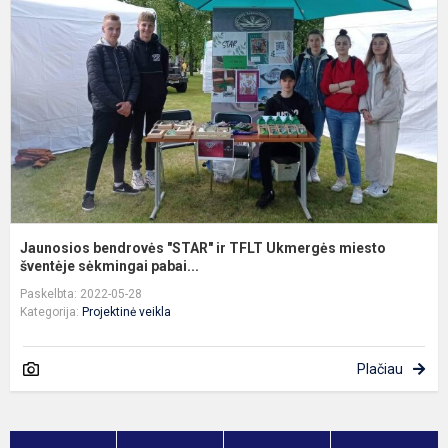
"
ir
T
U
m
š
Jaunosios bendrovės "STAR" ir TFLT Ukmergės miesto
šventėje sėkmingai pabai...
Paskelbta: 2022-05-28
Kategorija:
Projektinė veikla
Plačiau