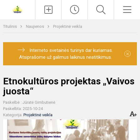
Paieška
Men
Titulinis
Naujienos
Projektinė veikla
Interneto svetainės turinys dar kuriamas.
×
Atsiprašome už galimus laikinus neatitikimus.
Etnokultūros projektas „Vaivos
juosta“
Paskelbė : Jūratė Gimbutienė
Paskelbta: 2025-10-24
Kategorija:
Projektinė veikla