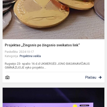
l
Projektas „Žingsnis po žingsnio sveikatos link“
Paskelbta: 2024-10-17
Kategorija:
Projektinė veikla
Rugsėjo 23- spalio 16 d.d UKMERGĖS JONO BASANAVIČIAUS
GIMNAZIJOJE vyko projekto...
Plačiau
"
a
m