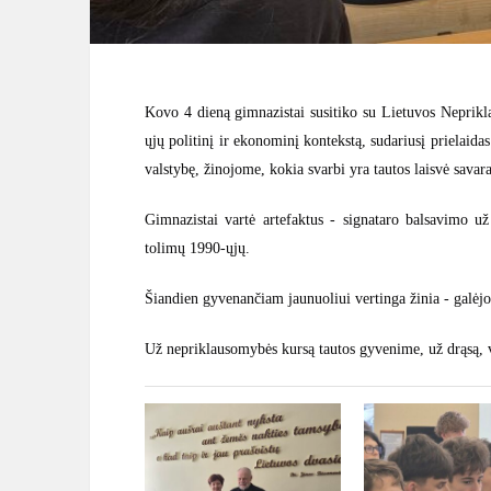
Kovo 4 dieną gimnazistai susitiko su Lietuvos Nepri
ųjų politinį ir ekonominį kontekstą, sudariusį prielaid
valstybę, žinojome, kokia svarbi yra tautos laisvė savara
Gimnazistai vartė artefaktus - signataro balsavimo už
tolimų 1990-ųjų.
Šiandien gyvenančiam jaunuoliui vertinga žinia - galėjo 
Už nepriklausomybės kursą tautos gyvenime, už drąsą,