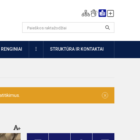
DAUGIAU
RENGINIAI
STRUKTŪRA IR KONTAKTAI
×
titikimus.