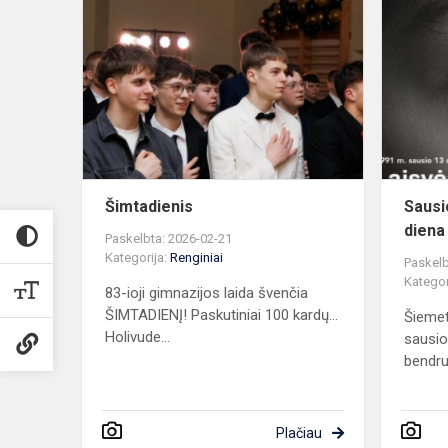
Šimtadienis
Šimtadienis
Sausi
diena
Paskelbta: 2026-02-21
Kategorija:
Renginiai
Paskelb
Kategor
83-ioji gimnazijos laida švenčia
ŠIMTADIENĮ! Paskutiniai 100 kardų...
Šiemet
Holivude...
sausio
bendru
Plačiau