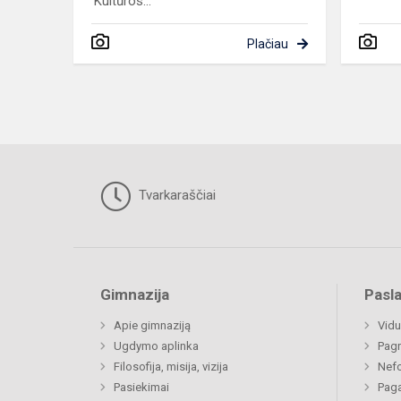
Kultūros...
Plačiau
Tvarkaraščiai
Gimnazija
Pasl
Apie gimnaziją
Vidu
Ugdymo aplinka
Pagr
Filosofija, misija, vizija
Nefo
Pasiekimai
Paga