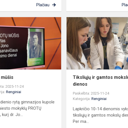
Plačiau
Pla
Protų
nė
mūšis
us
 mūšis
Tiksliųjų ir gamtos moksl
dienos
ta: 2025-11-24
ija:
Renginiai
Paskelbta: 2025-11-24
Kategorija:
Renginiai
dienio rytą gimnazijos kupole
miesto mokyklų PROTŲ
Lapkričio 10-14 dienomis vy
kurį dr. Jo...
tiksliųjų ir gamtos mokslų die
Per ma...