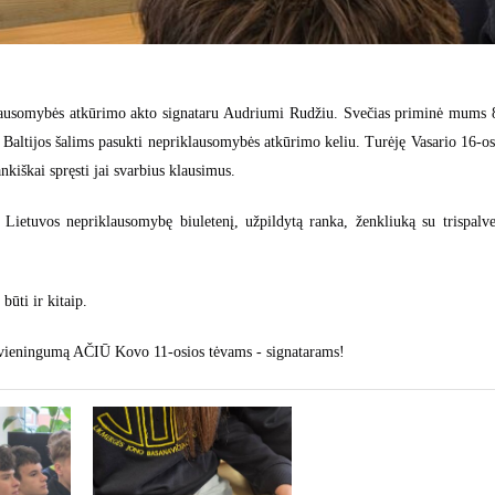
klausomybės atkūrimo akto signataru Audriumi Rudžiu. Svečias priminė mums 
as Baltijos šalims pasukti nepriklausomybės atkūrimo keliu. Turėję Vasario 16-os
nkiškai spręsti jai svarbius klausimus.
 Lietuvos nepriklausomybę biuletenį, užpildytą ranka, ženkliuką su trispalve
būti ir kitaip.
 vieningumą AČIŪ Kovo 11-osios tėvams - signatarams!