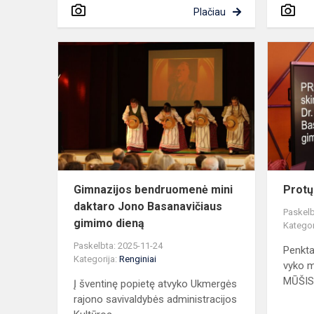
Plačiau
Gimnazijos
bendruome
mini
daktaro
Jono
Basanavičia
gimi...
Gimnazijos bendruomenė mini
Protų
daktaro Jono Basanavičiaus
Paskelb
gimimo dieną
Kategor
Paskelbta: 2025-11-24
Penkta
Kategorija:
Renginiai
vyko 
MŪŠIS, 
Į šventinę popietę atvyko Ukmergės
rajono savivaldybės administracijos