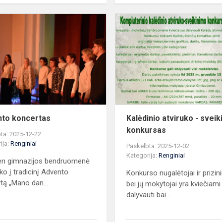
Advento
koncertas
to koncertas
Kalėdinio atviruko - svei
konkursas
ta: 2025-12-22
ija:
Renginiai
Paskelbta: 2025-12-02
Kategorija:
Renginiai
en gimnazijos bendruomenė
nko į tradicinį Advento
Konkurso nugalėtojai ir prizin
tą „Mano dan...
bei jų mokytojai yra kviečiami
dalyvauti bai...