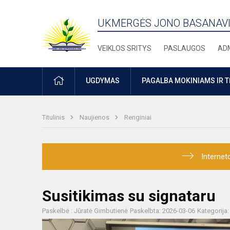
UKMERGĖS JONO BASANAVI
VEIKLOS SRITYS
PASLAUGOS
ADM
PRADŽIA
UGDYMAS
PAGALBA MOKINIAMS IR 
Titulinis
Naujienos
Renginiai
Internet
Susitikimas su signataru
Paskelbė : Jūratė Gimbutienė
Paskelbta: 2026-03-06
Kategorija