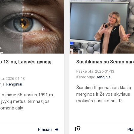
Sausio
13-
oji,
Laisvės
gynėjų
diena
o 13-oji, Laisvės gynėjų
Susitikimas su Seimo nar
Paskelbta: 2026-01-13
Kategorija:
Renginiai
ta: 2026-01-13
ija:
Renginiai
Šiandien II gimnazijos klasių
merginos ir Želvos skyriaus
 minime 35-uosius 1991 m.
mokinės susitiko su LR...
 įvykių metus. Gimnazijos
omenė daly...
Plačiau
Pla