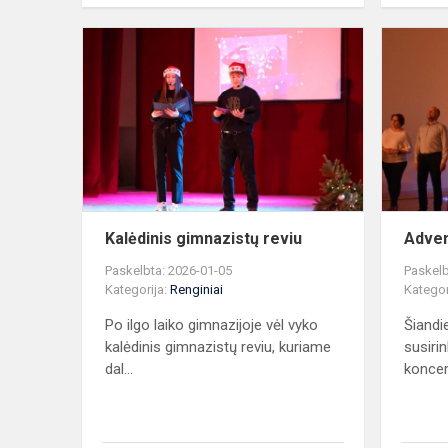
Kalėdinis
gimnazistų
reviu
Kalėdinis gimnazistų reviu
Adven
Paskelbta: 2026-01-05
Paskelb
Kategorija:
Renginiai
Kategor
Po ilgo laiko gimnazijoje vėl vyko
Šiandi
kalėdinis gimnazistų reviu, kuriame
susiri
dal...
koncer