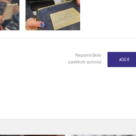
Nepamirškite
0
AČIŪ
padėkoti autoriui