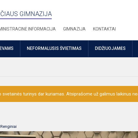
ČIAUS GIMNAZIJA
INISTRACINĖ INFORMACIJA
GIMNAZIJA
KONTAKTAI
TĖVAMS
NEFORMALUSIS ŠVIETIMAS
DIDŽIUOJAMĖS
o svetainės turinys dar kuriamas. Atsiprašome už galimus laikinus nea
:
Renginiai