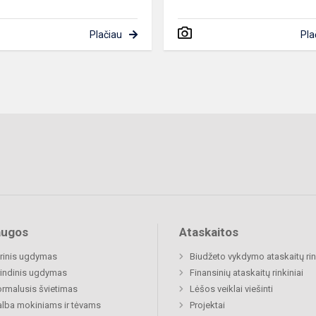
Plačiau
Pla
augos
Ataskaitos
rinis ugdymas
Biudžeto vykdymo ataskaitų rin
indinis ugdymas
Finansinių ataskaitų rinkiniai
rmalusis švietimas
Lėšos veiklai viešinti
lba mokiniams ir tėvams
Projektai