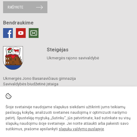
RAŠYKITE
Bendraukime
Steigėjas
Ukmergės rajono savivaldybė
Ukmergės Jono Basanavičiaus gimnazija
Savivaldybės biudžetinė įstaiga
J. Basanavičiaus 10, Ukmergė 20107
Tel.
(8 340) 63 612
, faks. (8 340) 63 662
El. p.
rastine@basanavicius.ukmerge.lm.lt
Duomenys kaupiami ir saugomi
Šioje svetainėje naudojame slapukus siekdami užtikrinti jums teikiamų
Juridinių asmenų registre
paslaugų kokybę, analizuoti svetainės naudojimą ir optimizuoti naršymo
Įmonės kodas 190341397
patirtį. Spustelėję mygtuką „Sutinku“, jūs patvirtinate, kad sutinkate su visų
slapukų naudojimu šioje svetainėje. Jei norite atšaukti arba pakeisti savo
sutikimus, prašome apsilankyti
slapukų valdymo puslapyje
.