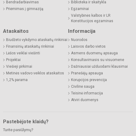
Bendradarbiavimas
Biblioteka ir skaitykla
Priėmimas į gimnaziją
Egzaminai
Valstybinės kalbos ir LR
Konstitucijos egzaminas
Ataskaitos
Informacija
Biudžeto vykdymo ataskaitų rinkiniai
Nuorodos
Finansinių ataskaitų rinkiniai
Laisvos darbo vietos
Lėšos veiklai viešinti
Asmens duomenų apsauga
Projektai
Konsultavimasis su visuomene
Viešieji pirkimai
Dažniausiai užduodami klausimai
Metinės vadovo veiklos ataskaitos
Pranešėjų apsauga
1,2% parama
Korupcijos prevencija
Civilinė sauga
Teisinė informacija
Atviri duomenys
Pastebėjote klaidų?
Turite pasiūlymų?