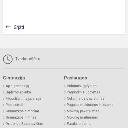
Grįžti
Tvarkaraščiai
Gimnazija
Paslaugos
Apie gimnaziją
Vidurinis ugdymas
Ugdymo aplinka
Pagrindinis ugdymas
Filosofija, misija, vizija
Neformalusis švietimas
Pasiekimai
Pagalba mokiniams ir tėvams
Gimnazijos simboliai
Mokinių pavėžėjimas
Gimnazijos himnas
Mokinių maitinimas
Dr. Jonas Basanavičius
Patalpų nuoma