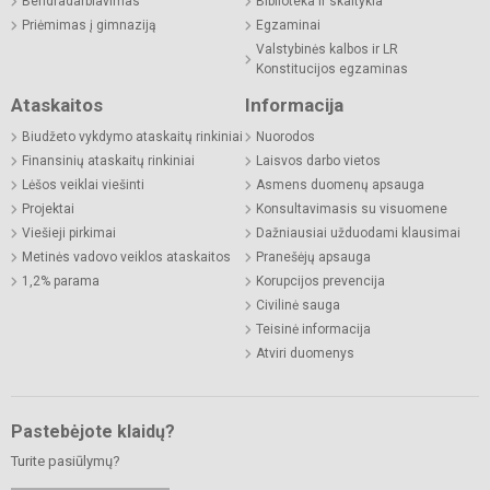
Bendradarbiavimas
Biblioteka ir skaitykla
Priėmimas į gimnaziją
Egzaminai
Valstybinės kalbos ir LR
Konstitucijos egzaminas
Ataskaitos
Informacija
Biudžeto vykdymo ataskaitų rinkiniai
Nuorodos
Finansinių ataskaitų rinkiniai
Laisvos darbo vietos
Lėšos veiklai viešinti
Asmens duomenų apsauga
Projektai
Konsultavimasis su visuomene
Viešieji pirkimai
Dažniausiai užduodami klausimai
Metinės vadovo veiklos ataskaitos
Pranešėjų apsauga
1,2% parama
Korupcijos prevencija
Civilinė sauga
Teisinė informacija
Atviri duomenys
Pastebėjote klaidų?
Turite pasiūlymų?