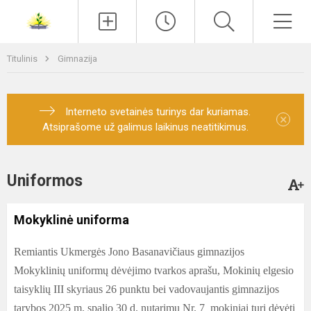
Paieška
Men
Titulinis
Gimnazija
Interneto svetainės turinys dar kuriamas.
×
Atsiprašome už galimus laikinus neatitikimus.
Uniformos
Mokyklinė uniforma
Remiantis Ukmergės Jono Basanavičiaus gimnazijos
Mokyklinių uniformų dėvėjimo tvarkos aprašu, Mokinių elgesio
taisyklių III skyriaus 26 punktu bei vadovaujantis gimnazijos
tarybos 2025 m. spalio 30 d. nutarimu Nr. 7
,
mokiniai turi dėvėti