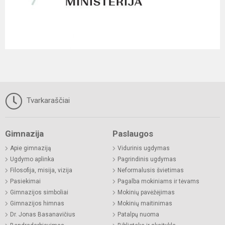
Tvarkaraščiai
Gimnazija
Paslaugos
Apie gimnaziją
Vidurinis ugdymas
Ugdymo aplinka
Pagrindinis ugdymas
Filosofija, misija, vizija
Neformalusis švietimas
Pasiekimai
Pagalba mokiniams ir tėvams
Gimnazijos simboliai
Mokinių pavėžėjimas
Gimnazijos himnas
Mokinių maitinimas
Dr. Jonas Basanavičius
Patalpų nuoma