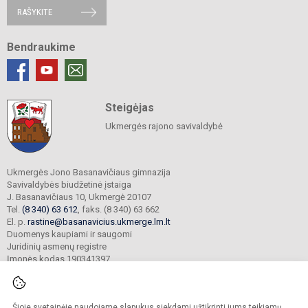
RAŠYKITE
Bendraukime
Steigėjas
Ukmergės rajono savivaldybė
Ukmergės Jono Basanavičiaus gimnazija
Savivaldybės biudžetinė įstaiga
J. Basanavičiaus 10, Ukmergė 20107
Tel.
(8 340) 63 612
, faks. (8 340) 63 662
El. p.
rastine@basanavicius.ukmerge.lm.lt
Duomenys kaupiami ir saugomi
Juridinių asmenų registre
Įmonės kodas 190341397
Šioje svetainėje naudojame slapukus siekdami užtikrinti jums teikiamų
© 2023. Ukmergės Jono Basanavičiaus gimnazija. Visos teisės saugomos.