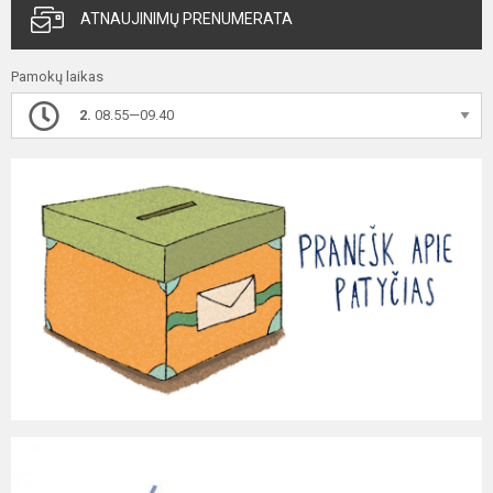
ATNAUJINIMŲ PRENUMERATA
Pamokų laikas
2.
08.55—09.40