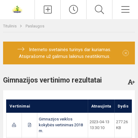
Paieška
Men
Titulinis
Paslaugos
Interneto svetainės turinys dar kuriamas.
×
Atsiprašome už galimus laikinus neatitikimus.
Gimnazijos vertinimo rezultatai
Vertinimai
Atnaujinta
Dydis
Gimnazijos veiklos
2023-04-13
277.26
kokybės vertinimas 2018
13:30:10
KB
m.