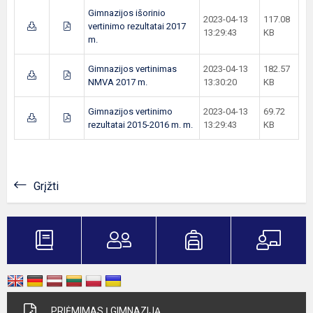
Gimnazijos išorinio
2023-04-13
117.08
vertinimo rezultatai 2017
13:29:43
KB
m.
Gimnazijos vertinimas
2023-04-13
182.57
NMVA 2017 m.
13:30:20
KB
Gimnazijos vertinimo
2023-04-13
69.72
rezultatai 2015-2016 m. m.
13:29:43
KB
Grįžti
PRIĖMIMAS Į GIMNAZIJĄ