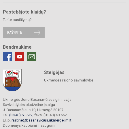
Pastebėjote klaidų?
Turite pasiūlymų?
RAŠYKITE
Bendraukime
Steigėjas
Ukmergės rajono savivaldybė
Ukmergės Jono Basanavičiaus gimnazija
Savivaldybės biudžetinė įstaiga
J. Basanavičiaus 10, Ukmergė 20107
Tel.
(8 340) 63 612
, faks. (8 340) 63 662
El. p.
rastine@basanavicius.ukmerge.lm.lt
Duomenys kaupiami ir saugomi