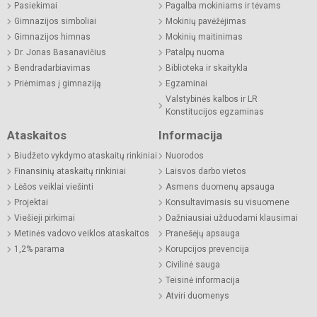
Pasiekimai
Pagalba mokiniams ir tėvams
Gimnazijos simboliai
Mokinių pavėžėjimas
Gimnazijos himnas
Mokinių maitinimas
Dr. Jonas Basanavičius
Patalpų nuoma
Bendradarbiavimas
Biblioteka ir skaitykla
Priėmimas į gimnaziją
Egzaminai
Valstybinės kalbos ir LR
Konstitucijos egzaminas
Ataskaitos
Informacija
Biudžeto vykdymo ataskaitų rinkiniai
Nuorodos
Finansinių ataskaitų rinkiniai
Laisvos darbo vietos
Lėšos veiklai viešinti
Asmens duomenų apsauga
Projektai
Konsultavimasis su visuomene
Viešieji pirkimai
Dažniausiai užduodami klausimai
Metinės vadovo veiklos ataskaitos
Pranešėjų apsauga
1,2% parama
Korupcijos prevencija
Civilinė sauga
Teisinė informacija
Atviri duomenys